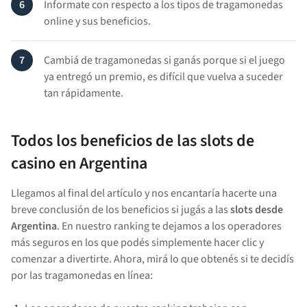
Informate con respecto a los tipos de tragamonedas
online y sus beneficios.
Cambiá de tragamonedas si ganás porque si el juego
ya entregó un premio, es difícil que vuelva a suceder
tan rápidamente.
Todos los beneficios de las slots de
casino en Argentina
Llegamos al final del artículo y nos encantaría hacerte una
breve conclusión de los beneficios si jugás a las
slots desde
Argentina
. En nuestro ranking te dejamos a los operadores
más seguros en los que podés simplemente hacer clic y
comenzar a divertirte. Ahora, mirá lo que obtenés si te decidís
por las tragamonedas en línea: