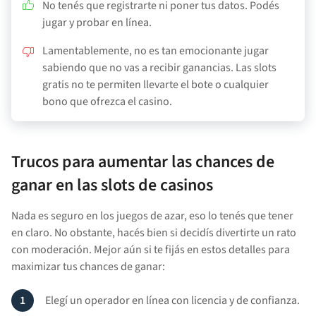
No tenés que registrarte ni poner tus datos. Podés
jugar y probar en línea.
Lamentablemente, no es tan emocionante jugar
sabiendo que no vas a recibir ganancias. Las slots
gratis no te permiten llevarte el bote o cualquier
bono que ofrezca el casino.
Trucos para aumentar las chances de
ganar en las slots de casinos
Nada es seguro en los juegos de azar, eso lo tenés que tener
en claro. No obstante, hacés bien si decidís divertirte un rato
con moderación. Mejor aún si te fijás en estos detalles para
maximizar tus chances de ganar:
Elegí un operador en línea con licencia y de confianza.