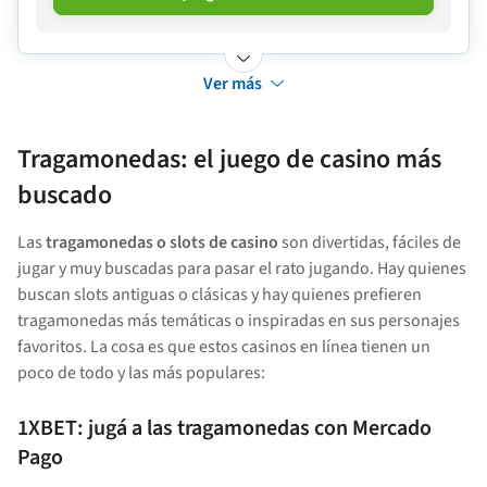
Ver más
Tragamonedas: el juego de casino más
buscado
Las
tragamonedas o slots de casino
son divertidas, fáciles de
jugar y muy buscadas para pasar el rato jugando. Hay quienes
buscan slots antiguas o clásicas y hay quienes prefieren
tragamonedas más temáticas o inspiradas en sus personajes
favoritos. La cosa es que estos casinos en línea tienen un
poco de todo y las más populares:
1XBET: jugá a las tragamonedas con Mercado
Pago