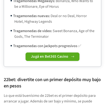
Tragamonedas Megaways:
Bonanza, Who Wants to
be a Millionare, Eye of Horus
Tragamonedas nuevas:
Deal or no Deal, Horror
Hotel, Highway Legends
Tragamonedas de video:
Sweet Bonanza, Age of the
Gods, The Terminator
Tragamonedas con jackpots progresivos
✅
Jugá en Bet365 Casino
22bet: divertite con un primer depósito muy bajo
en pesos
Lo que está buenísimo de 22bet es el primer depósito para
arrancar a jugar. Además de ser bajo y mínimo, se puede