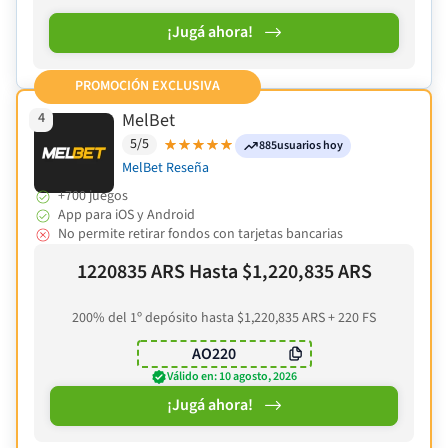
¡Jugá ahora!
PROMOCIÓN EXCLUSIVA
4
MelBet
5/5
885
usuarios hoy
MelBet Reseña
+700 juegos
App para iOS y Android
No permite retirar fondos con tarjetas bancarias
1220835 ARS Hasta $1,220,835 ARS
200% del 1º depósito hasta $1,220,835 ARS + 220 FS
AO220
Válido en:
10 agosto, 2026
¡Jugá ahora!