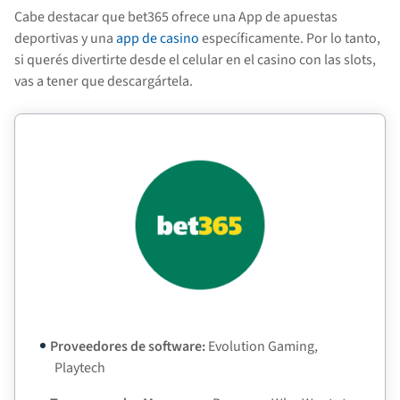
Cabe destacar que bet365 ofrece una App de apuestas
deportivas y una
app de casino
específicamente. Por lo tanto,
si querés divertirte desde el celular en el casino con las slots,
vas a tener que descargártela.
Proveedores de software:
Evolution Gaming,
Playtech