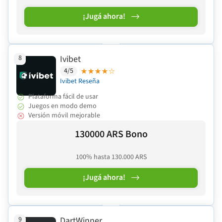
¡Jugá ahora!
8
Ivibet
4/5
Ivibet Reseña
Plataforma fácil de usar
Juegos en modo demo
Versión móvil mejorable
130000 ARS Bono
100% hasta 130.000 ARS
¡Jugá ahora!
9
DartWinner