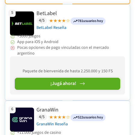
5
BetLabel
4/5
781
usuarios hoy
BetLabel Reseña
+5000 juegos
App para iOS y Android
Pocas opciones de pago vinculadas con el mercado
argentino
Paquete de bienvenida de hasta 2.250.000 y 150 FS
¡Jugá ahora!
6
GranaWin
4/5
522
usuarios hoy
GranaWin Reseña
+11.000 juegos de casino