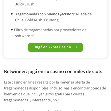
Juicy Crush
Tragamonedas con buenos
jackpots
:
Rueda de
Chile, Gold Rush, Fruitong
Filtro de tragamonedas por proveedores de
software ✅
Jugá en 22bet Casino
Betwinner: jugá en su casino con miles de slots
Este casino en línea resalta por la inmensa oferta de
tragamonedas disponibles. Incluso, vas a encontrar bonos de
bienvenida que incluyen giros gratis para ciertas
tragamonedas, ¿interesante, no?