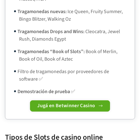
Tragamonedas nuevas:
Ice Queen, Fruity Summer,
Bingo Blitzer, Walking Oz
Tragamonedas Drops and Wins:
Cleocatra, Jewel
Rush, Diamonds Egypt
Tragamonedas “Book of Slots”:
Book of Merlin,
Book of Oil, Book of Aztec
Filtro de tragamonedas por proveedores de
software ✅
Demostración de prueba
✅
Jugá en Betwinner Casino
Tipos de Slots de casino online