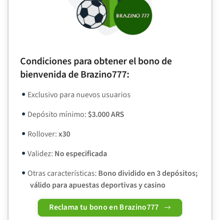
Condiciones para obtener el bono de
bienvenida de Brazino777:
Exclusivo para nuevos usuarios
Depósito mínimo:
$3.000 ARS
Rollover:
x30
Validez:
No especificada
Otras características:
Bono dividido en 3 depósitos;
válido para apuestas deportivas y casino
Reclama tu bono en Brazino777