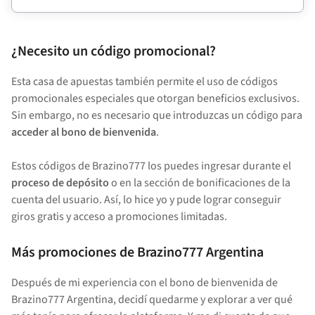
¿Necesito un código promocional?
Esta casa de apuestas también permite el uso de códigos
promocionales especiales que otorgan beneficios exclusivos.
Sin embargo, no es necesario que introduzcas un código para
acceder al bono de bienvenida
.
Estos códigos de Brazino777 los puedes ingresar durante el
proceso de depósito
o en la sección de bonificaciones de la
cuenta del usuario. Así, lo hice yo y pude lograr conseguir
giros gratis y acceso a promociones limitadas.
Más promociones de Brazino777 Argentina
Después de mi experiencia con el bono de bienvenida de
Brazino777 Argentina, decidí quedarme y explorar a ver qué