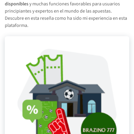
disponibles
y muchas funciones favorables para usuarios
principiantes y expertos en el mundo de las apuestas.
Descubre en esta reseña como ha sido mi experiencia en esta
plataforma.