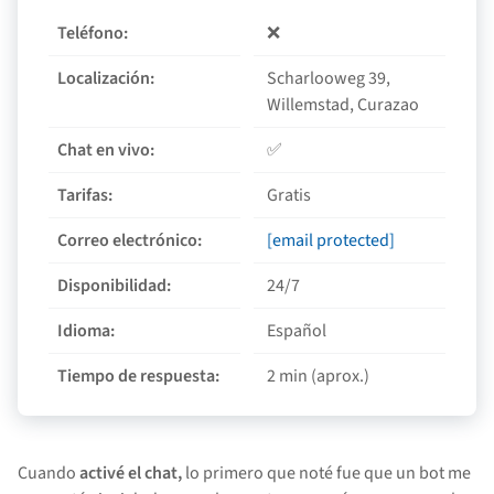
Teléfono:
❌
Localización:
Scharlooweg 39,
Willemstad, Curazao
Chat en vivo:
✅
Tarifas:
Gratis
Correo electrónico:
[email protected]
Disponibilidad:
24/7
Idioma:
Español
Tiempo de respuesta:
2 min (aprox.)
Cuando
activé
el
chat,
lo primero que noté fue que un bot me