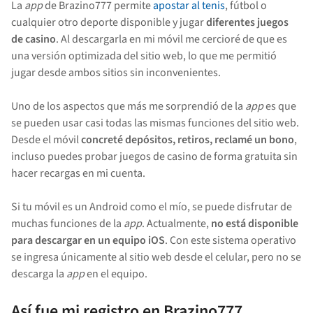
La
app
de Brazino777 permite
apostar al tenis
, fútbol o
cualquier otro deporte disponible y jugar
diferentes juegos
de casino
. Al descargarla en mi móvil me cercioré de que es
una versión optimizada del sitio web, lo que me permitió
jugar desde ambos sitios sin inconvenientes.
Uno de los aspectos que más me sorprendió de la
app
es que
se pueden usar casi todas las mismas funciones del sitio web.
Desde el móvil
concreté depósitos, retiros, reclamé un bono
,
incluso puedes probar juegos de casino de forma gratuita sin
hacer recargas en mi cuenta.
Si tu móvil es un Android como el mío, se puede disfrutar de
muchas funciones de la
app
. Actualmente,
no está disponible
para descargar en un equipo iOS
. Con este sistema operativo
se ingresa únicamente al sitio web desde el celular, pero no se
descarga la
app
en el equipo.
Así fue mi registro en Brazino777