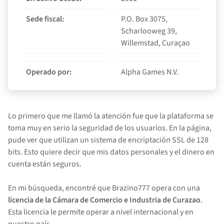
Sede fiscal:
P.O. Box 3075,
Scharlooweg 39,
Willemstad, Curaçao
Operado por:
Alpha Games N.V.
Lo primero que me llamó la atención fue que la plataforma se
toma muy en serio la seguridad de los usuarios. En la página,
pude ver que utilizan un sistema de encriptación SSL de 128
bits. Esto quiere decir que mis datos personales y el dinero en
cuenta están seguros.
En mi búsqueda, encontré que Brazino777 opera con una
licencia de la Cámara de Comercio e Industria de Curazao
.
Esta licencia le permite operar a nivel internacional y en