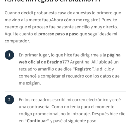
Cuando decidí probar esta casa de apuestas lo primero que
me vino a la mente fue ¿Ahora cómo me registro? Pues, te
cuento que el proceso fue bastante sencillo y muy directo.
Aquí te cuento el
proceso paso a paso
que seguí desde mi
computador.
En primer lugar, lo que hice fue dirigirme a la
página
web oficial de Brazino777
Argentina. Allí ubiqué un
recuadro amarillo que dice
“Registro”,
le di clic y
comencé a completar el recuadro con los datos que
me exigían.
En los recuadros escribí mi correo electrónico y creé
una contraseña. Como no tenía para el momento
código promocional, no lo introduje. Después hice clic
en
“Continuar”
y pasé al siguiente paso.