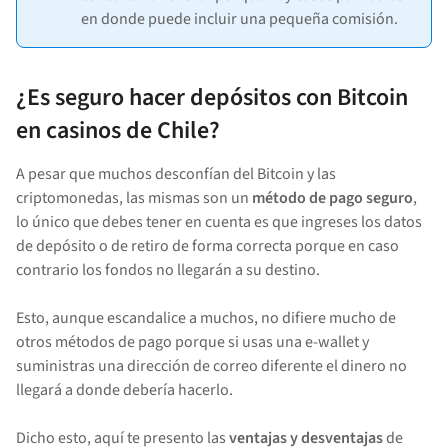
en donde puede incluir una pequeña comisión.
¿Es seguro hacer depósitos con Bitcoin
en casinos de Chile?
A pesar que muchos desconfían del Bitcoin y las
criptomonedas, las mismas son un
método de pago seguro
,
lo único que debes tener en cuenta es que ingreses los datos
de depósito o de retiro de forma correcta porque en caso
contrario los fondos no llegarán a su destino.
Esto, aunque escandalice a muchos, no difiere mucho de
otros métodos de pago porque si usas una e-wallet y
suministras una dirección de correo diferente el dinero no
llegará a donde debería hacerlo.
Dicho esto, aquí te presento las
ventajas y desventajas
de