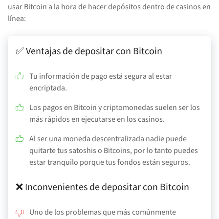
usar Bitcoin a la hora de hacer depósitos dentro de casinos en
línea:
✅ Ventajas de depositar con Bitcoin
Tu información de pago está segura al estar
encriptada.
Los pagos en Bitcoin y criptomonedas suelen ser los
más rápidos en ejecutarse en los casinos.
Al ser una moneda descentralizada nadie puede
quitarte tus satoshis o Bitcoins, por lo tanto puedes
estar tranquilo porque tus fondos están seguros.
❌ Inconvenientes de depositar con Bitcoin
Uno de los problemas que más comúnmente