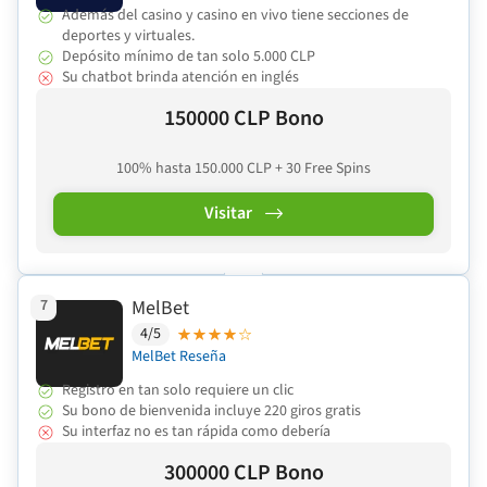
Además del casino y casino en vivo tiene secciones de
deportes y virtuales.
Depósito mínimo de tan solo 5.000 CLP
Su chatbot brinda atención en inglés
150000 CLP Bono
100% hasta 150.000 CLP + 30 Free Spins
Visitar
7
MelBet
4/5
MelBet Reseña
Registro en tan solo requiere un clic
Su bono de bienvenida incluye 220 giros gratis
Su interfaz no es tan rápida como debería
300000 CLP Bono