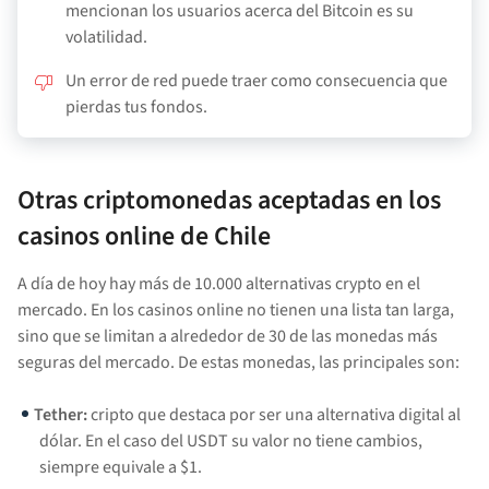
mencionan los usuarios acerca del Bitcoin es su
volatilidad.
Un error de red puede traer como consecuencia que
pierdas tus fondos.
Otras criptomonedas aceptadas en los
casinos online de Chile
A día de hoy hay más de 10.000 alternativas crypto en el
mercado. En los casinos online no tienen una lista tan larga,
sino que se limitan a alrededor de 30 de las monedas más
seguras del mercado. De estas monedas, las principales son:
Tether:
cripto que destaca por ser una alternativa digital al
dólar. En el caso del USDT su valor no tiene cambios,
siempre equivale a $1.