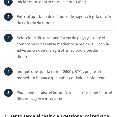
Inicié sesión dentro de mi cuenta 1xBet;
Entré al apartado de métodos de pago y elegí la opción
de retirada de fondos.
Seleccioné Bitcoin como forma de pago y acepté el
compromiso de retirar mediante la red de BTC con la
advertencia que si elegía otra red podía perder mi
dinero;
Indiqué que quería retirar 2500 µBTC y pegué mi
monedero Binance que había copiado previamente;
Finalmente, pulsé el botón “confirmar” y esperé que el
dinero llegara a mi cuenta.
¿Cuánto tarda el casino en gestionar mi retirada