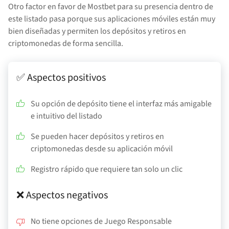
Otro factor en favor de Mostbet para su presencia dentro de
este listado pasa porque sus aplicaciones móviles están muy
bien diseñadas y permiten los depósitos y retiros en
criptomonedas de forma sencilla.
✅ Aspectos positivos
Su opción de depósito tiene el interfaz más amigable
e intuitivo del listado
Se pueden hacer depósitos y retiros en
criptomonedas desde su aplicación móvil
Registro rápido que requiere tan solo un clic
❌ Aspectos negativos
No tiene opciones de Juego Responsable