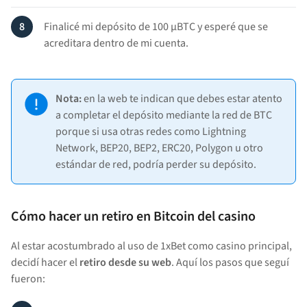
Finalicé mi depósito de 100 µBTC y esperé que se
acreditara dentro de mi cuenta.
Nota:
en la web te indican que debes estar atento
a completar el depósito mediante la red de BTC
porque si usa otras redes como Lightning
Network, BEP20, BEP2, ERC20, Polygon u otro
estándar de red, podría perder su depósito.
Cómo hacer un retiro en Bitcoin del casino
Al estar acostumbrado al uso de 1xBet como casino principal,
decidí hacer el
retiro desde su web
. Aquí los pasos que seguí
fueron: