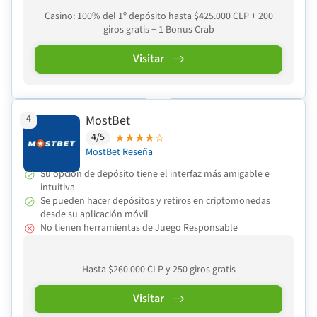
Casino: 100% del 1º depósito hasta $425.000 CLP + 200
giros gratis + 1 Bonus Crab
Visitar
4
MostBet
4/5
MostBet Reseña
Su opción de depósito tiene el interfaz más amigable e
intuitiva
Se pueden hacer depósitos y retiros en criptomonedas
desde su aplicación móvil
No tienen herramientas de Juego Responsable
Hasta $260.000 CLP y 250 giros gratis
Visitar