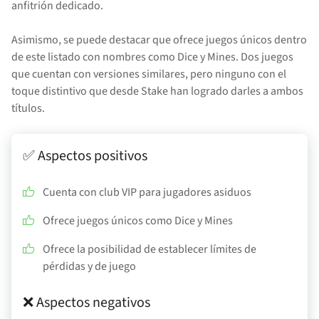
anfitrión dedicado.
Asimismo, se puede destacar que ofrece juegos únicos dentro
de este listado con nombres como Dice y Mines. Dos juegos
que cuentan con versiones similares, pero ninguno con el
toque distintivo que desde Stake han logrado darles a ambos
títulos.
✅ Aspectos positivos
Cuenta con club VIP para jugadores asiduos
Ofrece juegos únicos como Dice y Mines
Ofrece la posibilidad de establecer límites de
pérdidas y de juego
❌ Aspectos negativos