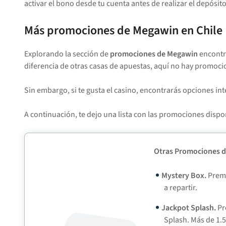
activar el bono desde tu cuenta antes de realizar el depósit
Más promociones de Megawin en Chile
Explorando la sección de
promociones de Megawin
encontré
diferencia de otras casas de apuestas, aquí no hay promoci
Sin embargo, si te gusta el casino, encontrarás opciones int
A continuación, te dejo una lista con las promociones dispo
Otras Promociones d
Mystery Box.
Premi
a repartir.
Jackpot Splash.
Pr
Splash. Más de 1.5