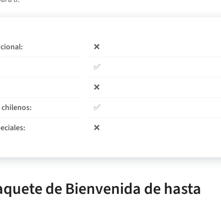
cional:
❌
✅
❌
 chilenos:
✅
eciales:
❌
aquete de Bienvenida de hasta