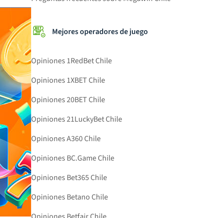
Mejores operadores de juego
Opiniones 1RedBet Chile
Opiniones 1XBET Chile
Opiniones 20BET Chile
Opiniones 21LuckyBet Chile
Opiniones A360 Chile
Opiniones BC.Game Chile
Opiniones Bet365 Chile
Opiniones Betano Chile
Opiniones Betfair Chile