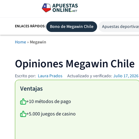
ENLACES RÁPIDOS:
Bono de Megawin Chile
Apuestas deportiva
Home
»
Megawin
Opiniones Megawin Chile
Julio 17, 2026
Escrito por:
Laura Prados
Actualizado y verificado:
Ventajas
+10 métodos de pago
+5.000 juegos de casino