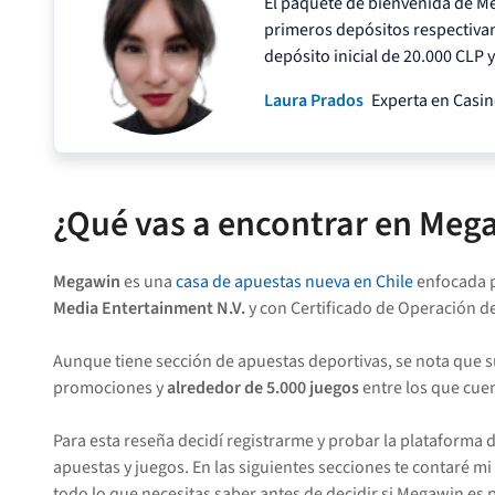
El paquete de bienvenida de Me
primeros depósitos respectivam
depósito inicial de 20.000 CLP 
Laura Prados
Experta en Casi
¿Qué vas a encontrar en Meg
Megawin
es una
casa de apuestas nueva en Chile
enfocada p
Media Entertainment N.V.
y con Certificado de Operación d
Aunque tiene sección de apuestas deportivas, se nota que su
promociones y
alrededor de 5.000 juegos
entre los que cuen
Para esta reseña decidí registrarme y probar la plataforma d
apuestas y juegos. En las siguientes secciones te contaré m
todo lo que necesitas saber antes de decidir si Megawin es p