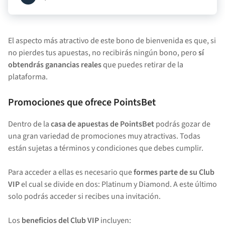
El aspecto más atractivo de este bono de bienvenida es que, si
no pierdes tus apuestas, no recibirás ningún bono, pero
sí
obtendrás ganancias reales
que puedes retirar de la
plataforma.
Promociones que ofrece PointsBet
Dentro de la
casa de apuestas de PointsBet
podrás gozar de
una gran variedad de promociones muy atractivas. Todas
están sujetas a términos y condiciones que debes cumplir.
Para acceder a ellas es necesario que
formes parte de su Club
VIP
el cual se divide en dos: Platinum y Diamond. A este último
solo podrás acceder si recibes una invitación.
Los
beneficios del Club VIP
incluyen: