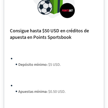
Consigue hasta $50 USD en créditos de
apuesta en Points Sportsbook
Depósito mínimo:
$5 USD.
Apuestas mínima:
$0.50 USD.