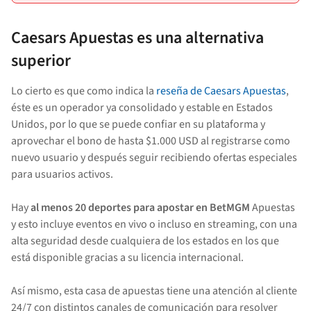
Caesars Apuestas es una alternativa
superior
Lo cierto es que como indica la
reseña de Caesars Apuestas
,
éste es un operador ya consolidado y estable en Estados
Unidos, por lo que se puede confiar en su plataforma y
aprovechar el bono de hasta $1.000 USD al registrarse como
nuevo usuario y después seguir recibiendo ofertas especiales
para usuarios activos.
Hay
al menos 20 deportes para apostar en BetMGM
Apuestas
y esto incluye eventos en vivo o incluso en streaming, con una
alta seguridad desde cualquiera de los estados en los que
está disponible gracias a su licencia internacional.
Así mismo, esta casa de apuestas tiene una atención al cliente
24/7 con distintos canales de comunicación para resolver