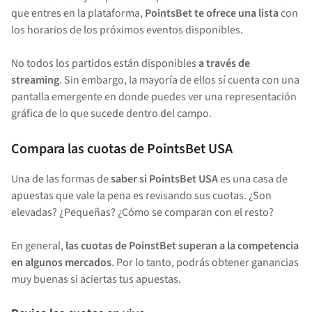
que entres en la plataforma,
PointsBet te ofrece una lista
con
los horarios de los próximos eventos disponibles.
No todos los partidos están disponibles
a través de
streaming
. Sin embargo, la mayoría de ellos sí cuenta con una
pantalla emergente en donde puedes ver una representación
gráfica de lo que sucede dentro del campo.
Compara las cuotas de PointsBet USA
Una de las formas de
saber si PointsBet USA
es una casa de
apuestas que vale la pena es revisando sus cuotas. ¿Son
elevadas? ¿Pequeñas? ¿Cómo se comparan con el resto?
En general,
las cuotas de PoinstBet superan a la competencia
en algunos mercados
. Por lo tanto, podrás obtener ganancias
muy buenas si aciertas tus apuestas.