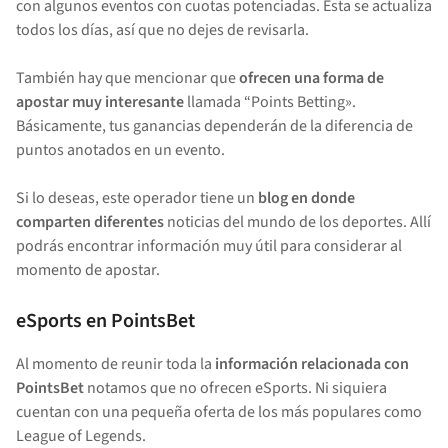
con algunos eventos con cuotas potenciadas. Esta se actualiza
todos los días, así que no dejes de revisarla.
También hay que mencionar que
ofrecen una forma de
apostar muy interesante
llamada “Points Betting».
Básicamente, tus ganancias dependerán de la diferencia de
puntos anotados en un evento.
Si lo deseas, este operador tiene un
blog en donde
comparten diferentes
noticias del mundo de los deportes. Allí
podrás encontrar información muy útil para considerar al
momento de apostar.
eSports en PointsBet
Al momento de reunir toda la
información relacionada con
PointsBet
notamos que no ofrecen eSports. Ni siquiera
cuentan con una pequeña oferta de los más populares como
League of Legends.