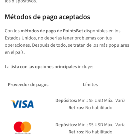
los dispositivos.
Métodos de pago aceptados
Con los
métodos de pago de PointsBet
disponibles en los
Estados Unidos, no deberías tener problemas con tus
operaciones. Después de todo, se tratan de los más populares
en el país.
La
lista con las opciones principales
incluye:
Proveedor de pagos
Límites
Depósitos:
Min.: $5 USD Máx.: Varía
Retiros:
No habilitado
Depósitos:
Min.: $5 USD Máx.: Varía
Retiros:
No habilitado