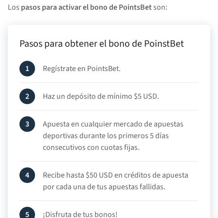
Los
pasos para activar el bono de PointsBet
son:
Pasos para obtener el bono de PoinstBet
Regístrate en PointsBet.
Haz un depósito de mínimo $5 USD.
Apuesta en cualquier mercado de apuestas
deportivas durante los primeros 5 días
consecutivos con cuotas fijas.
Recibe hasta $50 USD en créditos de apuesta
por cada una de tus apuestas fallidas.
¡Disfruta de tus bonos!