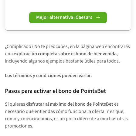
Mejor alternativa: Caesars
¿Complicado? No te preocupes, en la página web encontrarás
una
explicación completa sobre el bono de bienvenida
,
incluyendo algunos ejemplos bastante útiles para todos.
Los términos y condiciones pueden variar
.
Pasos para activar el bono de PointsBet
Si quieres
disfrutar al máximo del bono de PointsBet
es
necesario que entiendas cómo funciona la oferta. Y es que,
como ya mencionamos, es un poco diferente a muchas otras
promociones.