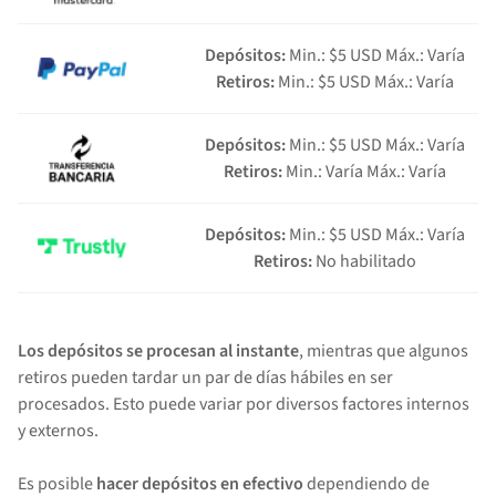
Depósitos:
Min.: $5 USD Máx.: Varía
Retiros:
Min.: $5 USD Máx.: Varía
Depósitos:
Min.: $5 USD Máx.: Varía
Retiros:
Min.: Varía Máx.: Varía
Depósitos:
Min.: $5 USD Máx.: Varía
Retiros:
No habilitado
Los depósitos se procesan al instante
, mientras que algunos
retiros pueden tardar un par de días hábiles en ser
procesados. Esto puede variar por diversos factores internos
y externos.
Es posible
hacer depósitos en efectivo
dependiendo de