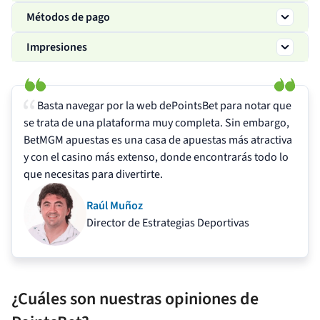
Métodos de pago
Impresiones
Basta navegar por la web dePointsBet para notar que
se trata de una plataforma muy completa. Sin embargo,
BetMGM apuestas es una casa de apuestas más atractiva
y con el casino más extenso, donde encontrarás todo lo
que necesitas para divertirte.
Raúl Muñoz
Director de Estrategias Deportivas
¿Cuáles son nuestras opiniones de