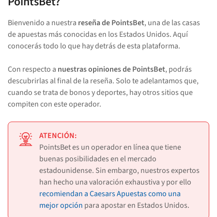
PointsBet?
Bienvenido a nuestra
reseña de PointsBet
, una de las casas
de apuestas más conocidas en los Estados Unidos. Aquí
conocerás todo lo que hay detrás de esta plataforma.
Con respecto a
nuestras opiniones de PointsBet
, podrás
descubrirlas al final de la reseña. Solo te adelantamos que,
cuando se trata de bonos y deportes, hay otros sitios que
compiten con este operador.
ATENCIÓN:
PointsBet es un operador en línea que tiene
buenas posibilidades en el mercado
estadounidense. Sin embargo, nuestros expertos
han hecho una valoración exhaustiva y por ello
recomiendan a Caesars Apuestas como una
mejor opción
para apostar en Estados Unidos.