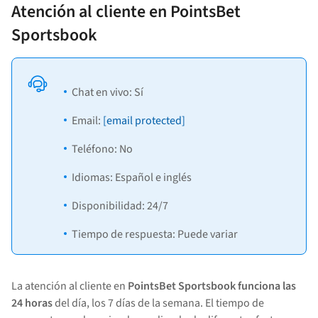
Atención al cliente en PointsBet
Sportsbook
Chat en vivo: Sí
Email:
[email protected]
Teléfono: No
Idiomas: Español e inglés
Disponibilidad: 24/7
Tiempo de respuesta: Puede variar
La atención al cliente en
PointsBet Sportsbook funciona las
24 horas
del día, los 7 días de la semana. El tiempo de