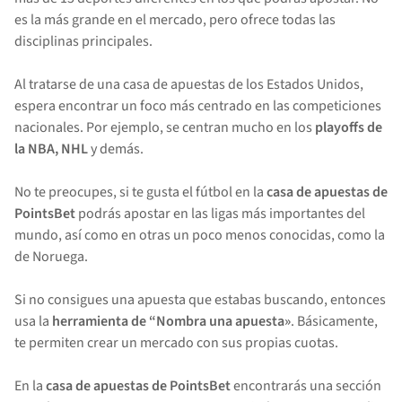
es la más grande en el mercado, pero ofrece todas las
disciplinas principales.
Al tratarse de una casa de apuestas de los Estados Unidos,
espera encontrar un foco más centrado en las competiciones
nacionales. Por ejemplo, se centran mucho en los
playoffs de
la NBA, NHL
y demás.
No te preocupes, si te gusta el fútbol en la
casa de apuestas de
PointsBet
podrás apostar en las ligas más importantes del
mundo, así como en otras un poco menos conocidas, como la
de Noruega.
Si no consigues una apuesta que estabas buscando, entonces
usa la
herramienta de “Nombra una apuesta»
. Básicamente,
te permiten crear un mercado con sus propias cuotas.
En la
casa de apuestas de PointsBet
encontrarás una sección