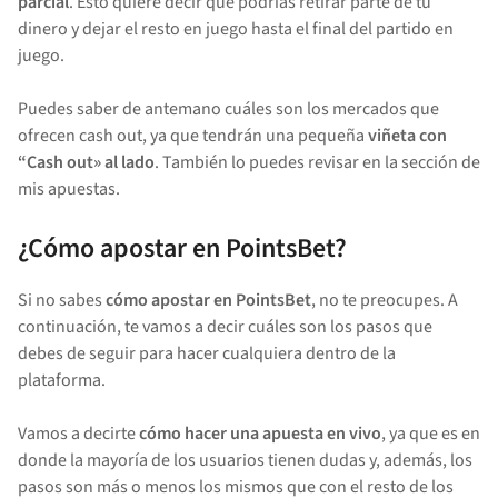
parcial
. Esto quiere decir que podrías retirar parte de tu
dinero y dejar el resto en juego hasta el final del partido en
juego.
Puedes saber de antemano cuáles son los mercados que
ofrecen cash out, ya que tendrán una pequeña
viñeta con
“Cash out» al lado
. También lo puedes revisar en la sección de
mis apuestas.
¿Cómo apostar en PointsBet?
Si no sabes
cómo apostar en PointsBet
, no te preocupes. A
continuación, te vamos a decir cuáles son los pasos que
debes de seguir para hacer cualquiera dentro de la
plataforma.
Vamos a decirte
cómo hacer una apuesta en vivo
, ya que es en
donde la mayoría de los usuarios tienen dudas y, además, los
pasos son más o menos los mismos que con el resto de los