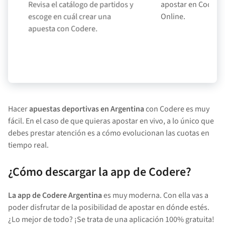
apostar en Codere
Revisa el catálogo de partidos y
Online.
escoge en cuál crear una
apuesta con Codere.
Hacer
apuestas deportivas en Argentina
con Codere es muy
fácil. En el caso de que quieras apostar en vivo, a lo único que
debes prestar atención es a cómo evolucionan las cuotas en
tiempo real.
¿Cómo descargar la app de Codere?
La app de Codere Argentina
es muy moderna. Con ella vas a
poder disfrutar de la posibilidad de apostar en dónde estés.
¿Lo mejor de todo? ¡Se trata de una aplicación 100% gratuita!