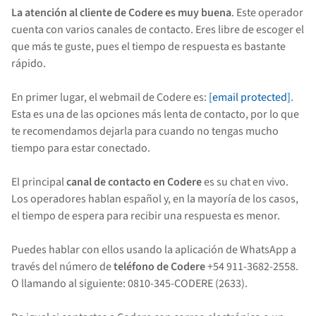
La atención al cliente de Codere es muy buena
. Este operador
cuenta con varios canales de contacto. Eres libre de escoger el
que más te guste, pues el tiempo de respuesta es bastante
rápido.
En primer lugar, el webmail de Codere es:
[email protected]
.
Esta es una de las opciones más lenta de contacto, por lo que
te recomendamos dejarla para cuando no tengas mucho
tiempo para estar conectado.
El principal
canal de contacto en Codere
es su chat en vivo.
Los operadores hablan español y, en la mayoría de los casos,
el tiempo de espera para recibir una respuesta es menor.
Puedes hablar con ellos usando la aplicación de WhatsApp a
través del número de
teléfono de Codere
+54 911-3682-2558.
O llamando al siguiente: 0810-345-CODERE (2633).