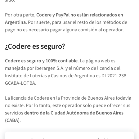
sitio.
Por otra parte,
Codere y PayPal no están relacionados en
Argentina
. Por suerte, para usar el resto de los métodos de
pago no es necesario pagar alguna comisión al operador.
¿Codere es seguro?
Codere es seguro y 100% confiable
. La página web es
manejada por Iberargen S.A. y el número de licencia del
Instituto de Loterías y Casinos de Argentina es DI-2021-238-
GCABA-LOTBA.
La licencia de Codere en la Provincia de Buenos Aires todavía
no existe. Por lo tanto, este operador solo puede ofrecer sus
servicios
dentro de la Ciudad Autónoma de Buenos Aires
(CABA)
.