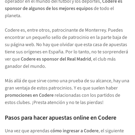
operador en el mundo del fútbol y los deportes,
Codere es
sponsor de algunos de los mejores equipos
de todo el
planeta.
Codere es, entre otros, patrocinante de Monterrey. Puedes
encontrar un pequeño sello de patrocinio en la parte baja de
su página web. No hay que olvidar que esta casa de apuestas
tiene sus orígenes en España. Por lo tanto, no te sorprenderá
ver que
Codere es sponsor del Real Madrid
, el club más
ganador del mundo.
Más allá de que sirve como una prueba de su alcance, hay una
gran ventaja de estos patrocinios. Y es que suelen haber
promociones en Codere
relacionadas con los partidos de
estos clubes. ¡Presta atención y no te las pierdas!
Pasos para hacer apuestas online en Codere
Una vez que aprendas
cómo ingresar a Codere
, el siguiente