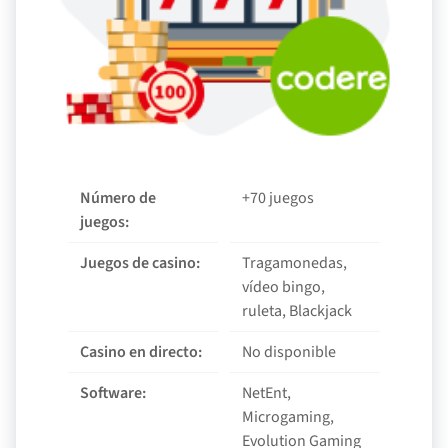
Número de
+70 juegos
juegos:
Juegos de casino:
Tragamonedas,
vídeo bingo,
ruleta, Blackjack
Casino en directo:
No disponible
Software:
NetEnt,
Microgaming,
Evolution Gaming