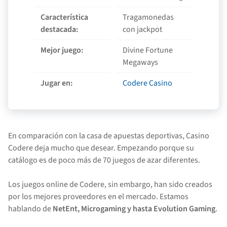
Característica
Tragamonedas
destacada:
con jackpot
Mejor juego:
Divine Fortune
Megaways
Jugar en:
Codere Casino
En comparación con la casa de apuestas deportivas, Casino
Codere deja mucho que desear. Empezando porque su
catálogo es de poco más de 70 juegos de azar diferentes.
Los juegos online de Codere, sin embargo, han sido creados
por los mejores proveedores en el mercado. Estamos
hablando de
NetEnt, Microgaming y hasta Evolution Gaming
.