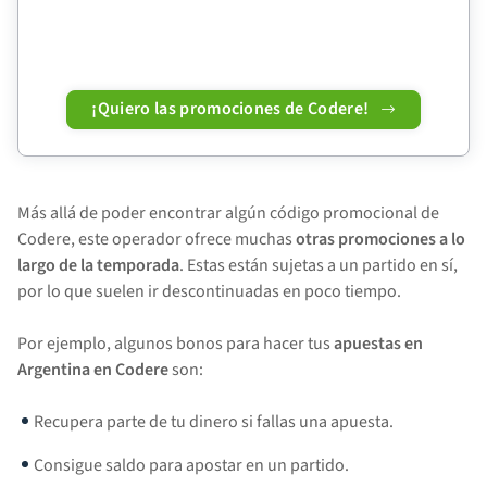
¡Quiero las promociones de Codere!
Más allá de poder encontrar algún código promocional de
Codere, este operador ofrece muchas
otras promociones a lo
largo de la temporada
. Estas están sujetas a un partido en sí,
por lo que suelen ir descontinuadas en poco tiempo.
Por ejemplo, algunos bonos para hacer tus
apuestas en
Argentina en Codere
son:
Recupera parte de tu dinero si fallas una apuesta.
Consigue saldo para apostar en un partido.