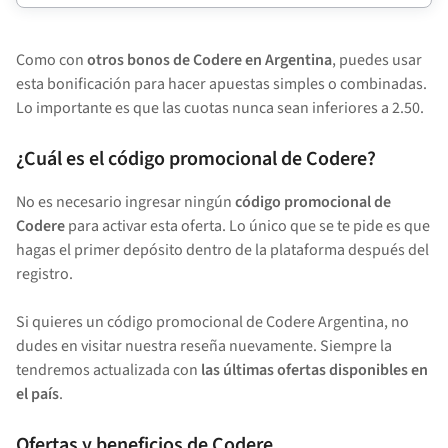
Como con
otros bonos de Codere en Argentina
, puedes usar
esta bonificación para hacer apuestas simples o combinadas.
Lo importante es que las cuotas nunca sean inferiores a 2.50.
¿Cuál es el código promocional de Codere?
No es necesario ingresar ningún
código promocional de
Codere
para activar esta oferta. Lo único que se te pide es que
hagas el primer depósito dentro de la plataforma después del
registro.
Si quieres un código promocional de Codere Argentina, no
dudes en visitar nuestra reseña nuevamente. Siempre la
tendremos actualizada con
las últimas ofertas disponibles en
el país
.
Ofertas y beneficios de Codere