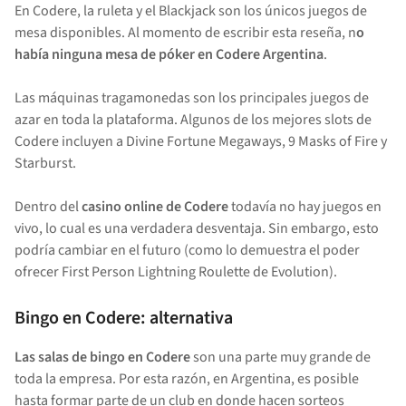
En Codere, la ruleta y el Blackjack son los únicos juegos de
mesa disponibles. Al momento de escribir esta reseña, n
o
había ninguna mesa de póker en Codere Argentina
.
Las máquinas tragamonedas son los principales juegos de
azar en toda la plataforma. Algunos de los mejores slots de
Codere incluyen a Divine Fortune Megaways, 9 Masks of Fire y
Starburst.
Dentro del
casino online de Codere
todavía no hay juegos en
vivo, lo cual es una verdadera desventaja. Sin embargo, esto
podría cambiar en el futuro (como lo demuestra el poder
ofrecer First Person Lightning Roulette de Evolution).
Bingo en Codere: alternativa
Las salas de bingo en Codere
son una parte muy grande de
toda la empresa. Por esta razón, en Argentina, es posible
hasta formar parte de un club en donde hacen sorteos