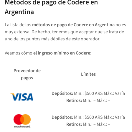
Métodos de pago de Codere en
Argentina
La lista de los
métodos de pago de Codere en Argentina
no es
muy extensa. De hecho, tenemos que aceptar que se trata de
uno de los puntos más débiles de este operador.
Veamos cómo
el ingreso mínimo en Codere
:
Proveedor de
Límites
pagos
Depósitos:
Min.: $500 ARS Máx.: Varía
Retiros:
Min.: – Máx.: –
Depósitos:
Min.: $500 ARS Máx.: Varía
Retiros:
Min.: – Máx.: –