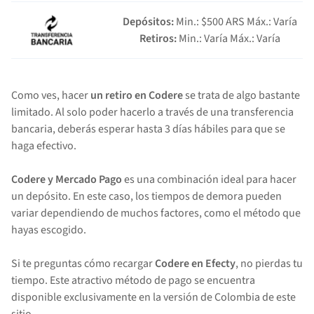
Depósitos:
Min.: $500 ARS Máx.: Varía
Retiros:
Min.: Varía Máx.: Varía
Como ves, hacer
un retiro en Codere
se trata de algo bastante
limitado. Al solo poder hacerlo a través de una transferencia
bancaria, deberás esperar hasta 3 días hábiles para que se
haga efectivo.
Codere y Mercado Pago
es una combinación ideal para hacer
un depósito. En este caso, los tiempos de demora pueden
variar dependiendo de muchos factores, como el método que
hayas escogido.
Si te preguntas cómo recargar
Codere en Efecty
, no pierdas tu
tiempo. Este atractivo método de pago se encuentra
disponible exclusivamente en la versión de Colombia de este