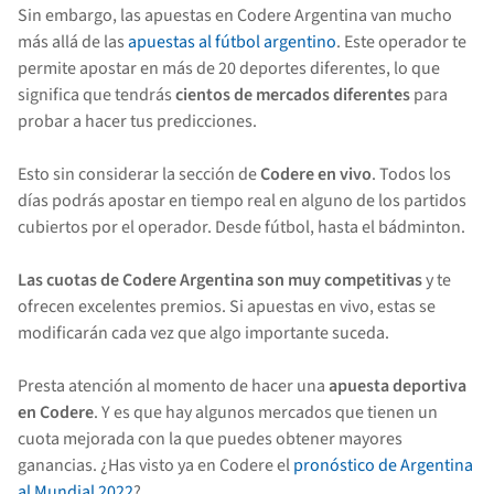
Sin embargo, las apuestas en Codere Argentina van mucho
más allá de las
apuestas al fútbol argentino
. Este operador te
permite apostar en más de 20 deportes diferentes, lo que
significa que tendrás
cientos de mercados diferentes
para
probar a hacer tus predicciones.
Esto sin considerar la sección de
Codere en vivo
. Todos los
días podrás apostar en tiempo real en alguno de los partidos
cubiertos por el operador. Desde fútbol, hasta el bádminton.
Las cuotas de Codere Argentina son muy competitivas
y te
ofrecen excelentes premios. Si apuestas en vivo, estas se
modificarán cada vez que algo importante suceda.
Presta atención al momento de hacer una
apuesta deportiva
en Codere
. Y es que hay algunos mercados que tienen un
cuota mejorada con la que puedes obtener mayores
ganancias. ¿Has visto ya en Codere el
pronóstico de Argentina
al Mundial 2022
?