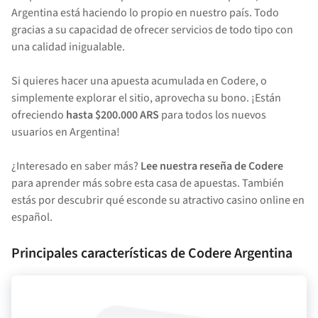
Argentina está haciendo lo propio en nuestro país. Todo
gracias a su capacidad de ofrecer servicios de todo tipo con
una calidad inigualable.
Si quieres hacer una apuesta acumulada en Codere, o
simplemente explorar el sitio, aprovecha su bono. ¡Están
ofreciendo
hasta $200.000 ARS
para todos los nuevos
usuarios en Argentina!
¿Interesado en saber más?
Lee nuestra reseña de Codere
para aprender más sobre esta casa de apuestas. También
estás por descubrir qué esconde su atractivo casino online en
español.
Principales características de Codere Argentina