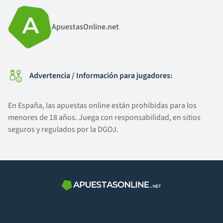
ApuestasOnline.net
Advertencia / Información para jugadores:
En España, las apuestas online están prohibidas para los
menores de 18 años. Juega con responsabilidad, en sitios
seguros y regulados por la DGOJ.