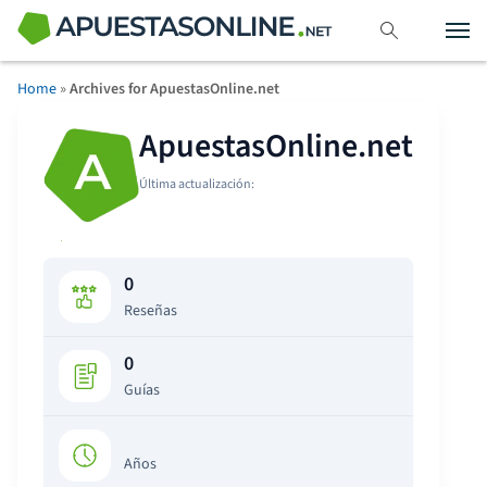
Home
»
Archives for ApuestasOnline.net
ApuestasOnline.net
Última actualización:
0
Reseñas
0
Guías
Años