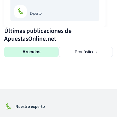
Experto
Últimas publicaciones de
ApuestasOnline.net
Artículos
Pronósticos
Nuestro experto