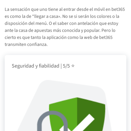
La sensación que uno tiene al entrar desde el móvil en bet365
es como la de “llegar a casa». No se si serán los colores o la
disposición del menú. O el saber con antelación que estoy
ante la casa de apuestas más conocida y popular. Pero lo
cierto es que tanto la aplicación como la web de bet365
transmiten confianza.
Seguridad y fiabilidad | 5/5 ⭐