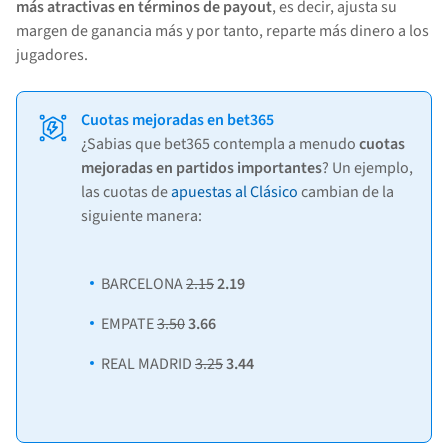
más atractivas en términos de payout
, es decir, ajusta su
margen de ganancia más y por tanto, reparte más dinero a los
jugadores.
Cuotas mejoradas en bet365
¿Sabias que bet365 contempla a menudo
cuotas
mejoradas en partidos importantes
? Un ejemplo,
las cuotas de
apuestas al Clásico
cambian de la
siguiente manera:
BARCELONA
2.15
2.19
EMPATE
3.50
3.66
REAL MADRID
3.25
3.44