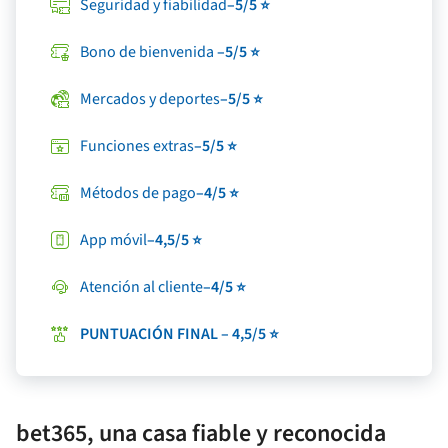
Seguridad y fiabilidad
–
5/5
⭐
Bono de bienvenida
–
5/5
⭐
Mercados y deportes
–
5/5
⭐
Funciones extras
–
5/5
⭐
Métodos de pago
–
4/5
⭐
App móvil
–
4,5/5
⭐
Atención al cliente
–
4/5
⭐
PUNTUACIÓN FINAL
– 4,5/5
⭐
bet365, una casa fiable y reconocida