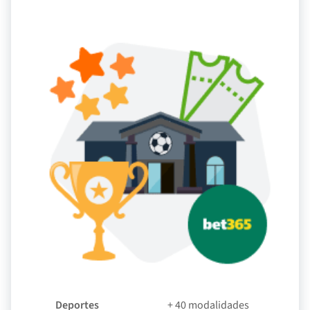
Deportes
+ 40 modalidades