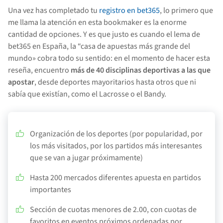
Una vez has completado tu
registro en bet365
, lo primero que
me llama la atención en esta bookmaker es la enorme
cantidad de opciones. Y es que justo es cuando el lema de
bet365 en España, la “casa de apuestas más grande del
mundo» cobra todo su sentido: en el momento de hacer esta
reseña, encuentro
más de 40 disciplinas deportivas a las que
apostar
, desde deportes mayoritarios hasta otros que ni
sabía que existían, como el Lacrosse o el Bandy.
Organización de los deportes (por popularidad, por
los más visitados, por los partidos más interesantes
que se van a jugar próximamente)
Hasta 200 mercados diferentes apuesta en partidos
importantes
Sección de cuotas menores de 2.00, con cuotas de
favoritos en eventos próximos ordenadas por