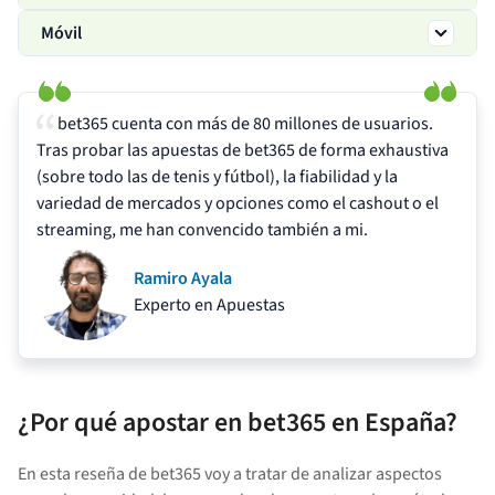
Móvil
bet365 cuenta con más de 80 millones de usuarios.
Tras probar las apuestas de bet365 de forma exhaustiva
(sobre todo las de tenis y fútbol), la fiabilidad y la
variedad de mercados y opciones como el cashout o el
streaming, me han convencido también a mi.
Ramiro Ayala
Experto en Apuestas
¿Por qué apostar en bet365 en España?
En esta reseña de bet365 voy a tratar de analizar aspectos