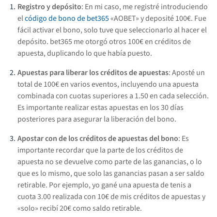
Registro y depósito
: En mi caso, me registré introduciendo
el
código de bono de bet365
«AOBET» y deposité 100€. Fue
fácil activar el bono, solo tuve que seleccionarlo al hacer el
depósito. bet365 me otorgó otros 100€ en créditos de
apuesta, duplicando lo que había puesto.
Apuestas para liberar los créditos de apuestas
: Aposté un
total de 100€ en varios eventos, incluyendo una apuesta
combinada con cuotas superiores a 1.50 en cada selección.
Es importante realizar estas apuestas en los 30 días
posteriores para asegurar la liberación del bono.
Apostar con de los créditos de apuestas del bono
: Es
importante recordar que la parte de los créditos de
apuesta no se devuelve como parte de las ganancias, o lo
que es lo mismo, que solo las ganancias pasan a ser saldo
retirable. Por ejemplo, yo gané una apuesta de tenis a
cuota 3.00 realizada con 10€ de mis créditos de apuestas y
«solo» recibí 20€ como saldo retirable.