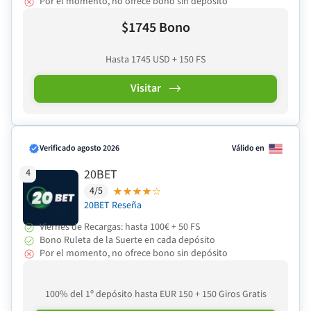
Por el momento, no ofrece bono sin depósito
$1745 Bono
Hasta 1745 USD + 150 FS
Visitar
Verificado agosto 2026
Válido en
4
20BET
4/5
20BET Reseña
Viernes de Recargas: hasta 100€ + 50 FS
Bono Ruleta de la Suerte en cada depósito
Por el momento, no ofrece bono sin depósito
100% del 1º depósito hasta EUR 150 + 150 Giros Gratis