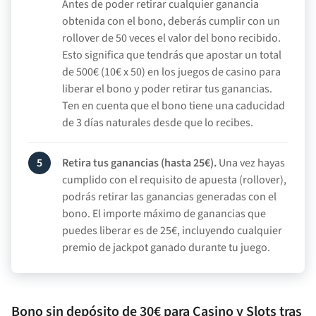
Antes de poder retirar cualquier ganancia
obtenida con el bono, deberás cumplir con un
rollover de 50 veces el valor del bono recibido.
Esto significa que tendrás que apostar un total
de 500€ (10€ x 50) en los juegos de casino para
liberar el bono y poder retirar tus ganancias.
Ten en cuenta que el bono tiene una caducidad
de 3 días naturales desde que lo recibes.
Retira tus ganancias (hasta 25€).
Una vez hayas
cumplido con el requisito de apuesta (rollover),
podrás retirar las ganancias generadas con el
bono. El importe máximo de ganancias que
puedes liberar es de 25€, incluyendo cualquier
premio de jackpot ganado durante tu juego.
Bono sin depósito de 30€ para Casino y Slots tras