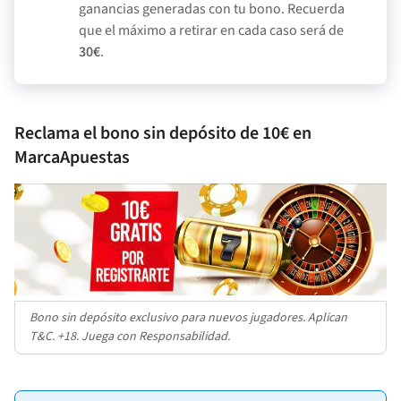
ganancias generadas con tu bono. Recuerda
que el máximo a retirar en cada caso será de
30€
.
Reclama el bono sin depósito de 10€ en
MarcaApuestas
Bono sin depósito exclusivo para nuevos jugadores. Aplican
T&C. +18. Juega con Responsabilidad.