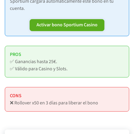
Sportium cargará automáticamente este bono en tu
cuenta.
Activar bono Sportium Casino
PROS
✅ Ganancias hasta 25€.
✅ Válido para Casino y Slots.
CONS
❌ Rollover x50 en 3 días para liberar el bono