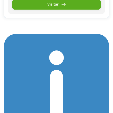
Visitar