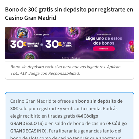
Bono de 30€ gratis sin depósito por registrarte en
Casino Gran Madrid
Bono sin depósito exclusivo para nuevos jugadores. Aplican
T&C. +18. Juega con Responsabilidad.
Casino Gran Madrid te ofrece un
bono sin depósito de
30€
solo por registrarte y verificar tu cuenta. Podrás
elegir recibirlo en tiradas gratis (🎰
Código
GRANDESLOTS
) o en saldo de bono de casino (♣️
Código
GRANDECASINO
). Para liberar las ganancias tanto del
bono de slots como de casino tendrás que apostar un