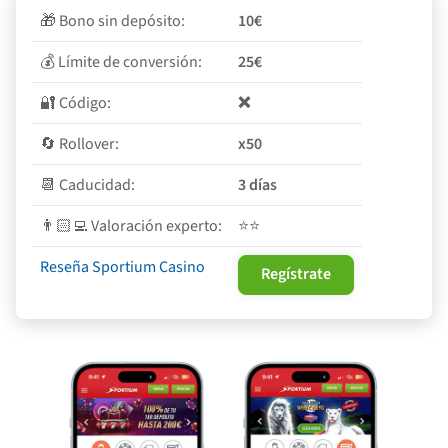
🎁 Bono sin depósito:
10€
💰 Límite de conversión:
25€
🔐 Código:
❌
🔄 Rollover:
x50
📆 Caducidad:
3 días
👨🏻‍💻 Valoración experto:
⭐⭐
Reseña Sportium Casino
Regístrate