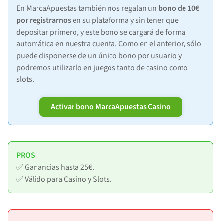
En MarcaApuestas también nos regalan un
bono de 10€
por registrarnos
en su plataforma y sin tener que
depositar primero, y este bono se cargará de forma
automática en nuestra cuenta. Como en el anterior, sólo
puede disponerse de un único bono por usuario y
podremos utilizarlo en juegos tanto de casino como
slots.
Activar bono MarcaApuestas Casino
PROS
✅ Ganancias hasta 25€.
✅ Válido para Casino y Slots.