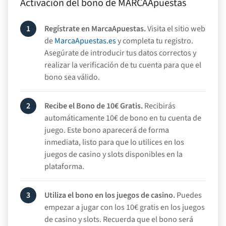
Activación del bono de MARCAApuestas
Regístrate en MarcaApuestas.
Visita el sitio web
de
MarcaApuestas.es
y completa tu registro.
Asegúrate de introducir tus datos correctos y
realizar la verificación de tu cuenta para que el
bono sea válido.
Recibe el Bono de 10€ Gratis.
Recibirás
automáticamente 10€ de bono en tu cuenta de
juego. Este bono aparecerá de forma
inmediata, listo para que lo utilices en los
juegos de casino y slots disponibles en la
plataforma.
Utiliza el bono en los juegos de casino.
Puedes
empezar a jugar con los 10€ gratis en los juegos
de casino y slots. Recuerda que el bono será