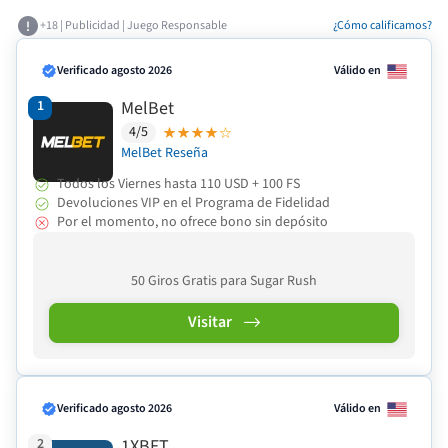
+18 | Publicidad | Juego Responsable
¿Cómo calificamos?
Verificado agosto 2026
Válido en
1
MelBet
4/5
MelBet Reseña
Todos los Viernes hasta 110 USD + 100 FS
Devoluciones VIP en el Programa de Fidelidad
Por el momento, no ofrece bono sin depósito
50 Giros Gratis para Sugar Rush
Visitar
Verificado agosto 2026
Válido en
2
1XBET