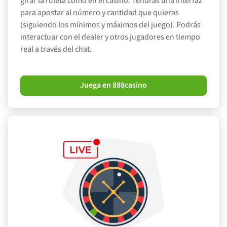
girar la ruleta como en el casino. Tendrás una interfaz
para apostar al número y cantidad que quieras
(siguiendo los mínimos y máximos del juego). Podrás
interactuar con el dealer y otros jugadores en tiempo
real a través del chat.
Juega en 888casino