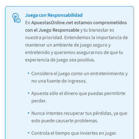
Juega con Responsabilidad
En
ApuestasOnline.net estamos comprometidos
con el Juego Responsable
y tu bienestar es
nuestra prioridad. Entendemos la importancia de
mantener un ambiente de juego seguro y
entretenido y queremos asegurarnos de que tu
experiencia de juego sea positiva.
Considera el juego como un entretenimiento y
no una fuente de ingresos.
Apuesta sólo el dinero que puedas permitirte
perder.
Nunca intentes recuperar tus pérdidas, ya que
esto puede causarte problemas.
Controla el tiempo que inviertes en jugar.