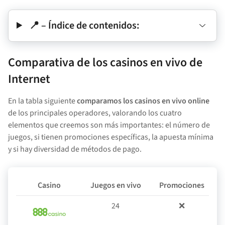
📍 – Índice de contenidos:
Comparativa de los casinos en vivo de
Internet
En la tabla siguiente
comparamos los casinos en vivo online
de los principales operadores, valorando los cuatro
elementos que creemos son más importantes: el número de
juegos, si tienen promociones específicas, la apuesta mínima
y si hay diversidad de métodos de pago.
Casino
Juegos en vivo
Promociones
A
24
❌