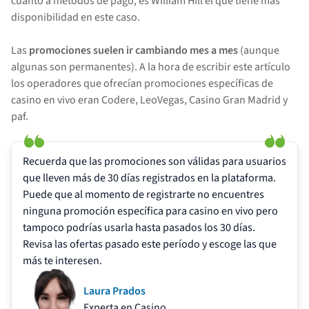
cuanto a métodos de pago, es William Hill el que tiene más
disponibilidad en este caso.
Las
promociones suelen ir cambiando mes a mes
(aunque
algunas son permanentes). A la hora de escribir este artículo
los operadores que ofrecían promociones específicas de
casino en vivo eran Codere, LeoVegas, Casino Gran Madrid y
paf.
Recuerda que las promociones son válidas para usuarios
que lleven más de 30 días registrados en la plataforma.
Puede que al momento de registrarte no encuentres
ninguna promoción específica para casino en vivo pero
tampoco podrías usarla hasta pasados los 30 días.
Revisa las ofertas pasado este período y escoge las que
más te interesen.
Laura Prados
Experta en Casino