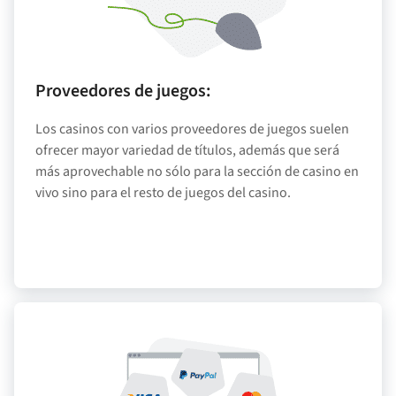
Proveedores de juegos:
Los casinos con varios proveedores de juegos suelen
ofrecer mayor variedad de títulos, además que será
más aprovechable no sólo para la sección de casino en
vivo sino para el resto de juegos del casino.