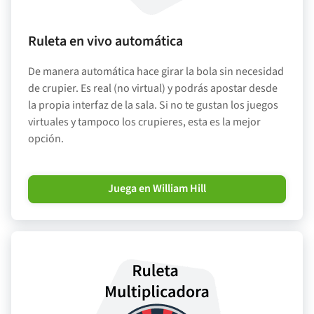
Ruleta en vivo automática
De manera automática hace girar la bola sin necesidad
de crupier. Es real (no virtual) y podrás apostar desde
la propia interfaz de la sala. Si no te gustan los juegos
virtuales y tampoco los crupieres, esta es la mejor
opción.
Juega en William Hill