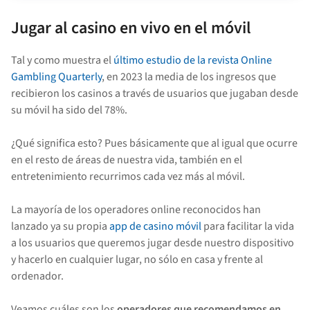
Jugar al casino en vivo en el móvil
Tal y como muestra el
último estudio de la revista Online
Gambling Quarterly
, en 2023 la media de los ingresos que
recibieron los casinos a través de usuarios que jugaban desde
su móvil ha sido del 78%.
¿Qué significa esto? Pues básicamente que al igual que ocurre
en el resto de áreas de nuestra vida, también en el
entretenimiento recurrimos cada vez más al móvil.
La mayoría de los operadores online reconocidos han
lanzado ya su propia
app de casino móvil
para facilitar la vida
a los usuarios que queremos jugar desde nuestro dispositivo
y hacerlo en cualquier lugar, no sólo en casa y frente al
ordenador.
Veamos cuáles son los
operadores que recomendamos en