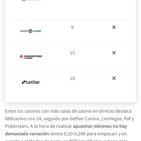
9
❌
15
❌
18
❌
Entre los casinos con más salas de casino en directo destaca
888casino con 24, seguido por betfair Casino, LeoVegas, Paf y
Pokerstars. A la hora de realizar
apuestas mínimas no hay
demasiada variación
(entre 0,10-0,20€ para empezar) y en