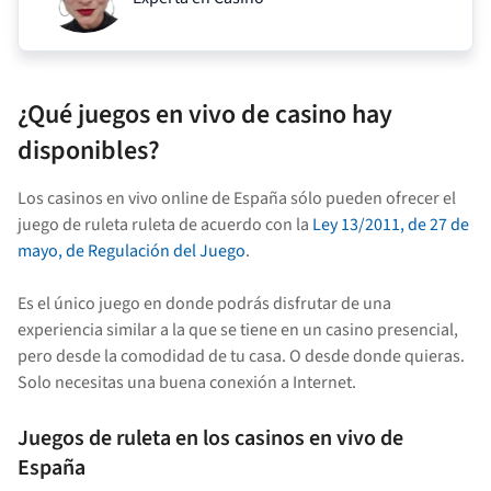
¿Qué juegos en vivo de casino hay
disponibles?
Los casinos en vivo online de España sólo pueden ofrecer el
juego de ruleta ruleta de acuerdo con la
Ley 13/2011, de 27 de
mayo, de Regulación del Juego
.
Es el único juego en donde podrás disfrutar de una
experiencia similar a la que se tiene en un casino presencial,
pero desde la comodidad de tu casa. O desde donde quieras.
Solo necesitas una buena conexión a Internet.
Juegos de ruleta en los casinos en vivo de
España