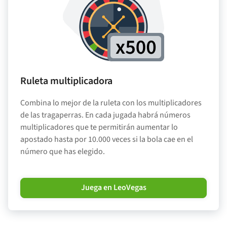
Ruleta multiplicadora
Combina lo mejor de la ruleta con los multiplicadores
de las tragaperras. En cada jugada habrá números
multiplicadores que te permitirán aumentar lo
apostado hasta por 10.000 veces si la bola cae en el
número que has elegido.
Juega en LeoVegas