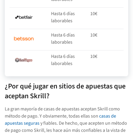
Hasta 6 días
10€
5
laborables
Hasta 6 días
10€
5
laborables
Hasta 6 días
10€
5
laborables
¿Por qué jugar en sitios de apuestas que
aceptan Skrill?
La gran mayoría de casas de apuestas aceptan Skrill como
método de pago. Y obviamente, todas ellas son
casas de
apuestas seguras
y fiables. De hecho, que acepten un método
de pago como Skrill, les hace aún más confiables a la vista de