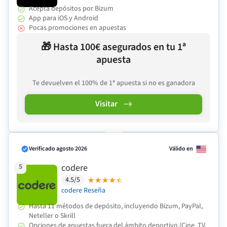
Acepta depósitos por Bizum
App para iOS y Android
Pocas promociones en apuestas
🎁 Hasta 100€ asegurados en tu 1ª
apuesta
Te devuelven el 100% de 1ª apuesta si no es ganadora
Visitar
Verificado agosto 2026
Válido en
5
codere
4.5/5
codere Reseña
Hasta 11 métodos de depósito, incluyendo Bizum, PayPal,
Neteller o Skrill
Opciones de apuestas fuera del ámbito deportivo (Cine, TV,