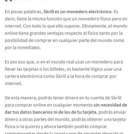
En pocas palabras,
Skrill es un monedero electrónico
. Es
decir, tiene la misma función que un monedero físico pero en
internet. Con todo lo que ello supone. Obviamente, el mundo
online tiene grandes ventajas respecto al físico tanto por la
posibilidad de comprar en cualquier parte del mundo como
por la inmediatez.
Es por eso que, si en el mundo real usas un monedero para
llevar las tarjetas o los billetes, es bastante lógico usar una
cartera electrónica como Skrill a la hora de comprar por
internet.
De esta manera, podrás tener dinero en tu cuenta de Skrill
para comprar online en cualquier momento
sin necesidad de
dar tus datos bancarios ni de los de tu tarjeta
, podrás enviar
dinero a otras partes del mundo, podrás obtener una tarjeta
física si la quieres y ahora también podrás comprar
criptomonedas desde la propia app de apuestas deportivas