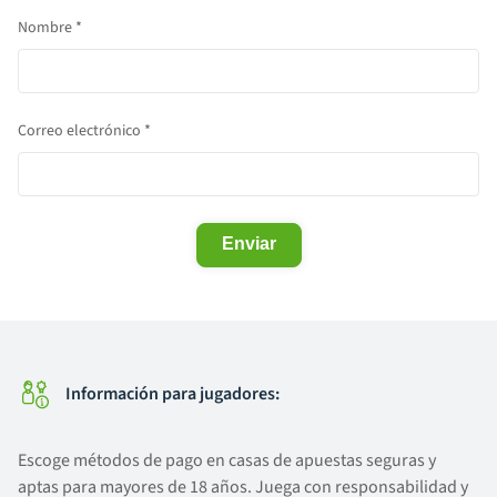
Nombre
*
Correo electrónico
*
Enviar
Información para jugadores:
Escoge métodos de pago en casas de apuestas seguras y
aptas para mayores de 18 años. Juega con responsabilidad y