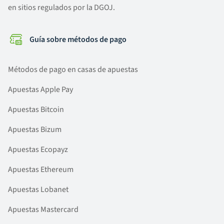
en sitios regulados por la DGOJ.
Guía sobre métodos de pago
Métodos de pago en casas de apuestas
Apuestas Apple Pay
Apuestas Bitcoin
Apuestas Bizum
Apuestas Ecopayz
Apuestas Ethereum
Apuestas Lobanet
Apuestas Mastercard