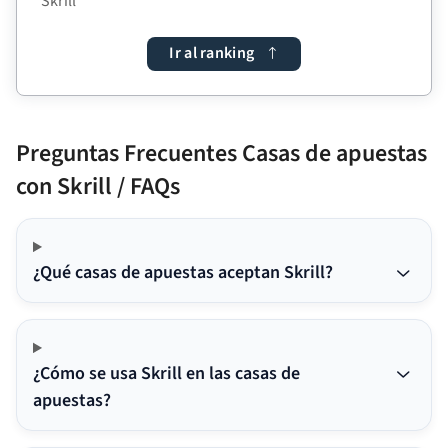
Skrill
Ir al ranking
Preguntas Frecuentes Casas de apuestas
con Skrill / FAQs
¿Qué casas de apuestas aceptan Skrill?
¿Cómo se usa Skrill en las casas de
apuestas?