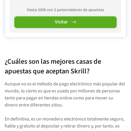
Hasta 200€ con 2 potenciadores de apuestas
Visitar
¿Cuáles son las mejores casas de
apuestas que aceptan Skrill?
Aunque no es el método de pago electrónico más popular del
mundo, lo cierto es que es usado por millones de personas
tanto para pagar en tiendas online como para mover su
dinero entre diferentes sitios.
En definitiva, es un monedero electrónico totalmente seguro,
fiable y gratuito al depositar y retirar dinero y, por tanto, es