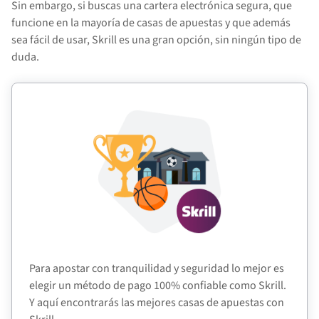
Sin embargo, si buscas una cartera electrónica segura, que
funcione en la mayoría de casas de apuestas y que además
sea fácil de usar, Skrill es una gran opción, sin ningún tipo de
duda.
Para apostar con tranquilidad y seguridad lo mejor es
elegir un método de pago 100% confiable como Skrill.
Y aquí encontrarás las mejores casas de apuestas con