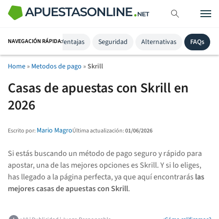
NAVEGACIÓN RÁPIDA:
Cómo retirar
Ventajas
Seguridad
Alternativas
FAQs
Home
»
Metodos de pago
»
Skrill
Casas de apuestas con Skrill en
2026
Mario Magro
Última actualización:
01/06/2026
Escrito por:
Si estás buscando un método de pago seguro y rápido para
apostar, una de las mejores opciones es Skrill. Y si lo eliges,
has llegado a la página perfecta, ya que aquí encontrarás
las
mejores casas de apuestas con Skrill
.