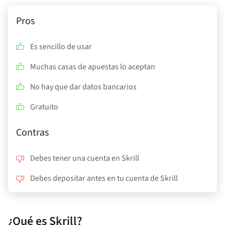
Pros
Es sencillo de usar
Muchas casas de apuestas lo aceptan
No hay que dar datos bancarios
Gratuito
Contras
Debes tener una cuenta en Skrill
Debes depositar antes en tu cuenta de Skrill
¿Qué es Skrill?