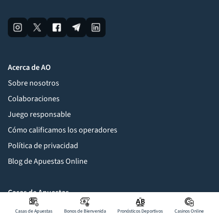
Acerca de AO
Sobre nosotros
Colaboraciones
Juego responsable
Cómo calificamos los operadores
Política de privacidad
Blog de Apuestas Online
Casas de Apuestas
Mejores operadores de juego
Casas de Apuestas
Bonos de Bienvenida
Pronósticos Deportivos
Casinos Online