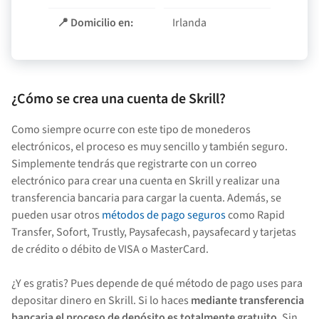
📍 Domicilio en:
Irlanda
¿Cómo se crea una cuenta de Skrill?
Como siempre ocurre con este tipo de monederos
electrónicos, el proceso es muy sencillo y también seguro.
Simplemente tendrás que registrarte con un correo
electrónico para crear una cuenta en Skrill y realizar una
transferencia bancaria para cargar la cuenta. Además, se
pueden usar otros
métodos de pago seguros
como Rapid
Transfer, Sofort, Trustly, Paysafecash, paysafecard y tarjetas
de crédito o débito de VISA o MasterCard.
¿Y es gratis? Pues depende de qué método de pago uses para
depositar dinero en Skrill. Si lo haces
mediante transferencia
bancaria el proceso de depósito es totalmente gratuito
. Sin