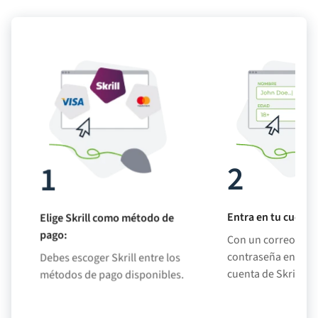
2
1
Entra en tu cuenta 
Elige Skrill como método de
pago:
Con un correo elec
contraseña entrará
Debes escoger Skrill entre los
cuenta de Skrill.
métodos de pago disponibles.