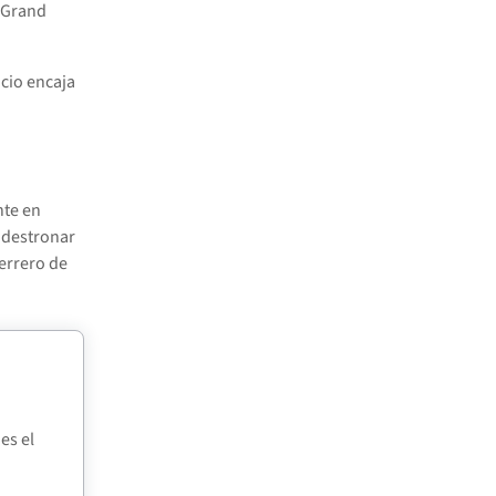
n Grand
icio encaja
nte en
 destronar
errero de
es el