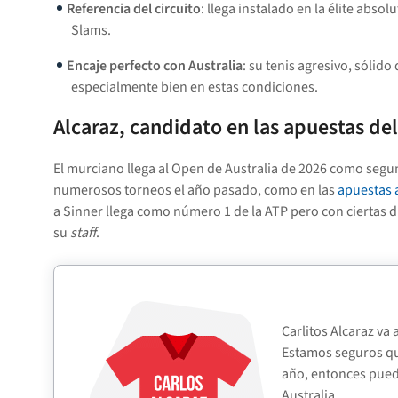
Referencia del circuito
: llega instalado en la élite abs
Slams.
Encaje perfecto con Australia
: su tenis agresivo, sólid
especialmente bien en estas condiciones.
Alcaraz, candidato en las apuestas de
El murciano llega al Open de Australia de 2026 como segun
numerosos torneos el año pasado, como en las
apuestas 
a Sinner llega como número 1 de la ATP pero con ciertas
su
staff
.
Carlitos Alcaraz va 
Estamos seguros que
año, entonces puede
Australia.