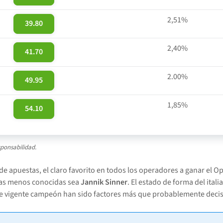
2,51%
39.80
2,40%
41.70
2.00%
49.95
1,85%
54.10
sponsabilidad.
e apuestas, el claro favorito en todos los operadores a ganar el O
las menos conocidas sea
Jannik Sinner
. El estado de forma del itali
 de vigente campeón han sido factores más que probablemente decis