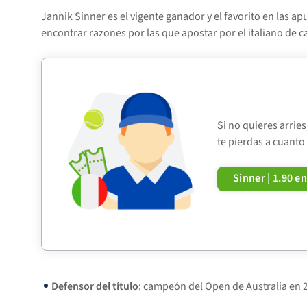
Jannik Sinner es el vigente ganador y el favorito en las ap
encontrar razones por las que apostar por el italiano de c
Si no quieres arries
te pierdas a cuanto
Sinner | 1.90 e
Defensor del título
: campeón del Open de Australia en 