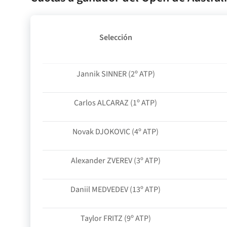
Selección
Jannik SINNER (2º ATP)
Carlos ALCARAZ (1º ATP)
Novak DJOKOVIC (4º ATP)
Alexander ZVEREV (3º ATP)
Daniil MEDVEDEV (13º ATP)
Taylor FRITZ (9º ATP)