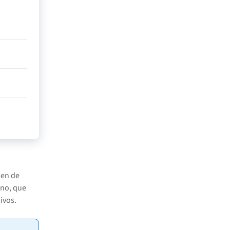
pen de
ano, que
ivos.