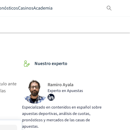
onósticos
Casinos
Academia
Nuestro experto
tulo ante
Ramiro Ayala
las
Experto en Apuestas
Especializado en contenidos en español sobre
apuestas deportivas, análisis de cuotas,
pronósticos y mercados de las casas de
apuestas.