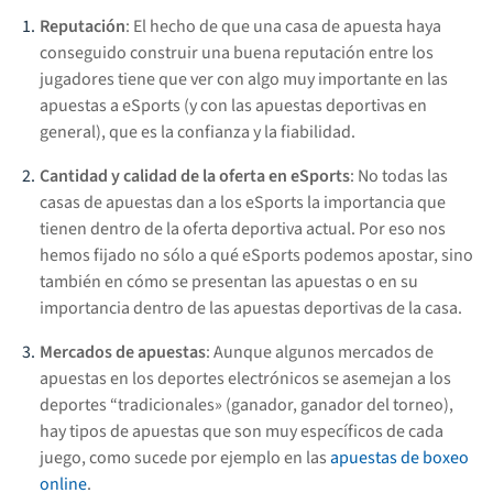
Reputación
: El hecho de que una casa de apuesta haya
conseguido construir una buena reputación entre los
jugadores tiene que ver con algo muy importante en las
apuestas a eSports (y con las apuestas deportivas en
general), que es la confianza y la fiabilidad.
Cantidad y calidad de la oferta en eSports
: No todas las
casas de apuestas dan a los eSports la importancia que
tienen dentro de la oferta deportiva actual. Por eso nos
hemos fijado no sólo a qué eSports podemos apostar, sino
también en cómo se presentan las apuestas o en su
importancia dentro de las apuestas deportivas de la casa.
Mercados de apuestas
: Aunque algunos mercados de
apuestas en los deportes electrónicos se asemejan a los
deportes “tradicionales» (ganador, ganador del torneo),
hay tipos de apuestas que son muy específicos de cada
juego, como sucede por ejemplo en las
apuestas de boxeo
online
.