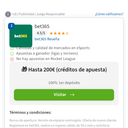
+18 | Publicidad | Juego Responsable
¿Cómo calificamos?
1
bet365
4.5/5
bet365 Reseña
Cantidad y calidad de mercados en eSports
Apuestas a ganador (ligas y torneos)
No hay apuestas en Rocket League
🎁 Hasta 200€ (créditos de apuesta)
100% 1er depósito
Visitar
Términos y condiciones:
Bonus de apertura. Versión de espacio restringido. Oferta de nuevo cliente.
Regístrese en bet365, realice un ingreso válido de 5€ o más y solicite la