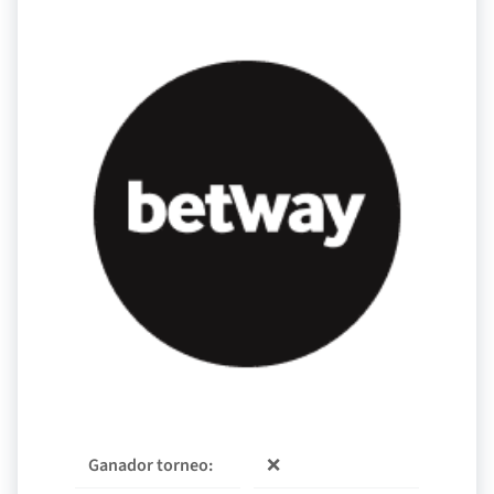
Ganador torneo:
❌