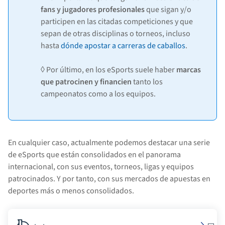
fans
y jugadores profesionales
que sigan y/o
participen en las citadas competiciones y que
sepan de otras disciplinas o torneos, incluso
hasta
dónde apostar a carreras de caballos
.
◊ Por último, en los eSports suele haber
marcas
que patrocinen y financien
tanto los
campeonatos como a los equipos.
En cualquier caso, actualmente podemos destacar una serie
de eSports que están consolidados en el panorama
internacional, con sus eventos, torneos, ligas y equipos
patrocinados. Y por tanto, con sus mercados de apuestas en
deportes más o menos consolidados.