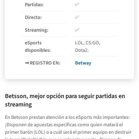
Partidas:
✅
Directo:
✅
Streaming:
✅
eSports
LOL, CS:GO,
disponibles:
Dota2.
⇒ REGISTRO EN:
Betway
Betsson, mejor opción para seguir partidas en
streaming
En Betsson prestan atención a los eSports más importantes:
¡Disponen de apuestas específicas como quien matará el
primer barón (LOL) o a cuál será el primer equipo en destruir