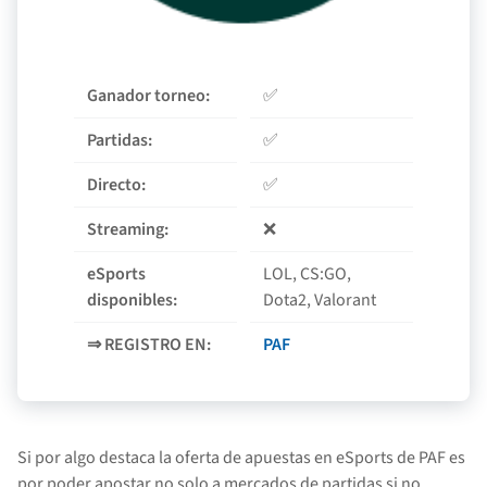
Ganador torneo:
✅
Partidas:
✅
Directo:
✅
Streaming:
❌
eSports
LOL, CS:GO,
disponibles:
Dota2, Valorant
⇒ REGISTRO EN:
PAF
Si por algo destaca la oferta de apuestas en eSports de PAF es
por poder apostar no solo a mercados de partidas si no