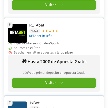
Visitar
6
RETAbet
4.5/5
RETAbet Reseña
Espectacular sección de eSports
Apuestas a eFútbol
Se echan en faltan apuestas a largo plazo
🎁 Hasta 200€ de Apuesta Gratis
100% de primer depósito en Apuesta Gratis
Visitar
7
1xBet