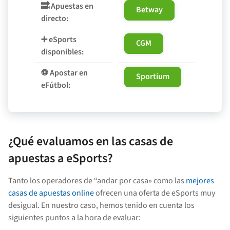
🔜 Apuestas en
Betway
directo:
➕ eSports
CGM
disponibles:
⚽ Apostar en
Sportium
eFútbol:
¿Qué evaluamos en las casas de
apuestas a eSports?
Tanto los operadores de “andar por casa» como las
mejores
casas de apuestas online
ofrecen una oferta de eSports muy
desigual. En nuestro caso, hemos tenido en cuenta los
siguientes puntos a la hora de evaluar: