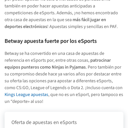
también en poder hacer apuestas anticipadas a
competiciones de eSports. Además, ¡no hemos encontrado
otra casa de apuestas en la que sea
más fácil jugar en
deportes electrónicos
! Apuestas simples y sencillas en PAF.
Betway apuesta fuerte por los eSports
Betway se ha convertido en una casa de apuestas de
referencia en eSports por, entre otras cosas,
patrocinar
equipos punteros como Ninjas in Pyjamas
. Pero también por
su compromiso desde hace ya varios años por destacar entre
su oferta las opciones para apostar a diferentes eSports,
como CS:GO, League of Legends o Dota 2. ¡Incluso cuenta con
Kings League apuestas
, que no es un eSport, pero tampoco es
un “deporte» al uso!
Oferta de apuestas en eSports