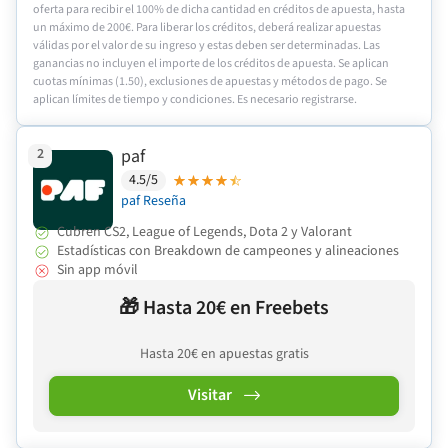
oferta para recibir el 100% de dicha cantidad en créditos de apuesta, hasta
un máximo de 200€. Para liberar los créditos, deberá realizar apuestas
válidas por el valor de su ingreso y estas deben ser determinadas. Las
ganancias no incluyen el importe de los créditos de apuesta. Se aplican
cuotas mínimas (1.50), exclusiones de apuestas y métodos de pago. Se
aplican límites de tiempo y condiciones. Es necesario registrarse.
2
paf
4.5/5
paf Reseña
Cubren CS2, League of Legends, Dota 2 y Valorant
Estadísticas con Breakdown de campeones y alineaciones
Sin app móvil
🎁 Hasta 20€ en Freebets
Hasta 20€ en apuestas gratis
Visitar