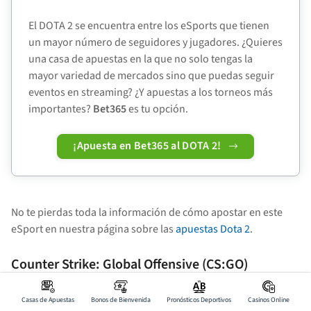
El DOTA 2 se encuentra entre los eSports que tienen
un mayor número de seguidores y jugadores. ¿Quieres
una casa de apuestas en la que no solo tengas la
mayor variedad de mercados sino que puedas seguir
eventos en streaming? ¿Y apuestas a los torneos más
importantes?
Bet365
es tu opción.
¡Apuesta en Bet365 al DOTA 2!
No te pierdas toda la información de cómo apostar en este
eSport en nuestra página sobre las
apuestas Dota 2
.
Counter Strike: Global Offensive (CS:GO)
Este popular FPS (First Person Shooter, en inglés) es una
Casas de Apuestas
Bonos de Bienvenida
Pronósticos Deportivos
Casinos Online