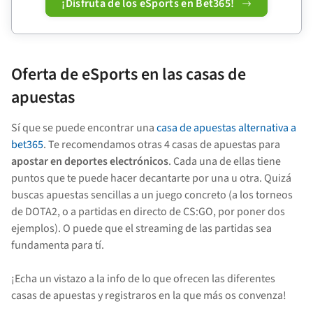
¡Disfruta de los eSports en Bet365!
Oferta de eSports en las casas de
apuestas
Sí que se puede encontrar una
casa de apuestas alternativa a
bet365
. Te recomendamos otras 4 casas de apuestas para
apostar en deportes electrónicos
. Cada una de ellas tiene
puntos que te puede hacer decantarte por una u otra. Quizá
buscas apuestas sencillas a un juego concreto (a los torneos
de DOTA2, o a partidas en directo de CS:GO, por poner dos
ejemplos). O puede que el streaming de las partidas sea
fundamenta para tí.
¡Echa un vistazo a la info de lo que ofrecen las diferentes
casas de apuestas y registraros en la que más os convenza!