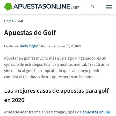
Home
»
Golf
Apuestas de Golf
Mario Magro
Última actualización:
18/11/2025
Escrito por:
Apostar en golf es mucho más que elegir un ganador: es un
ejercicio de estrategia, técnica y análisis mental. Tras 15 años
vinculado al golf, he comprobado que cada hoyo puede
cambiar el resultado de tus apuestas en un instante.
Las mejores casas de apuestas para golf
en
2026
Antes de adentrarme en estrategias, tipos de
apuestas online