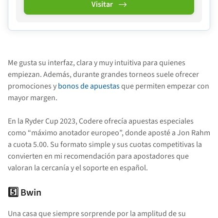
Visitar
Me gusta su interfaz, clara y muy intuitiva para quienes
empiezan. Además, durante grandes torneos suele ofrecer
promociones y
bonos de apuestas
que permiten empezar con
mayor margen.
En la Ryder Cup 2023, Codere ofrecía apuestas especiales
como “máximo anotador europeo”, donde aposté a Jon Rahm
a cuota 5.00. Su formato simple y sus cuotas competitivas la
convierten en mi recomendación para apostadores que
valoran la cercanía y el soporte en español.
5️⃣
Bwin
Una casa que siempre sorprende por la amplitud de su