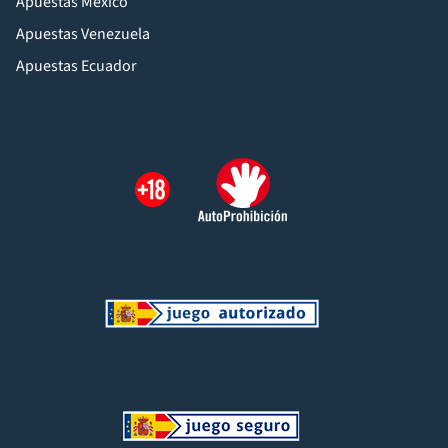
Apuestas México
Apuestas Venezuela
Apuestas Ecuador