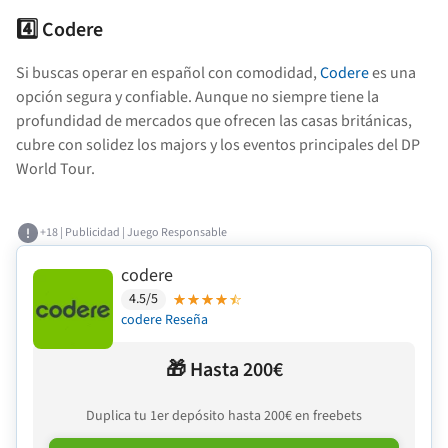
4️⃣
Codere
Si buscas operar en español con comodidad,
Codere
es una
opción segura y confiable. Aunque no siempre tiene la
profundidad de mercados que ofrecen las casas británicas,
cubre con solidez los majors y los eventos principales del DP
World Tour.
+18 | Publicidad | Juego Responsable
codere
4.5/5
codere Reseña
🎁 Hasta 200€
Duplica tu 1er depósito hasta 200€ en freebets