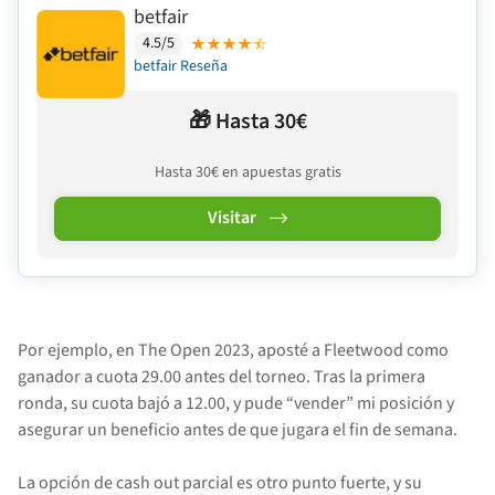
betfair
4.5/5
betfair Reseña
🎁 Hasta 30€
Hasta 30€ en apuestas gratis
Visitar
Por ejemplo, en The Open 2023, aposté a Fleetwood como
ganador a cuota 29.00 antes del torneo. Tras la primera
ronda, su cuota bajó a 12.00, y pude “vender” mi posición y
asegurar un beneficio antes de que jugara el fin de semana.
La opción de cash out parcial es otro punto fuerte, y su