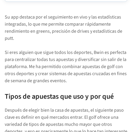
Su app destaca por el seguimiento en vivo y las estadísticas
integradas, lo que me permite comparar rápidamente
rendimiento en greens, precisión de drives y estadísticas de
putt.
Si eres alguien que sigue todos los deportes, Bwin es perfecta
para centralizar todas tus apuestas y diversificar sin salir de la
plataforma. Me ha permitido combinar apuestas de golf con
otros deportes y crear sistemas de apuestas cruzadas en fines
de semana de grandes eventos.
Tipos de apuestas que uso y por qué
Después de elegir bien la casa de apuestas, el siguiente paso
clave es definir en qué mercados entrar. El golf ofrece una
variedad de tipos de apuestas mucho mayor que otros
deportes, y eso es precisamente lo que lo hace tan interesante