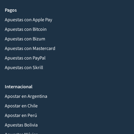
Pagos
Apuestas con Apple Pay
Apuestas con Bitcoin
Apuestas con Bizum
Apuestas con Mastercard
Apuestas con PayPal
Apuestas con Skrill
Internacional
Apostar en Argentina
Apostar en Chile
Apostar en Perú
Apuestas Bolivia