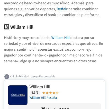
mercado de head-to-head es muy sólido. Además, para
quienes siguen varios deportes,
Betfair
permite combinar
estrategias y diversificar el bank sin cambiar de plataforma.
3️⃣
William Hill
Histórica y muy consolidada,
William Hill
destaca por su
seriedad y por el nivel de mercados especiales que ofrece. En
majors, suele incluir apuestas exclusivas, como «mejor
jugador por continente» o «jugador con mejor score el fin de
semana», algo que no siempre encuentras en otras casas.
+18 | Publicidad | Juego Responsable
William Hill
4.5/5
William Hill Reseña