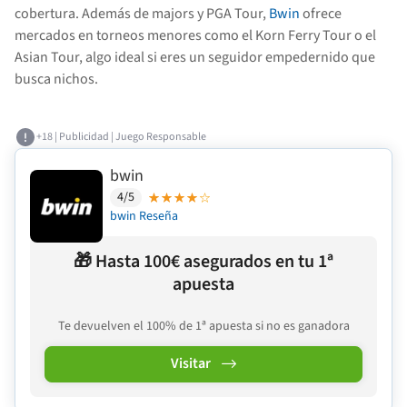
cobertura. Además de majors y PGA Tour,
Bwin
ofrece
mercados en torneos menores como el Korn Ferry Tour o el
Asian Tour, algo ideal si eres un seguidor empedernido que
busca nichos.
+18 | Publicidad | Juego Responsable
bwin
4/5
bwin Reseña
🎁 Hasta 100€ asegurados en tu 1ª
apuesta
Te devuelven el 100% de 1ª apuesta si no es ganadora
Visitar