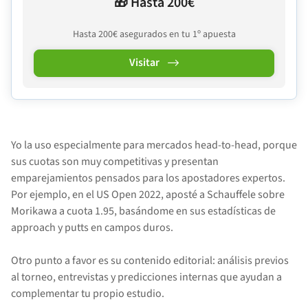
🎁 Hasta 200€
Hasta 200€ asegurados en tu 1º apuesta
Visitar
Yo la uso especialmente para mercados head-to-head, porque
sus cuotas son muy competitivas y presentan
emparejamientos pensados para los apostadores expertos.
Por ejemplo, en el US Open 2022, aposté a Schauffele sobre
Morikawa a cuota 1.95, basándome en sus estadísticas de
approach y putts en campos duros.
Otro punto a favor es su contenido editorial: análisis previos
al torneo, entrevistas y predicciones internas que ayudan a
complementar tu propio estudio.