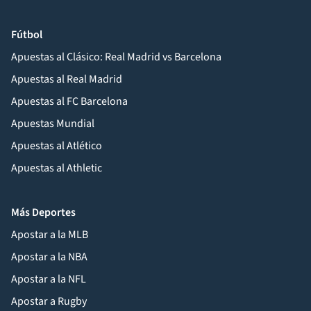
Fútbol
Apuestas al Clásico: Real Madrid vs Barcelona
Apuestas al Real Madrid
Apuestas al FC Barcelona
Apuestas Mundial
Apuestas al Atlético
Apuestas al Athletic
Más Deportes
Apostar a la MLB
Apostar a la NBA
Apostar a la NFL
Apostar a Rugby