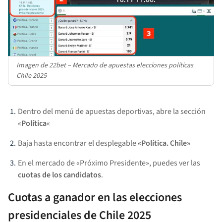
Imagen de 22bet – Mercado de apuestas elecciones políticas
Chile 2025
Dentro del menú de apuestas deportivas, abre la sección
«
Política
«
Baja hasta encontrar el desplegable
«Política. Chile»
En el mercado de «Próximo Presidente», puedes ver las
cuotas de los candidatos
.
Cuotas a ganador en las elecciones
presidenciales de Chile 2025