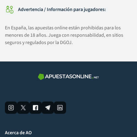
Advertencia / Información para jugadores:
En España, las apuestas online están prohibidas para los
menores de 18 años. Juega con responsabilidad, en sitios
seguros y regulados por la DGOJ.
Acerca de AO