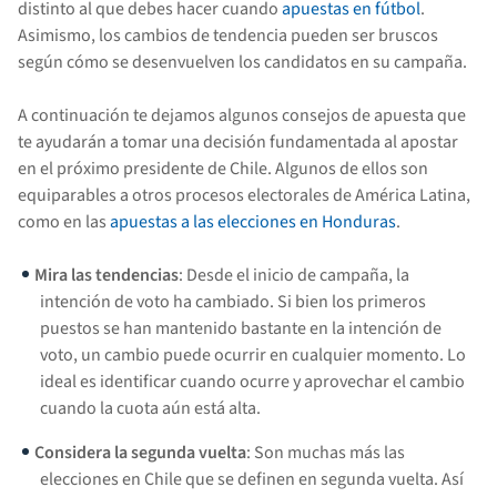
distinto al que debes hacer cuando
apuestas en fútbol
.
Asimismo, los cambios de tendencia pueden ser bruscos
según cómo se desenvuelven los candidatos en su campaña.
A continuación te dejamos algunos consejos de apuesta que
te ayudarán a tomar una decisión fundamentada al apostar
en el próximo presidente de Chile. Algunos de ellos son
equiparables a otros procesos electorales de América Latina,
como en las
apuestas a las elecciones en Honduras
.
Mira las tendencias
: Desde el inicio de campaña, la
intención de voto ha cambiado. Si bien los primeros
puestos se han mantenido bastante en la intención de
voto, un cambio puede ocurrir en cualquier momento. Lo
ideal es identificar cuando ocurre y aprovechar el cambio
cuando la cuota aún está alta.
Considera la segunda vuelta
: Son muchas más las
elecciones en Chile que se definen en segunda vuelta. Así