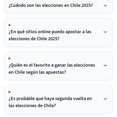
¿Cuándo son las elecciones en Chile 2025?
¿En qué sitios online puedo apostar a las
elecciones de Chile 2025?
¿Quién es el favorito a ganar las elecciones
en Chile según las apuestas?
¿Es probable que haya segunda vuelta en
las elecciones de Chile?