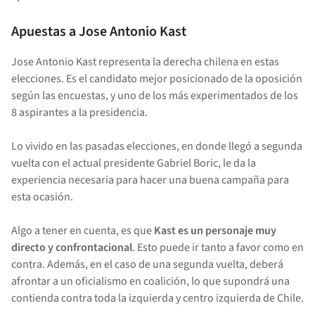
Apuestas a Jose Antonio Kast
Jose Antonio Kast representa la derecha chilena en estas
elecciones. Es el candidato mejor posicionado de la oposición
según las encuestas, y uno de los más experimentados de los
8 aspirantes a la presidencia.
Lo vivido en las pasadas elecciones, en donde llegó a segunda
vuelta con el actual presidente Gabriel Boric, le da la
experiencia necesaria para hacer una buena campaña para
esta ocasión.
Algo a tener en cuenta, es que
Kast es un personaje muy
directo y confrontacional
. Esto puede ir tanto a favor como en
contra. Además, en el caso de una segunda vuelta, deberá
afrontar a un oficialismo en coalición, lo que supondrá una
contienda contra toda la izquierda y centro izquierda de Chile.