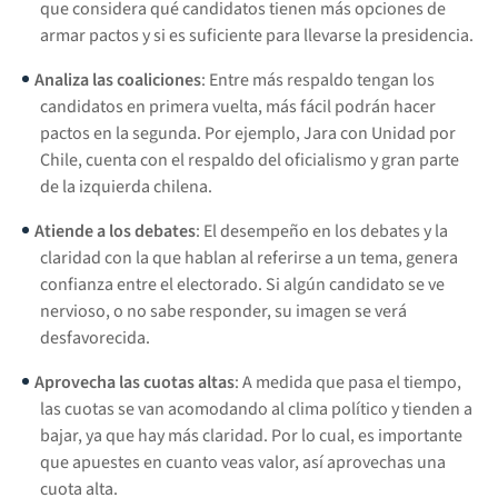
que considera qué candidatos tienen más opciones de
armar pactos y si es suficiente para llevarse la presidencia.
Analiza las coaliciones
: Entre más respaldo tengan los
candidatos en primera vuelta, más fácil podrán hacer
pactos en la segunda. Por ejemplo, Jara con Unidad por
Chile, cuenta con el respaldo del oficialismo y gran parte
de la izquierda chilena.
Atiende a los debates
: El desempeño en los debates y la
claridad con la que hablan al referirse a un tema, genera
confianza entre el electorado. Si algún candidato se ve
nervioso, o no sabe responder, su imagen se verá
desfavorecida.
Aprovecha las cuotas altas
: A medida que pasa el tiempo,
las cuotas se van acomodando al clima político y tienden a
bajar, ya que hay más claridad. Por lo cual, es importante
que apuestes en cuanto veas valor, así aprovechas una
cuota alta.