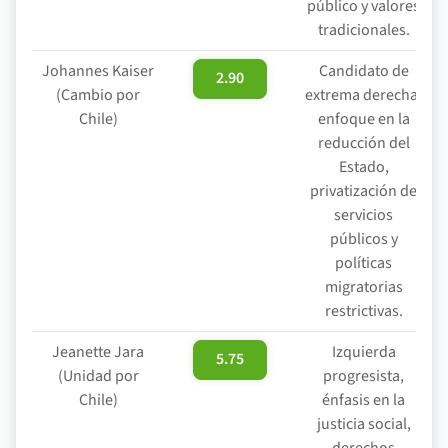
público y valores
tradicionales.
Johannes Kaiser
Candidato de
2.90
(Cambio por
extrema derecha,
Chile)
enfoque en la
reducción del
Estado,
privatización de
servicios
públicos y
políticas
migratorias
restrictivas.
Jeanette Jara
Izquierda
5.75
(Unidad por
progresista,
Chile)
énfasis en la
justicia social,