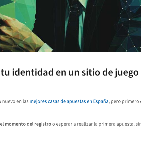
 tu identidad en un sitio de juego
io nuevo en las
mejores casas de apuestas en España
, pero primer
el momento del registro
o esperar a realizar la primera apuesta, sin