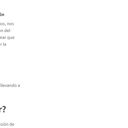
ión
os, nos
ón del
mar que
r la
 llevando a
r?
asión de