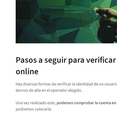
Pasos a seguir para verificar
online
Hay diversas formas de verificar la identidad de un usuar
darnos de alta en el operador elegido.
Una vez realizado esto,
podemos comprobar la cuenta en 
podremos colocarla.