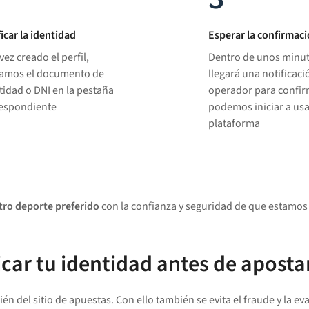
ficar la identidad
Esperar la confirmac
vez creado el perfil,
Dentro de unos minut
amos el documento de
llegará una notificaci
tidad o DNI en la pestaña
operador para confir
espondiente
podemos iniciar a usa
plataforma
tro deporte preferido
con la confianza y seguridad de que estamos
ficar tu identidad antes de aposta
ién del sitio de apuestas. Con ello también se evita el fraude y la ev