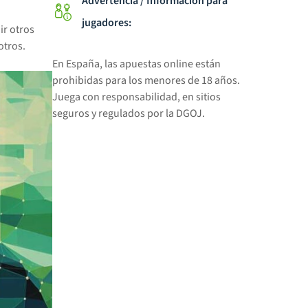
Advertencia / Información para
jugadores:
ir otros
otros.
En España, las apuestas online están
prohibidas para los menores de 18 años.
Juega con responsabilidad, en sitios
seguros y regulados por la DGOJ.