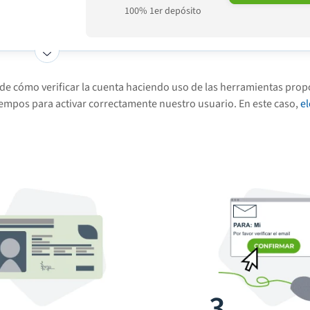
100% 1er depósito
 de cómo verificar la cuenta haciendo uso de las herramientas pro
 tiempos para activar correctamente nuestro usuario. En este caso,
e
3