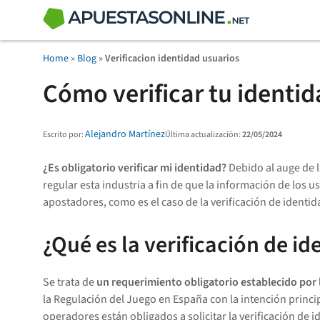
Home
»
Blog
»
Verificacion identidad usuarios
Cómo verificar tu identi
Alejandro Martínez
Última actualización:
22/05/2024
Escrito por:
¿Es obligatorio verificar mi identidad?
Debido al auge de 
regular esta industria a fin de que la información de los u
apostadores, como es el caso de la verificación de identi
¿Qué es la verificación de i
Se trata de
un requerimiento obligatorio establecido por
la Regulación del Juego en España con la intención princip
operadores están obligados a solicitar la verificación de 