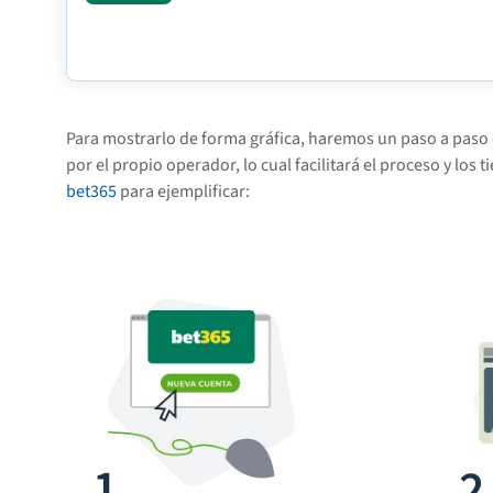
Para mostrarlo de forma gráfica, haremos un paso a paso
por el propio operador, lo cual facilitará el proceso y los
bet365
para ejemplificar:
1
2