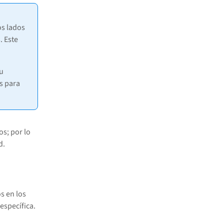
os lados
. Este
su
s para
os; por lo
d.
s en los
específica.