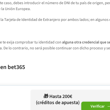
ste caso, debes introducir el número de DNI de tu país de origen, p
e la Unión Europea.
e la Tarjeta de Identidad de Extranjero por ambos lados; en algunos
e te exija comprobar tu identidad con
alguna otra credencial que s
. De lo contrario, no será posible continuar con dicho proceso y s
 en bet365
🎁 Hasta 200€
(créditos de apuesta)
Verificar