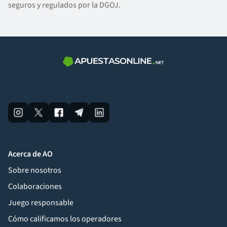
seguros y regulados por la DGOJ.
Acerca de AO
Sobre nosotros
Colaboraciones
Juego responsable
Cómo calificamos los operadores