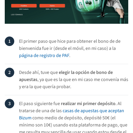
El primer paso que hice para obtener el bono de de
bienvenida fue ir (desde el móvil, en mi caso) a la
página de registro de PAF
.
Desde ahí, tuve que
elegir la opción de bono de
apuestas
, ya que es la que en mi caso me convenía más
y era la que quería probar.
El paso siguiente fue
realizar mi primer depósito
. Al
tratarse de una de las
casas de apuestas que aceptan
Bizum
como medio de depósito, depósité 50€ (el
mínimo son 10€) usando esta plataforma de pago, que
me resulta muy sencilla de usar cuando estoy desde el