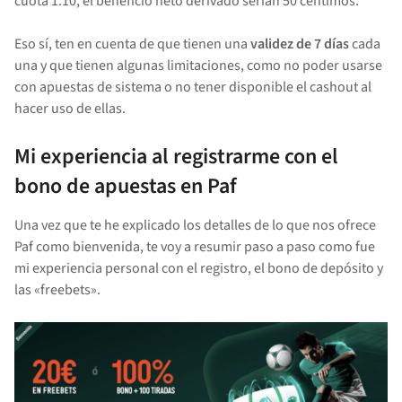
cuota 1.10, el beneficio neto derivado serían 50 céntimos.
Eso sí, ten en cuenta de que tienen una
validez de 7 días
cada
una y que tienen algunas limitaciones, como no poder usarse
con apuestas de sistema o no tener disponible el cashout al
hacer uso de ellas.
Mi experiencia al registrarme con el
bono de apuestas en Paf
Una vez que te he explicado los detalles de lo que nos ofrece
Paf como bienvenida, te voy a resumir paso a paso como fue
mi experiencia personal con el registro, el bono de depósito y
las «freebets».