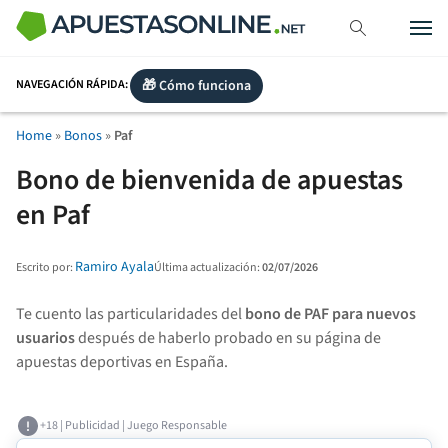
NAVEGACIÓN RÁPIDA:
🎁 Cómo funciona
Home
»
Bonos
»
Paf
Bono de bienvenida de apuestas
en Paf
Ramiro Ayala
Última actualización:
02/07/2026
Escrito por:
Te cuento las particularidades del
bono de PAF para nuevos
usuarios
después de haberlo probado en su página de
apuestas deportivas en España.
+18 | Publicidad | Juego Responsable