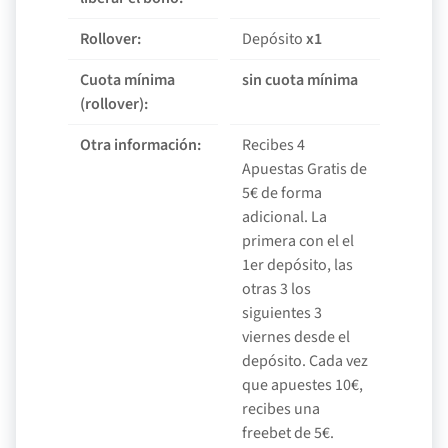
Rollover:
Depósito
x1
Cuota mínima
sin cuota mínima
(rollover):
Otra información:
Recibes 4
Apuestas Gratis de
5€ de forma
adicional. La
primera con el el
1er depósito, las
otras 3 los
siguientes 3
viernes desde el
depósito. Cada vez
que apuestes 10€,
recibes una
freebet de 5€.