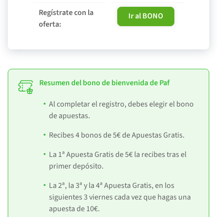
Regístrate con la
Ir al BONO
oferta:
Resumen del bono de bienvenida de Paf
Al completar el registro, debes elegir el bono
de apuestas.
Recibes 4 bonos de 5€ de Apuestas Gratis.
La 1ª Apuesta Gratis de 5€ la recibes tras el
primer depósito.
La 2ª, la 3ª y la 4ª Apuesta Gratis, en los
siguientes 3 viernes cada vez que hagas una
apuesta de 10€.