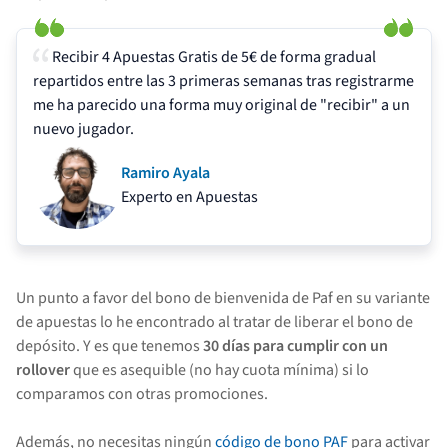
Recibir 4 Apuestas Gratis de 5€ de forma gradual
repartidos entre las 3 primeras semanas tras registrarme
me ha parecido una forma muy original de "recibir" a un
nuevo jugador.
Ramiro Ayala
Experto en Apuestas
Un punto a favor del bono de bienvenida de Paf en su variante
de apuestas lo he encontrado al tratar de liberar el bono de
depósito. Y es que tenemos
30 días para cumplir con un
rollover
que es asequible (no hay cuota mínima) si lo
comparamos con otras promociones.
Además, no necesitas ningún
código de bono PAF
para activar