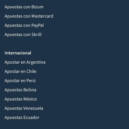
Apuestas con Bizum
Apuestas con Mastercard
Apuestas con PayPal
Apuestas con Skrill
Internacional
Apostar en Argentina
Apostar en Chile
Apostar en Perú
Apuestas Bolivia
Apuestas México
Apuestas Venezuela
Apuestas Ecuador