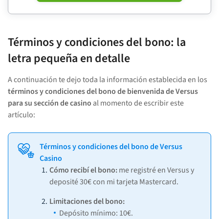
Términos y condiciones del bono: la
letra pequeña en detalle
A continuación te dejo toda la información establecida en los
términos y condiciones del bono de bienvenida de Versus
para su sección de casino
al momento de escribir este
artículo:
Términos y condiciones del bono de Versus
Casino
Cómo recibí el bono:
me registré en Versus y
deposité 30€ con mi tarjeta Mastercard.
Limitaciones del bono:
Depósito mínimo: 10€.