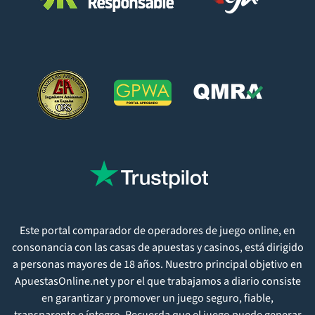
Este portal comparador de operadores de juego online, en
consonancia con las casas de apuestas y casinos, está dirigido
a personas mayores de 18 años. Nuestro principal objetivo en
ApuestasOnline.net y por el que trabajamos a diario consiste
en garantizar y promover un juego seguro, fiable,