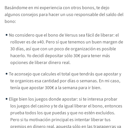
Basándome en mi experiencia con otros bonos, te dejo
algunos consejos para hacer un uso responsable del saldo del
bono:
No considero que el bono de Versus sea fácil de liberar: el
rollover es de x40. Pero sí que tenemos un buen margen de
30 días, así que con un poco de organización es posible
hacerlo. Yo decidí depositar sólo 30€ para tener más
opciones de liberar dinero real.
Te aconsejo que calcules el total que tendrás que apostar y
te organices esa cantidad por días o semanas. En mi caso,
tenía que apostar 300€ a la semana para ir bien.
Elige bien los juegos donde apostar: si te interesa probar
los juegos del casino y te da igual liberar el bono, entonces
prueba todos los que puedas y que no estén excluidos.
Pero si tu motivación principal es intentar liberar tus
premios en dinero real, apuesta sólo en las tragaperras ya