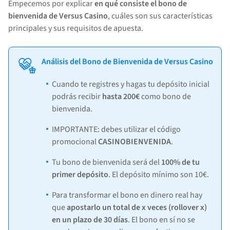
Empecemos por explicar
en qué consiste el bono de
bienvenida de Versus Casino
, cuáles son sus características
principales y sus requisitos de apuesta.
Análisis del Bono de Bienvenida de Versus Casino
Cuando te registres y hagas tu depósito inicial
podrás recibir
hasta 200€
como bono de
bienvenida.
IMPORTANTE: debes utilizar el código
promocional
CASINOBIENVENIDA
.
Tu bono de bienvenida será del
100% de tu
primer depósito
. El depósito mínimo son 10€.
Para transformar el bono en dinero real hay
que
apostarlo un total de x veces (rollover x)
en un plazo de 30 días
. El bono en sí no se