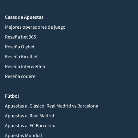
Casas de Apuestas
Mejores operadores de juego
Reseña bet 365
Reseña Olybet
Reseña Kirolbet
Reseña Interwetten
Reseña codere
Fútbol
Apuestas al Clásico: Real Madrid vs Barcelona
Apuestas al Real Madrid
Apuestas al FC Barcelona
Apuestas Mundial