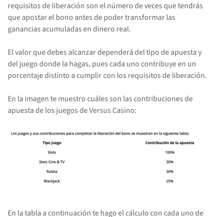
requisitos de liberación son el número de veces que tendrás
que apostar el bono antes de poder transformar las
ganancias acumuladas en dinero real.
El valor que debes alcanzar dependerá del tipo de apuesta y
del juego donde la hagas, pues cada uno contribuye en un
porcentaje distinto a cumplir con los requisitos de liberación.
En la imagen te muestro cuáles son las contribuciones de
apuesta de los juegos de Versus Casino:
En la tabla a continuación te hago el cálculo con cada uno de