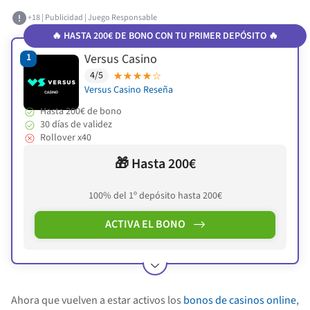
+18 | Publicidad | Juego Responsable
🔥 HASTA 200€ DE BONO CON TU PRIMER DEPÓSITO 🔥
1
Versus Casino
4/5
Versus Casino Reseña
Hasta 200€ de bono
30 días de validez
Rollover x40
🎁 Hasta 200€
100% del 1º depósito hasta 200€
ACTIVA EL BONO
Ahora que vuelven a estar activos los
bonos de casinos online
,