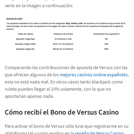
verlo en la imagen a continuación:
Comparando las contribuciones de apuesta de Versus con las
que ofrecen algunos de los
mejores casinos online españoles
,
esta no está nada mal. En otros casos tanto blackjack como
ruleta pueden llegar al 10% solamente, con lo que no
aportarían apenas nada.
Cómo recibí el Bono de Versus Casino
Para activar el bono de Versus sólo tuve que registrarme en su
plataforma tal y como explico en la
reseña de Versus Casino
,