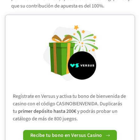
que su contribución de apuesta es del 100%.
Regístrate en Versus y activa tu bono de bienvenida de
casino con el código CASINOBIENVENIDA. Duplicarás
tu
primer depósito hasta 200€
y podrás probar un
catálogo de más de 800 juegos.
Recibe tu bono en Versus Casino