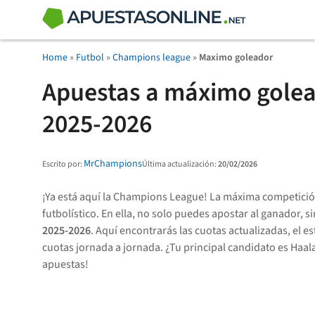
Home
»
Futbol
»
Champions league
»
Maximo goleador
Apuestas a máximo golea
2025-2026
MrChampions
Última actualización:
20/02/2026
Escrito por:
¡Ya está aquí la Champions League! La máxima competició
futbolístico. En ella, no solo puedes apostar al ganador, 
2025-2026
. Aquí encontrarás las cuotas actualizadas, el e
cuotas jornada a jornada. ¿Tu principal candidato es Haala
apuestas!