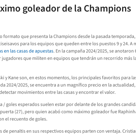
máximo goleador de la Champions
vo formato que presenta la Champions desde la pasada temporada,
eciseisavos para los equipos que queden entre los puestos 9 y 24. A
s en las casas de apuestas
. En la campaña 2024/2025, se anotaron 
por jugadores que militen en equipos que tendrán un recorrido más l
 y Kane son, en estos momentos, los principales favoritos para la
a 2024/2025, se encuentra a un magnífico precio en la actualidad
tectar movimientos entre las casas y encontrar el valor.
rta / goles esperados suelen estar por delante de los grandes candid
a puerta (27), pero quien acabó como máximo goleador fue Raphinh
on el recuento de goles.
es de penaltis en sus respectivos equipos parten con ventaja. Crist