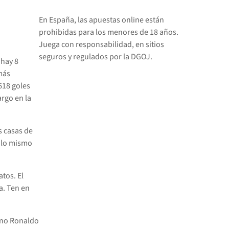
En España, las apuestas online están
prohibidas para los menores de 18 años.
Juega con responsabilidad, en sitios
seguros y regulados por la DGOJ.
 hay 8
 más
618 goles
argo en la
s casas de
, lo mismo
atos. El
a. Ten en
iano Ronaldo