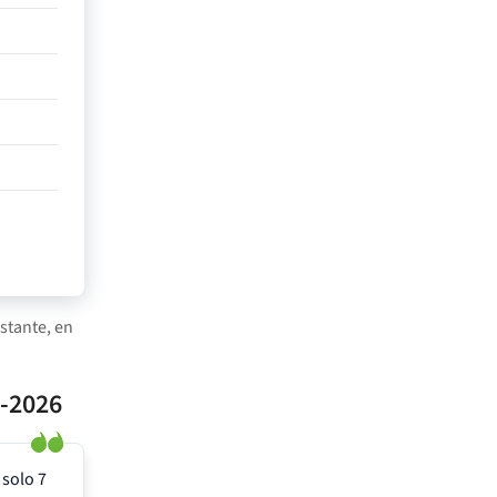
stante, en
5-2026
 solo 7