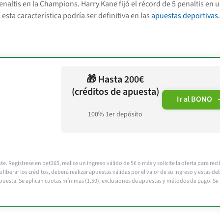
naltis en la Champions. Harry Kane fijó el récord de 5 penaltis en
esta característica podría ser definitiva en las
apuestas deportivas
.
🎁 Hasta 200€
(créditos de apuesta)
Ir al BONO
100% 1er depósito
. Regístrese en bet365, realice un ingreso válido de 5€ o más y solicite la oferta para reci
iberar los créditos, deberá realizar apuestas válidas por el valor de su ingreso y estas de
puesta. Se aplican cuotas mínimas (1.50), exclusiones de apuestas y métodos de pago. Se