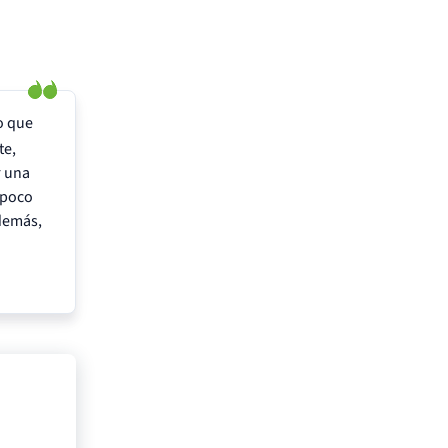
o que
te,
r una
 poco
Además,