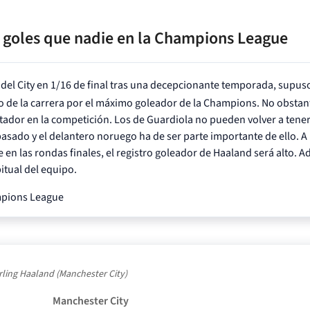
s goles que nadie en la Champions League
del City en 1/16 de final tras una decepcionante temporada, supus
 de la carrera por el máximo goleador de la Champions. No obstan
ador en la competición. Los de Guardiola no pueden volver a tene
asado y el delantero noruego ha de ser parte importante de ello. A
e en las rondas finales, el registro goleador de Haaland será alto. 
itual del equipo.
mpions League
rling Haaland (Manchester City)
Manchester City