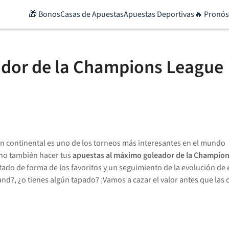
🎁 Bonos
Casas de Apuestas
Apuestas Deportivas
🔥 Pronós
dor de la Champions League
n continental es uno de los torneos más interesantes en el mundo
sino también hacer tus
apuestas al máximo goleador de la Champio
stado de forma de los favoritos y un seguimiento de la evolución de 
nd?, ¿o tienes algún tapado? ¡Vamos a cazar el valor antes que las 