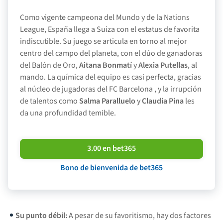
Como vigente campeona del Mundo y de la Nations
League, España llega a Suiza con el estatus de favorita
indiscutible
.
Su juego se articula en torno al mejor
centro del campo del planeta, con el dúo de ganadoras
del Balón de Oro,
Aitana Bonmatí
y
Alexia Putellas
, al
mando
.
La química del equipo es casi perfecta, gracias
al núcleo de jugadoras del FC Barcelona
, y la irrupción
de talentos como
Salma Paralluelo
y
Claudia Pina
les
da una profundidad temible.
3.00 en bet365
Bono de bienvenida de bet365
Su punto débil:
A pesar de su favoritismo, hay dos factores