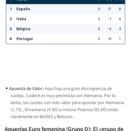
Apuesta de Valor:
Aquí hay una gran discrepancia de
cuotas. Codere es muy pesimista con Alemania. Por lo
tanto, las cuotas con más valor para apostar por Alemania
(1.73) , Dinamarca (4.50) o incluso Polonia (81.00) están
claramente en Bet365 y Betsson.
Apuestas Euro femenina (
Grupo
D): El «grupo de