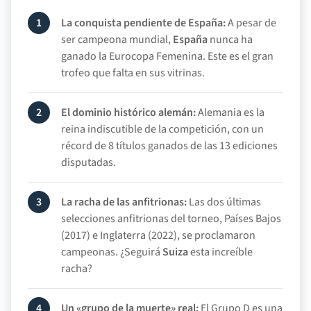
La conquista pendiente de España:
A pesar de
ser campeona mundial,
España
nunca ha
ganado la Eurocopa Femenina. Este es el gran
trofeo que falta en sus vitrinas.
El dominio histórico alemán:
Alemania es la
reina indiscutible de la competición, con un
récord de 8 títulos ganados de las 13 ediciones
disputadas.
La racha de las anfitrionas:
Las dos últimas
selecciones anfitrionas del torneo, Países Bajos
(2017) e Inglaterra (2022), se proclamaron
campeonas. ¿Seguirá
Suiza
esta increíble
racha?
Un «grupo de la muerte» real:
El Grupo D es una