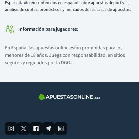
Especializado en contenidos en español sobre apuestas deportivas,
análisis de cuotas, pronósticos y mercados de las casas de apuestas.
Información para jugadores:
En España, las apuestas online están prohibidas para los
menores de 18 años. Juega con responsabilidad, en sitios
seguros y regulados por la DGOJ.