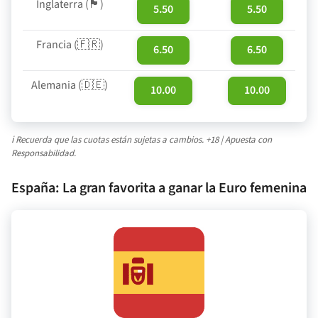
Inglaterra (🏴󠁧󠁢󠁥󠁮󠁧󠁿)
5.50
5.50
Francia (🇫🇷)
6.50
6.50
Alemania (🇩🇪)
10.00
10.00
ℹ️ Recuerda que las cuotas están sujetas a cambios. +18 | Apuesta con
Responsabilidad.
España: La gran
favorita a ganar la Euro femenina