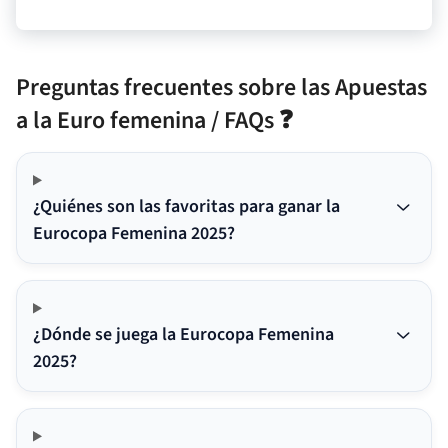
Preguntas frecuentes sobre las Apuestas
a la Euro femenina / FAQs ❓
¿Quiénes son las favoritas para ganar la
Eurocopa Femenina 2025?
¿Dónde se juega la Eurocopa Femenina
2025?