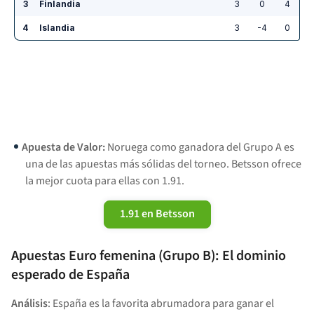
Apuesta de Valor:
Noruega como ganadora del Grupo A es
una de las apuestas más sólidas del torneo. Betsson ofrece
la mejor cuota para ellas con 1.91.
1.91 en Betsson
Apuestas Euro femenina (
Grupo
B): El dominio
esperado de España
Análisis
: España es la favorita abrumadora para ganar el