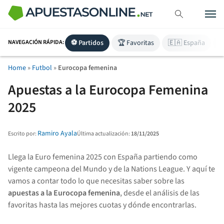
NAVEGACIÓN RÁPIDA:
⚽️ Partidos
🏆 Favoritas
🇪🇦 España

Home
»
Futbol
»
Eurocopa femenina
Apuestas a la Eurocopa Femenina
2025
Ramiro Ayala
Última actualización:
18/11/2025
Escrito por:
Llega la Euro femenina 2025 con España partiendo como
vigente campeona del Mundo y de la Nations League. Y aquí te
vamos a contar todo lo que necesitas saber sobre las
apuestas a la Eurocopa femenina
, desde el análisis de las
favoritas hasta las mejores cuotas y dónde encontrarlas.