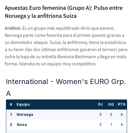
Apuestas Euro femenina (
Grupo A
): Pulso entre
Noruega y la anfitriona Suiza
Análisis
: Es un grupo más equilibrado de lo que parece.
Noruega parte como favorita para el primer puesto gracias a
su demoledor ataque. Suiza, la anfitriona, tiene la estadística
a su favor (las dos últimas anfitrionas ganaron el torneo) pero
sufre la baja de su estrella Ramona Bachmann y llega en mala
forma. Islandia es un equipo muy competitivo.