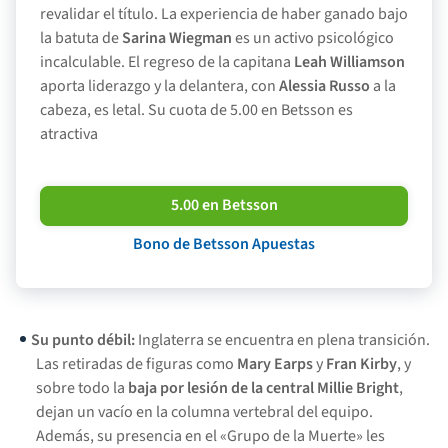
revalidar el título
.
La experiencia de haber ganado bajo
la batuta de
Sarina Wiegman
es un activo psicológico
incalculable
.
El regreso de la capitana
Leah Williamson
aporta liderazgo y la delantera, con
Alessia Russo
a la
cabeza
, es letal.
Su cuota de 5.00 en Betsson es
atractiva
5.00 en Betsson
Bono de Betsson Apuestas
Su punto débil:
Inglaterra se encuentra en plena transición.
Las retiradas de figuras como
Mary Earps
y
Fran Kirby
, y
sobre todo la
baja por lesión de la central Millie Bright
,
dejan un vacío en la columna vertebral del equipo.
Además, su presencia en el «Grupo de la Muerte» les