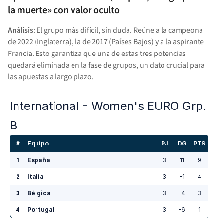
la muerte» con valor oculto
Análisis
: El grupo más difícil, sin duda. Reúne a la campeona
de 2022 (Inglaterra), la de 2017 (Países Bajos) y a la aspirante
Francia. Esto garantiza que una de estas tres potencias
quedará eliminada en la fase de grupos, un dato crucial para
las apuestas a largo plazo.