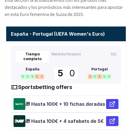
Esta sección la actualizaremos con los partidos más
destacados y los pronósticos más interesantes para apostar
en esta Euro femenina de Suiza de 2025.