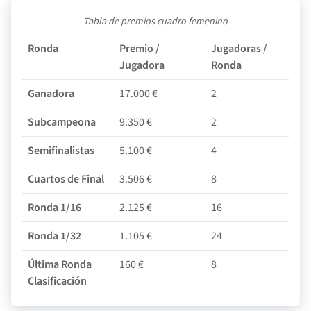
Tabla de premios cuadro femenino
Ronda
Premio /
Jugadoras /
P
Jugadora
Ronda
R
Ganadora
17.000 €
2
3
Subcampeona
9.350 €
2
1
Semifinalistas
5.100 €
4
2
Cuartos de Final
3.506 €
8
2
Ronda 1/16
2.125 €
16
3
Ronda 1/32
1.105 €
24
2
Última Ronda
160 €
8
2
Clasificación