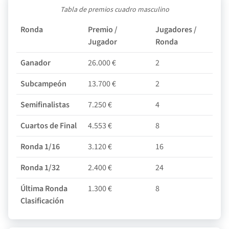
Tabla de premios cuadro masculino
Ronda
Premio /
Jugadores /
P
Jugador
Ronda
R
Ganador
26.000 €
2
5
Subcampeón
13.700 €
2
2
Semifinalistas
7.250 €
4
2
Cuartos de Final
4.553 €
8
3
Ronda 1/16
3.120 €
16
4
Ronda 1/32
2.400 €
24
5
Última Ronda
1.300 €
8
1
Clasificación