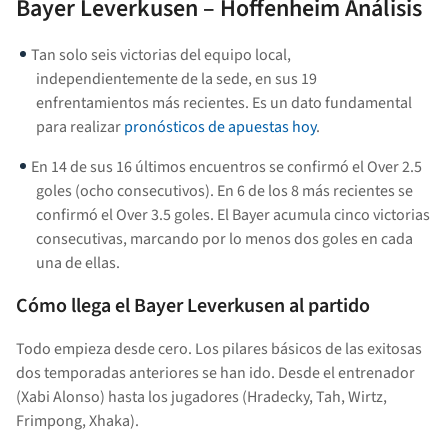
Bayer Leverkusen – Hoffenheim Análisis
Tan solo seis victorias del equipo local,
independientemente de la sede, en sus 19
enfrentamientos más recientes. Es un dato fundamental
para realizar
pronósticos de apuestas hoy
.
En 14 de sus 16 últimos encuentros se confirmó el Over 2.5
goles (ocho consecutivos). En 6 de los 8 más recientes se
confirmó el Over 3.5 goles. El Bayer acumula cinco victorias
consecutivas, marcando por lo menos dos goles en cada
una de ellas.
Cómo llega el Bayer Leverkusen al partido
Todo empieza desde cero. Los pilares básicos de las exitosas
dos temporadas anteriores se han ido. Desde el entrenador
(Xabi Alonso) hasta los jugadores (Hradecky, Tah, Wirtz,
Frimpong, Xhaka).