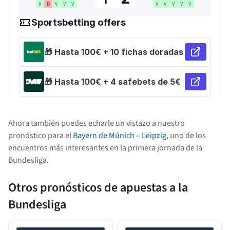
Ahora también puedes echarle un vistazo a nuestro
pronóstico para el
Bayern de Múnich – Leipzig
, uno de los
encuentros más interesantes en la primera jornada de la
Bundesliga.
Otros pronósticos de apuestas a la
Bundesliga