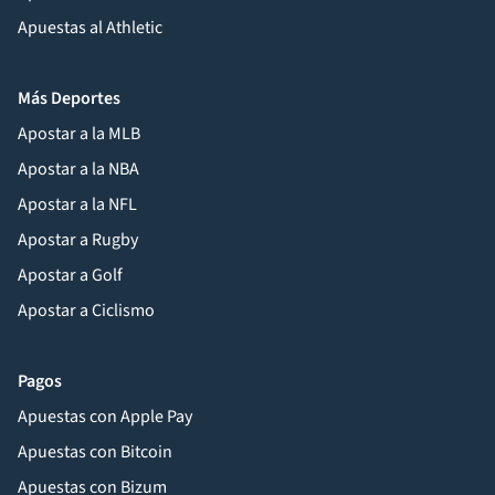
Apuestas al Athletic
Más Deportes
Apostar a la MLB
Apostar a la NBA
Apostar a la NFL
Apostar a Rugby
Apostar a Golf
Apostar a Ciclismo
Pagos
Apuestas con Apple Pay
Apuestas con Bitcoin
Apuestas con Bizum