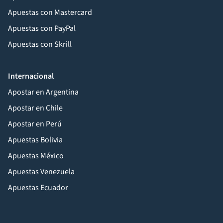
Apuestas con Mastercard
Apuestas con PayPal
Apuestas con Skrill
Internacional
Apostar en Argentina
Apostar en Chile
Apostar en Perú
Apuestas Bolivia
Apuestas México
Apuestas Venezuela
Apuestas Ecuador