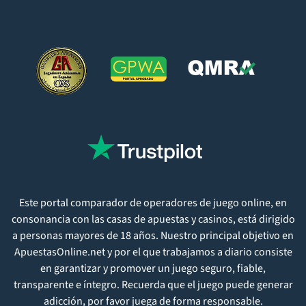
Este portal comparador de operadores de juego online, en
consonancia con las casas de apuestas y casinos, está dirigido
a personas mayores de 18 años. Nuestro principal objetivo en
ApuestasOnline.net y por el que trabajamos a diario consiste
en garantizar y promover un juego seguro, fiable,
transparente e íntegro. Recuerda que el juego puede generar
adicción, por favor juega de forma responsable.