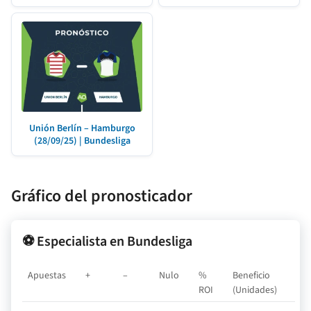
Unión Berlín – Hamburgo
(28/09/25) | Bundesliga
Gráfico del pronosticador
⚽ Especialista en Bundesliga
Apuestas
+
–
Nulo
%
Beneficio
ROI
(Unidades)