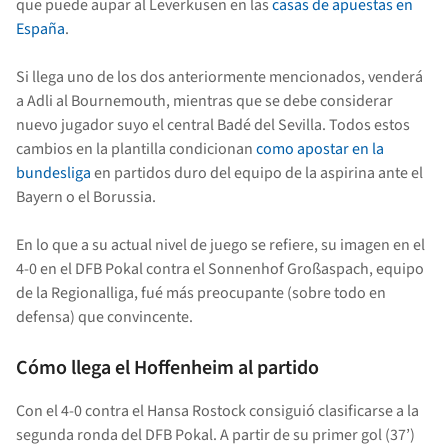
que puede aupar al Leverkusen en las
casas de apuestas en
España
.
Si llega uno de los dos anteriormente mencionados, venderá
a Adli al Bournemouth, mientras que se debe considerar
nuevo jugador suyo el central Badé del Sevilla. Todos estos
cambios en la plantilla condicionan
como apostar en la
bundesliga
en partidos duro del equipo de la aspirina ante el
Bayern o el Borussia.
En lo que a su actual nivel de juego se refiere, su imagen en el
4-0 en el DFB Pokal contra el Sonnenhof Großaspach, equipo
de la Regionalliga, fué más preocupante (sobre todo en
defensa) que convincente.
Cómo llega el Hoffenheim al partido
Con el 4-0 contra el Hansa Rostock consiguió clasificarse a la
segunda ronda del DFB Pokal. A partir de su primer gol (37’)