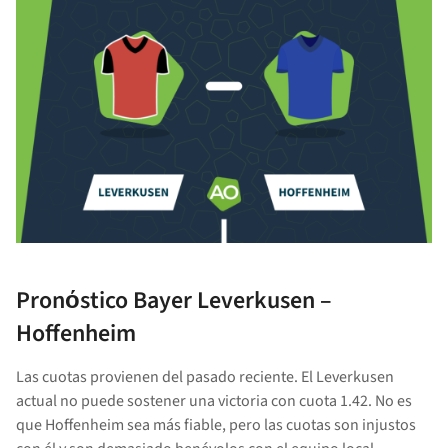
Pronόstico Bayer Leverkusen –
Hoffenheim
Las cuotas provienen del pasado reciente. El Leverkusen
actual no puede sostener una victoria con cuota 1.42. No es
que Hoffenheim sea más fiable, pero las cuotas son injustos