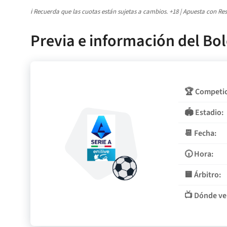
ℹ️ Recuerda que las cuotas están sujetas a cambios. +18 | Apuesta con Re
Previa e información del Bol
🏆 Competic
🏟️ Estadio:
📆 Fecha:
🕡 Hora:
🟨 Árbitro:
📺 Dónde ver