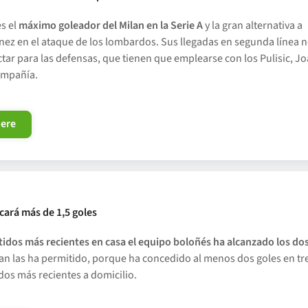
s el
máximo goleador del Milan en la Serie A
y la gran alternativa a
ez en el ataque de los lombardos. Sus llegadas en segunda línea 
ctar para las defensas, que tienen que emplearse con los Pulisic, J
compañía.
dere
cará más de 1,5 goles
rtidos más recientes en casa el equipo boloñés ha alcanzado los do
ilan las ha permitido, porque ha concedido al menos dos goles en tr
dos más recientes a domicilio.