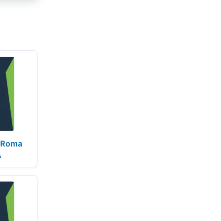
– Roma
A