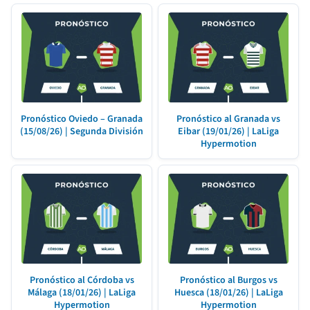
Pronóstico Oviedo – Granada
Pronóstico al Granada vs
(15/08/26) | Segunda División
Eibar (19/01/26) | LaLiga
Hypermotion
Pronóstico al Córdoba vs
Pronóstico al Burgos vs
Málaga (18/01/26) | LaLiga
Huesca (18/01/26) | LaLiga
Hypermotion
Hypermotion