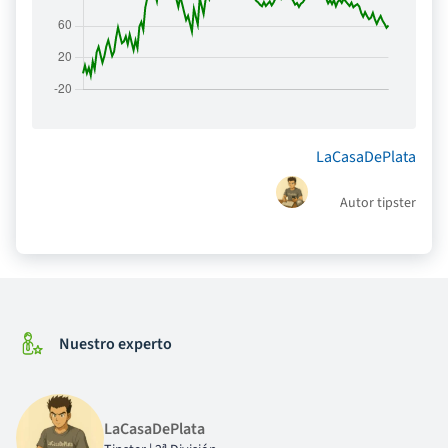
LaCasaDePlata
Autor tipster
Nuestro experto
LaCasaDePlata