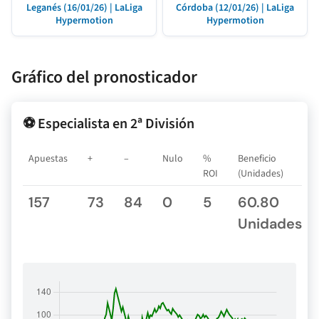
Leganés (16/01/26) | LaLiga
Córdoba (12/01/26) | LaLiga
Hypermotion
Hypermotion
Gráfico del pronosticador
⚽ Especialista en 2ª División
Apuestas
+
–
Nulo
%
Beneficio
ROI
(Unidades)
157
73
84
0
5
60.80
Unidades