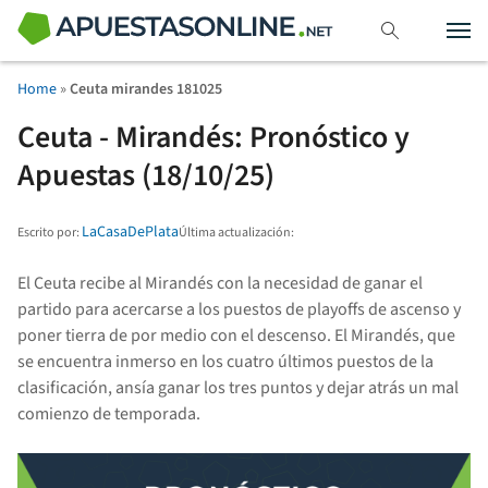
Home
»
Ceuta mirandes 181025
Ceuta - Mirandés: Pronóstico y
Apuestas (18/10/25)
LaCasaDePlata
Última actualización:
Escrito por:
El Ceuta recibe al Mirandés con la necesidad de ganar el
partido para acercarse a los puestos de playoffs de ascenso y
poner tierra de por medio con el descenso. El Mirandés, que
se encuentra inmerso en los cuatro últimos puestos de la
clasificación, ansía ganar los tres puntos y dejar atrás un mal
comienzo de temporada.