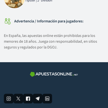
Tipster | 2ª División
Advertencia / Información para jugadores:
En España, las apuestas online están prohibidas para los
menores de 18 años. Juega con responsabilidad, en sitios
seguros y regulados por la DGOJ.