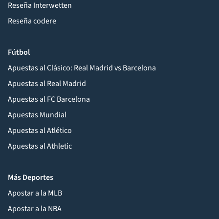
Reseña Interwetten
Reseña codere
Fútbol
Apuestas al Clásico: Real Madrid vs Barcelona
Apuestas al Real Madrid
Apuestas al FC Barcelona
Apuestas Mundial
Apuestas al Atlético
Apuestas al Athletic
Más Deportes
Apostar a la MLB
Apostar a la NBA