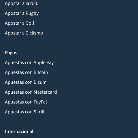
Apostar a la NFL
Apostar a Rugby
Apostar a Golf
Apostar a Ciclismo
Pagos
Apuestas con Apple Pay
Apuestas con Bitcoin
Apuestas con Bizum
Apuestas con Mastercard
Apuestas con PayPal
Apuestas con Skrill
Internacional