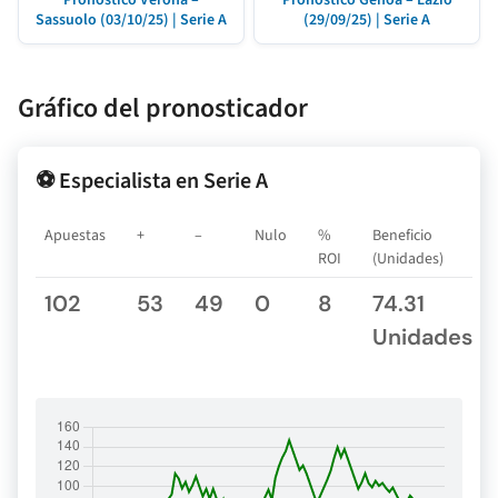
Pronóstico Verona –
Pronóstico Genoa – Lazio
Sassuolo (03/10/25) | Serie A
(29/09/25) | Serie A
Gráfico del pronosticador
⚽ Especialista en Serie A
Apuestas
+
–
Nulo
%
Beneficio
ROI
(Unidades)
102
53
49
0
8
74.31
Unidades