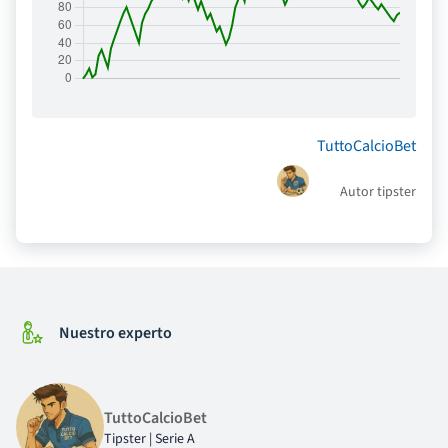
TuttoCalcioBet
Autor tipster
Nuestro experto
TuttoCalcioBet
Tipster | Serie A