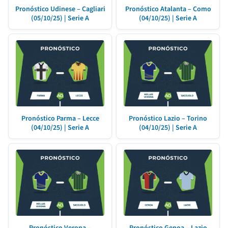
Pronóstico Udinese – Cagliari
Pronóstico Atalanta – Como
(05/10/25) | Serie A
(04/10/25) | Serie A
Pronóstico Parma – Lecce
Pronóstico Lazio – Torino
(04/10/25) | Serie A
(04/10/25) | Serie A