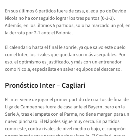
En sus últimos 6 partidos fuera de casa, el equipo de Davide
Nicola no ha conseguido lograr los tres puntos (0-3-3).
Además, en los últimos 5 partidos, solo ha marcado un gol, en
la derrota por 2-1 ante el Bolonia.
El calendario hasta el final le sonríe, ya que salvo este duelo
con el Inter, los rivales que quedan son más asequibles. Por
eso, el optimismo es justificado, y más con un entrenador
como Nicola, especialista en salvar equipos del descenso.
Pronóstico Inter – Cagliari
El Inter viene de jugar el primer partido de cuartos de final de
Liga de Campeones fuera de casa ante el Bayern, pero en la
Serie A, tras el empate con el Parma, no tiene margen para un
nuevo pinchazo. El Nápoles sigue muy cerca. En partidos
como este, contra rivales de nivel medio o bajo, el campeón