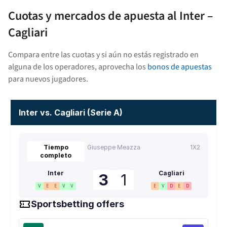
Cuotas y mercados de apuesta al Inter –
Cagliari
Compara entre las cuotas y si aún no estás registrado en
alguna de los operadores, aprovecha los
bonos de apuestas
para nuevos jugadores.