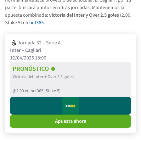
normalmente saca provecho de su localía. El Cagliari, por su
parte, buscará puntos en otras jornadas. Mantenemos la
apuesta combinada:
victoria del Inter y Over 2.5 goles
(2.00,
Stake 5) en
bet365
.
Jornada 32 – Serie A
Inter – Cagliari
12/04/2025 18:00
PRONÓSTICO
Victoria del Inter + Over 2.5 goles
@2.00 en bet365 (Stake 5)
Apuesta ahora