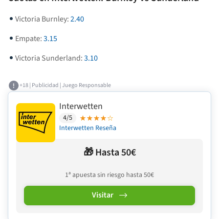
Victoria Burnley:
2.40
Empate:
3.15
Victoria Sunderland:
3.10
+18 | Publicidad | Juego Responsable
Interwetten
4/5
Interwetten Reseña
🎁 Hasta 50€
1ª apuesta sin riesgo hasta 50€
Visitar