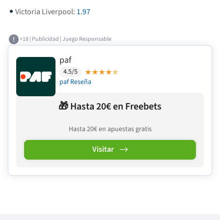
Victoria Liverpool:
1.97
+18 | Publicidad | Juego Responsable
paf
4.5/5
paf Reseña
🎁 Hasta 20€ en Freebets
Hasta 20€ en apuestas gratis
Visitar