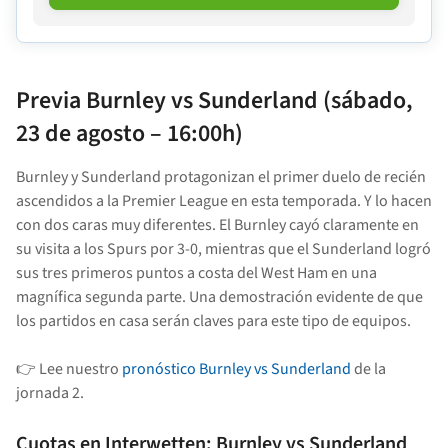
Previa Burnley vs Sunderland (sábado,
23 de agosto – 16:00h)
Burnley y Sunderland protagonizan el primer duelo de recién
ascendidos a la Premier League en esta temporada. Y lo hacen
con dos caras muy diferentes. El Burnley cayó claramente en
su visita a los Spurs por 3-0, mientras que el Sunderland logró
sus tres primeros puntos a costa del West Ham en una
magnífica segunda parte. Una demostración evidente de que
los partidos en casa serán claves para este tipo de equipos.
👉 Lee nuestro
pronóstico Burnley vs Sunderland
de la
jornada 2.
Cuotas en Interwetten: Burnley vs Sunderland