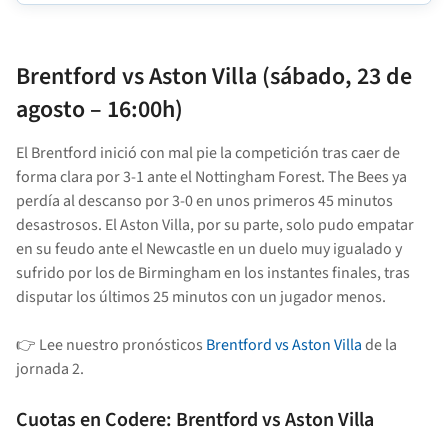
Brentford vs Aston Villa (sábado, 23 de
agosto – 16:00h)
El Brentford inició con mal pie la competición tras caer de
forma clara por 3-1 ante el Nottingham Forest. The Bees ya
perdía al descanso por 3-0 en unos primeros 45 minutos
desastrosos. El Aston Villa, por su parte, solo pudo empatar
en su feudo ante el Newcastle en un duelo muy igualado y
sufrido por los de Birmingham en los instantes finales, tras
disputar los últimos 25 minutos con un jugador menos.
👉 Lee nuestro pronósticos
Brentford vs Aston Villa
de la
jornada 2.
Cuotas en Codere: Brentford vs Aston Villa