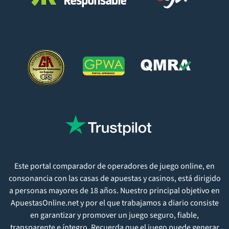
Este portal comparador de operadores de juego online, en
consonancia con las casas de apuestas y casinos, está dirigido
a personas mayores de 18 años. Nuestro principal objetivo en
ApuestasOnline.net y por el que trabajamos a diario consiste
en garantizar y promover un juego seguro, fiable,
transparente e íntegro. Recuerda que el juego puede generar