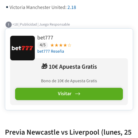
Victoria Manchester United:
2.18
+18 | Publicidad | Juego Responsable
bet777
4/5
bet777 Reseña
🎁 10€ Apuesta Gratis
Bono de 10€ de Apuesta Gratis
Visitar
Previa Newcastle vs Liverpool (lunes, 25