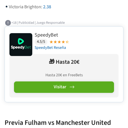
Victoria Brighton:
2.38
+18 | Publicidad | Juego Responsable
SpeedyBet
4.5/5
SpeedyBet Reseña
🎁 Hasta 20€
Hasta 20€ en FreeBets
Visitar
Previa Fulham vs Manchester United