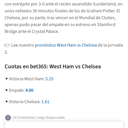
con estrépito por 3-0 ante el recién ascendido Sunderland, en
unos nefastos 30 minutos finales de los de Graham Potter. El
Chelsea, por su parte, tras vencer en el Mundial de Clubes,
apenas pudo pasar del empate en su estreno en Stamford
Bridge ante el Crystal Palace.
👉 Lee nuestro
pronóstico West Ham vs Chelsea
de la jornada
2.
Cuotas en bet365: West Ham vs Chelsea
Victoria West Ham:
5.25
Empate:
4.00
Victoria Chelsea:
1.61
+18 | Publicidad | Juego Responsable