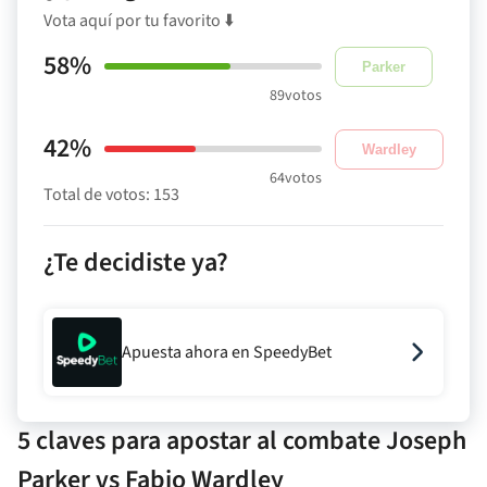
Vota aquí por tu favorito ⬇️
58%
Parker
89
votos
42%
Wardley
64
votos
Total de votos:
153
¿Te decidiste ya?
Apuesta ahora en SpeedyBet
5 claves para apostar al combate Joseph
Parker vs Fabio Wardley