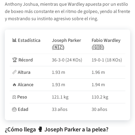
Anthony Joshua, mientras que Wardley apuesta por un estilo
de boxeo más constante en el ritmo de golpeo, yendo al frente
y mostrando su instinto agresivo sobre el ring.
📊
Estadística
Joseph Parker
Fabio Wardley
(🇳🇿)
(🇬🇧)
🏆
Récord
36-3-0 (24 KOs)
19-0-1 (18 KOs)
📏
Altura
1.93 m
1.96 m
🔥
Alcance
1.93 m
1.94 m
⚖
Peso
121.1 kg
110.2 kg
🎂
Edad
33 años
30 años
¿Cómo llega 🥊 Joseph Parker a la pelea?