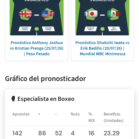
Pronóstico Anthony Joshua
Pronóstico Shokichi Iwata vs
vs Kristian Prenga (25/07/26)
Erik Badillo (20/07/26) |
| Peso Pesado
Mundial WBC Minimosca
Gráfico del pronosticador
🥊 Especialista en Boxeo
Apuestas
+
–
Nulo
%
Beneficio
ROI
(Unidades)
142
86
52
4
16
23.29