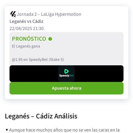
Jornada 2 – LaLiga Hypermotion
Leganés vs Cádiz
22/08/2025 21:30
PRONÓSTICO
El Leganés gana
@1.95 en SpeedyBet (Stake 5)
Apuesta ahora
Leganés – Cádiz Análisis
Aunque hace muchos años que no se ven las caras en la