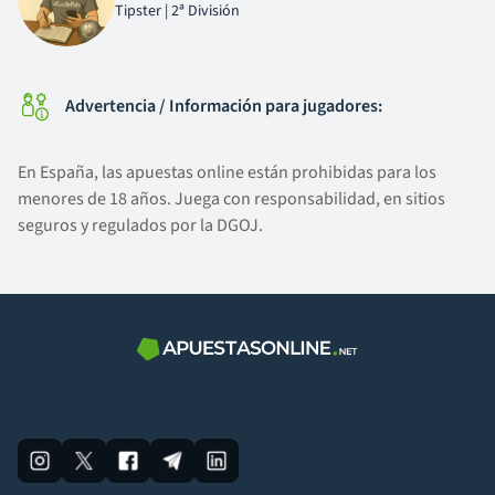
Tipster | 2ª División
Advertencia / Información para jugadores:
En España, las apuestas online están prohibidas para los
menores de 18 años. Juega con responsabilidad, en sitios
seguros y regulados por la DGOJ.