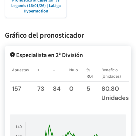
Pronóstico al Castellón vs
Leganés (16/01/26) | LaLiga
Hypermotion
Gráfico del pronosticador
⚽ Especialista en 2ª División
Apuestas
+
–
Nulo
%
Beneficio
ROI
(Unidades)
157
73
84
0
5
60.80
Unidades