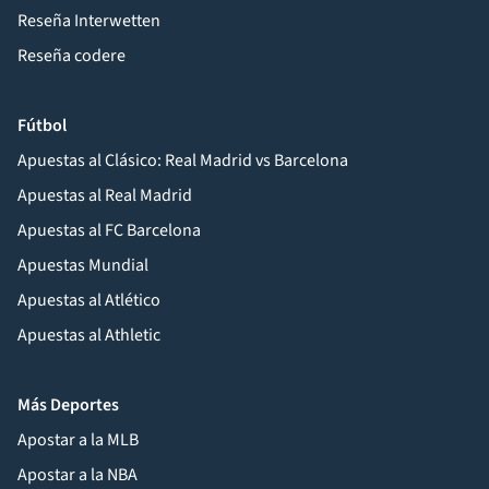
Reseña Interwetten
Reseña codere
Fútbol
Apuestas al Clásico: Real Madrid vs Barcelona
Apuestas al Real Madrid
Apuestas al FC Barcelona
Apuestas Mundial
Apuestas al Atlético
Apuestas al Athletic
Más Deportes
Apostar a la MLB
Apostar a la NBA