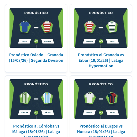
Pronóstico Oviedo – Granada
Pronóstico al Granada vs
(15/08/26) | Segunda División
Eibar (19/01/26) | LaLiga
Hypermotion
Pronóstico al Córdoba vs
Pronóstico al Burgos vs
Málaga (18/01/26) | LaLiga
Huesca (18/01/26) | LaLiga