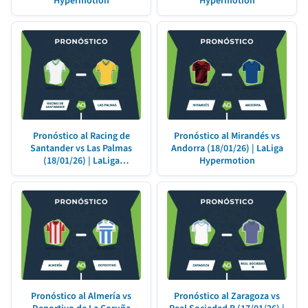
Hypermotion
Hypermotion
Pronóstico al Racing de
Pronóstico al Mirandés vs
Santander vs Las Palmas
Andorra (18/01/26) | LaLiga
(18/01/26) | LaLiga
Hypermotion
Hypermotion
Pronóstico al Almería vs
Pronóstico al Zaragoza vs