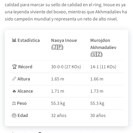
calidad para marcar su sello de calidad en el ring. Inoue es ya
una leyenda viviente del boxeo, mientras que Akhmadaliev ha
sido campeón mundial y representa un reto de alto nivel.
📊
Estadística
Naoya Inoue
Murojdon
(🇯🇵)
Akhmadaliev
(🇺🇿)
🏆
Récord
30-0-0 (27 KOs)
14-1 (11 KOs)
📏
Altura
1.65 m
1.66 m
🔥
Alcance
1.71 m
1.73 m
⚖
Peso
55.3 kg
55.3 kg
🎂
Edad
32 años
30 años