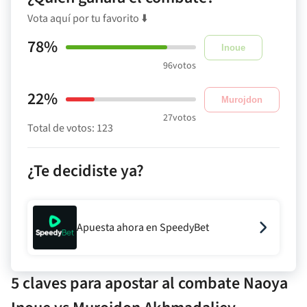
Vota aquí por tu favorito ⬇️
78%
Inoue
96
votos
22%
Murojdon
27
votos
Total de votos:
123
¿Te decidiste ya?
Apuesta ahora en SpeedyBet
5 claves para apostar al combate Naoya