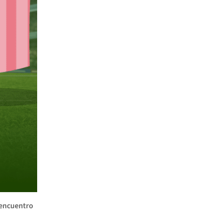
encuentro