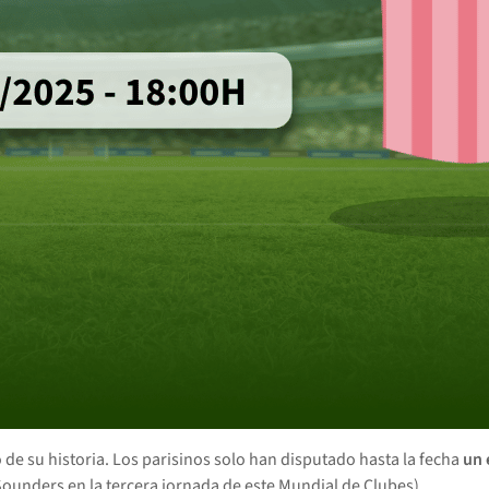
 de su historia. Los parisinos solo han disputado hasta la fecha
un 
 Sounders en la tercera jornada de este Mundial de Clubes).