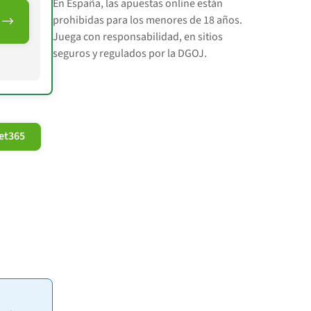
En España, las apuestas online están
prohibidas para los menores de 18 años.
Juega con responsabilidad, en sitios
seguros y regulados por la DGOJ.
et365