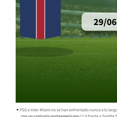
PSG e Inter Miami no se han enfrentado nunca a lo largo
con un conjunto norteamericano
(2-0 frente a Seattle