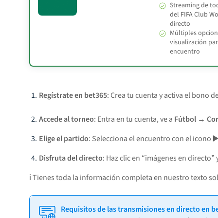
Streaming de tod
del FIFA Club W
directo
Múltiples opcion
visualización pa
encuentro
Regístrate en bet365
: Crea tu cuenta y activa el bono 
Accede al torneo
: Entra en tu cuenta, ve a
Fútbol → Com
Elige el partido
: Selecciona el encuentro con el icono ▶
Disfruta del directo
: Haz clic en “imágenes en directo” 
ℹ️ Tienes toda la información completa en nuestro texto s
Requisitos de las transmisiones en directo en b