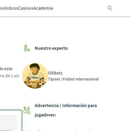
onósticos
Casinos
Academia
Nuestro experto
de este
OliBets
tro de Luis
Tipster | Fútbol Internacional
Advertencia / Información para
jugadores: