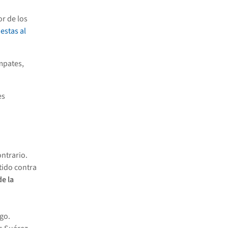
or de los
estas al
empates,
es
ontrario.
tido contra
e la
go.