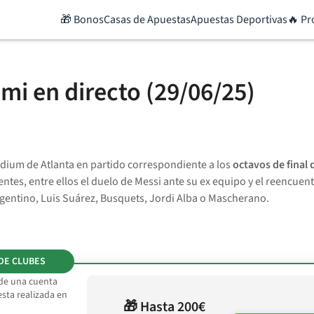
🎁 Bonos
Casas de Apuestas
Apuestas Deportivas
🔥 Pr
mi en directo (29/06/25)
adium de Atlanta en partido correspondiente a los
octavos de final 
entes, entre ellos el duelo de Messi ante su ex equipo y el reencuen
gentino, Luis Suárez, Busquets, Jordi Alba o Mascherano.
 DE CLUBES
de una cuenta
sta realizada en
🎁 Hasta 200€