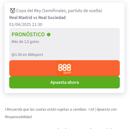
Copa del Rey (Semifinales, partido de vuelta)
Real Madrid vs Real Sociedad
01/04/2025 21:30
PRONÓSTICO
Más de 2,5 goles
@1.50 en 888sport
Apuesta ahora
ℹ️ Recuerda que las cuotas están sujetas a cambios. +18 | Apuesta con
Responsabilidad.