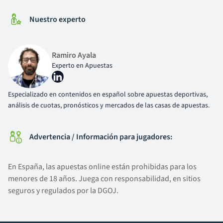
Nuestro experto
Ramiro Ayala
Experto en Apuestas
Especializado en contenidos en español sobre apuestas deportivas,
análisis de cuotas, pronósticos y mercados de las casas de apuestas.
Advertencia / Información para jugadores:
En España, las apuestas online están prohibidas para los
menores de 18 años. Juega con responsabilidad, en sitios
seguros y regulados por la DGOJ.