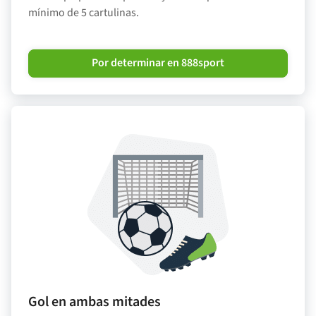
mínimo de 5 cartulinas.
Por determinar en 888sport
Gol en ambas mitades