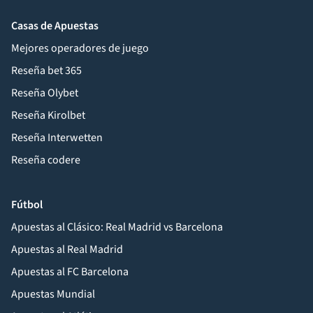
Casas de Apuestas
Mejores operadores de juego
Reseña bet 365
Reseña Olybet
Reseña Kirolbet
Reseña Interwetten
Reseña codere
Fútbol
Apuestas al Clásico: Real Madrid vs Barcelona
Apuestas al Real Madrid
Apuestas al FC Barcelona
Apuestas Mundial