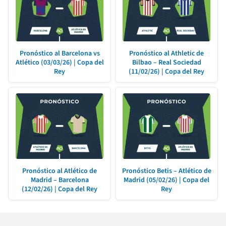
Pronóstico al Barcelona vs
Pronóstico al Athletic de
Atlético (03/03/26) | Copa del
Bilbao – Real Sociedad
Rey
(11/02/26) | Copa del Rey
Pronóstico al Atlético de
Pronóstico Betis – Atlético de
Madrid – Barcelona
Madrid (05/02/26) | Copa del
(12/02/26) | Copa del Rey
Rey