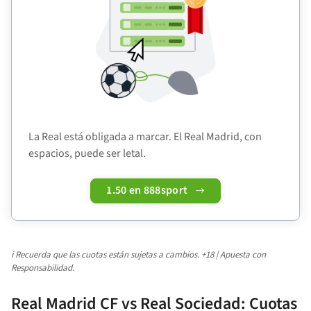
La Real está obligada a marcar. El Real Madrid, con
espacios, puede ser letal.
1.50 en 888sport
ℹ️ Recuerda que las cuotas están sujetas a cambios. +18 | Apuesta con
Responsabilidad.
Real Madrid CF vs Real Sociedad: Cuotas