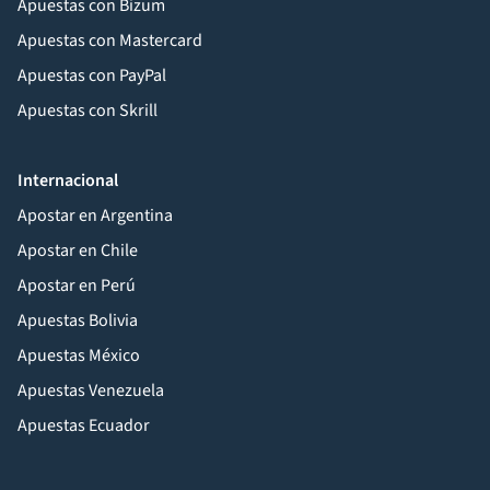
Apuestas con Bizum
Apuestas con Mastercard
Apuestas con PayPal
Apuestas con Skrill
Internacional
Apostar en Argentina
Apostar en Chile
Apostar en Perú
Apuestas Bolivia
Apuestas México
Apuestas Venezuela
Apuestas Ecuador