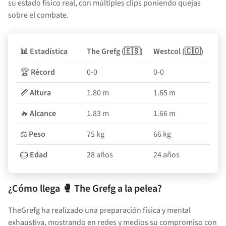
su estado físico real, con múltiples clips poniendo quejas
sobre el combate.
📊
Estadística
The Grefg
(🇪🇸)
Westcol
(🇨🇴)
🏆
Récord
0-0
0-0
📏
Altura
1.80 m
1.65 m
🔥
Alcance
1.83 m
1.66 m
⚖
Peso
75 kg
66 kg
🎂
Edad
28 años
24 años
¿Cómo llega 🥊
The Grefg
a la pelea?
TheGrefg ha realizado una preparación física y mental
exhaustiva, mostrando en redes y medios su compromiso con