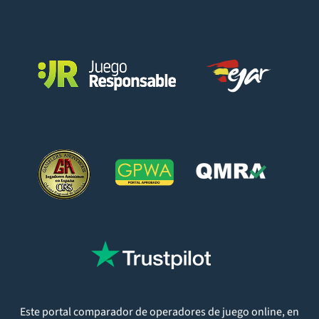
Este portal comparador de operadores de juego online, en