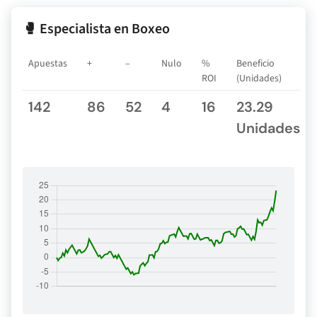
🥊 Especialista en Boxeo
Apuestas
+
–
Nulo
%
Beneficio
ROI
(Unidades)
142
86
52
4
16
23.29
Unidades