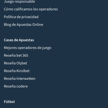
Juego responsable
Cómo calificamos los operadores
Política de privacidad
Blog de Apuestas Online
Casas de Apuestas
Mejores operadores de juego
Reseña bet 365
Reseña Olybet
Reseña Kirolbet
Reseña Interwetten
Reseña codere
Fútbol