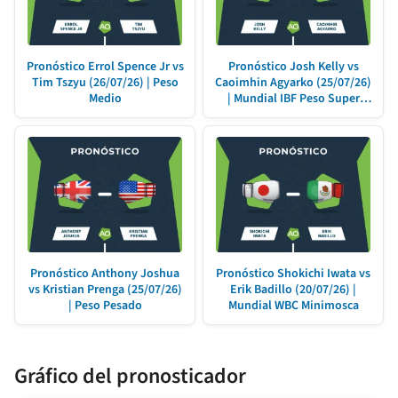
Pronóstico Errol Spence Jr vs
Pronóstico Josh Kelly vs
Tim Tszyu (26/07/26) | Peso
Caoimhin Agyarko (25/07/26)
Medio
| Mundial IBF Peso Super
Welter
Pronóstico Anthony Joshua
Pronóstico Shokichi Iwata vs
vs Kristian Prenga (25/07/26)
Erik Badillo (20/07/26) |
| Peso Pesado
Mundial WBC Minimosca
Gráfico del pronosticador