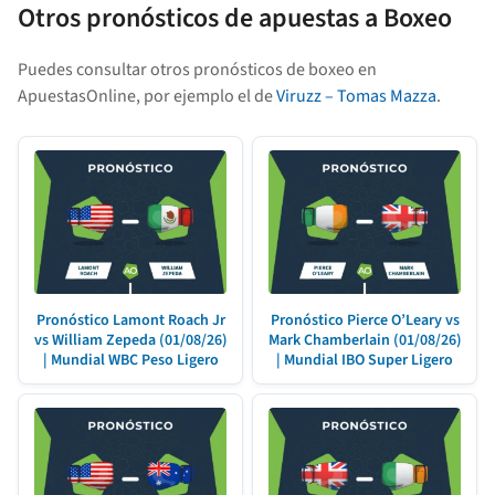
Otros pronósticos de apuestas a Boxeo
Puedes consultar otros pronósticos de boxeo en
ApuestasOnline, por ejemplo el de
Viruzz – Tomas Mazza
.
Pronóstico Lamont Roach Jr
Pronóstico Pierce O’Leary vs
vs William Zepeda (01/08/26)
Mark Chamberlain (01/08/26)
| Mundial WBC Peso Ligero
| Mundial IBO Super Ligero