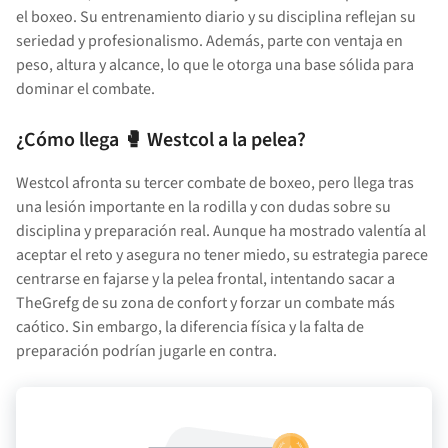
el boxeo. Su entrenamiento diario y su disciplina reflejan su
seriedad y profesionalismo. Además, parte con ventaja en
peso, altura y alcance, lo que le otorga una base sólida para
dominar el combate.
¿Cómo llega 🥊
Westcol
a la pelea?
Westcol afronta su tercer combate de boxeo, pero llega tras
una lesión importante en la rodilla y con dudas sobre su
disciplina y preparación real. Aunque ha mostrado valentía al
aceptar el reto y asegura no tener miedo, su estrategia parece
centrarse en fajarse y la pelea frontal, intentando sacar a
TheGrefg de su zona de confort y forzar un combate más
caótico. Sin embargo, la diferencia física y la falta de
preparación podrían jugarle en contra.