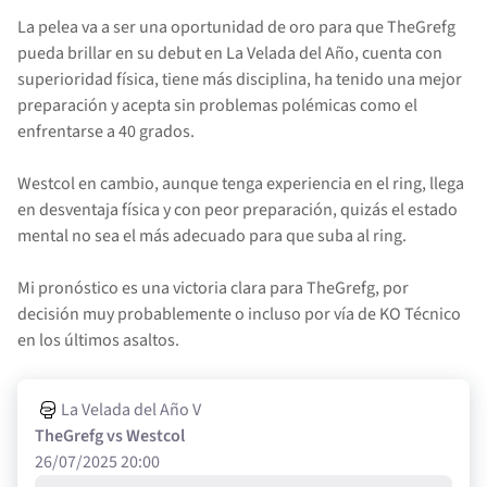
La pelea va a ser una oportunidad de oro para que TheGrefg
pueda brillar en su debut en La Velada del Año, cuenta con
superioridad física, tiene más disciplina, ha tenido una mejor
preparación y acepta sin problemas polémicas como el
enfrentarse a 40 grados.
Westcol en cambio, aunque tenga experiencia en el ring, llega
en desventaja física y con peor preparación, quizás el estado
mental no sea el más adecuado para que suba al ring.
Mi pronóstico es una victoria clara para TheGrefg, por
decisión muy probablemente o incluso por vía de KO Técnico
en los últimos asaltos.
La Velada del Año V
TheGrefg vs Westcol
26/07/2025 20:00