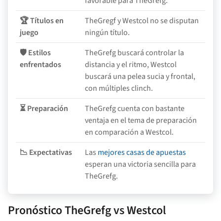
favorable para TheGrefg.
🏆 Títulos en
TheGregf y Westcol no se disputan
juego
ningún título.
🛡️ Estilos
TheGrefg buscará controlar la
enfrentados
distancia y el ritmo, Westcol
buscará una pelea sucia y frontal,
con múltiples clinch.
⏳ Preparación
TheGrefg cuenta con bastante
ventaja en el tema de preparación
en comparación a Westcol.
📉 Expectativas
Las
mejores casas de apuestas
esperan una victoria sencilla para
TheGrefg.
Pronóstico TheGrefg vs Westcol