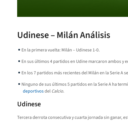
Udinese – Milán Análisis
En la primera vuelta: Milán – Udinese 1-0.
En sus últimos 4 partidos en Udine marcaron ambos y en
En los 7 partidos más recientes del Milán en la Serie A
Ninguno de sus últimos 5 partidos en la Serie A ha ter
deportivos
del
Calcio
.
Udinese
Tercera derrota consecutiva y cuarta jornada sin ganar, es