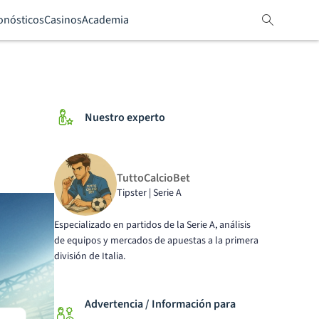
onósticos
Casinos
Academia
Nuestro experto
TuttoCalcioBet
Tipster | Serie A
Especializado en partidos de la Serie A, análisis
de equipos y mercados de apuestas a la primera
división de Italia.
Advertencia / Información para