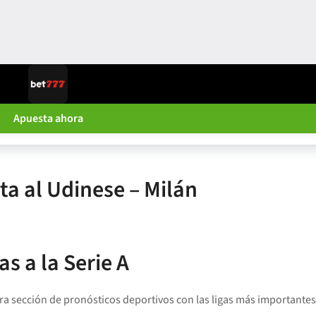
Apuesta ahora
a al Udinese – Milán
s a la Serie A
ra sección de pronósticos deportivos con las ligas más importante