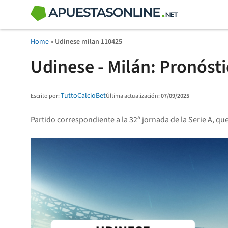
Home
»
Udinese milan 110425
Udinese - Milán: Pronósti
TuttoCalcioBet
Última actualización:
07/09/2025
Escrito por:
Partido correspondiente a la 32ª jornada de la Serie A, que