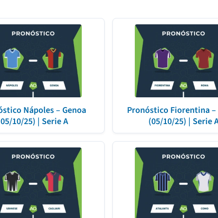
óstico Nápoles – Genoa
Pronóstico Fiorentina 
(05/10/25) | Serie A
(05/10/25) | Serie 