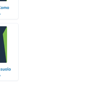
 Como
A
ssuolo
A