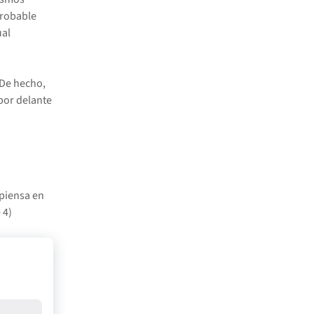
probable
ual
 De hecho,
por delante
 piensa en
 4)