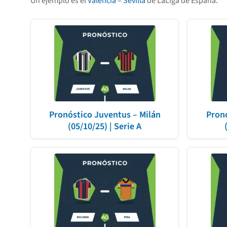
Un ejemplo es el
Valencia – Sevilla
de LaLiga de España.
Pronóstico Juventus – Milán
Pron
(05/10/25) | Serie A