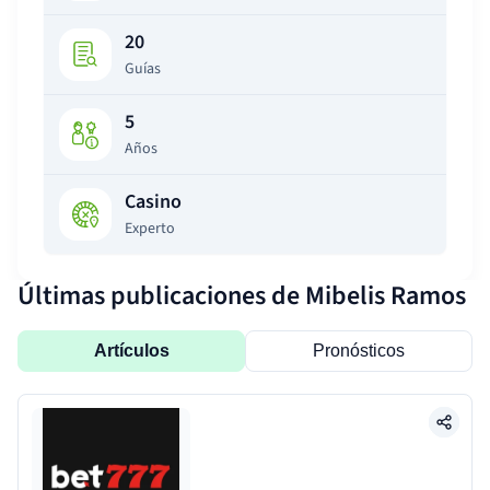
20
Guías
5
Años
Casino
Experto
Últimas publicaciones de Mibelis Ramos
Artículos
Pronósticos