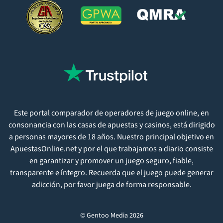
Este portal comparador de operadores de juego online, en
consonancia con las casas de apuestas y casinos, está dirigido
a personas mayores de 18 años. Nuestro principal objetivo en
ApuestasOnline.net y por el que trabajamos a diario consiste
en garantizar y promover un juego seguro, fiable,
transparente e íntegro. Recuerda que el juego puede generar
adicción, por favor juega de forma responsable.
© Gentoo Media 2026