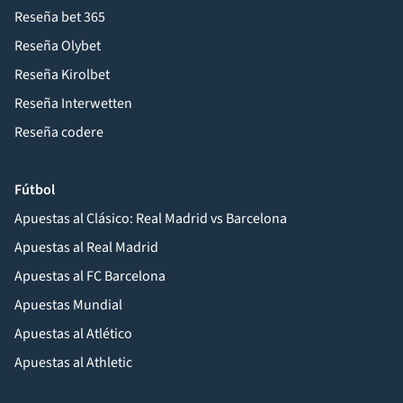
Reseña bet 365
Reseña Olybet
Reseña Kirolbet
Reseña Interwetten
Reseña codere
Fútbol
Apuestas al Clásico: Real Madrid vs Barcelona
Apuestas al Real Madrid
Apuestas al FC Barcelona
Apuestas Mundial
Apuestas al Atlético
Apuestas al Athletic