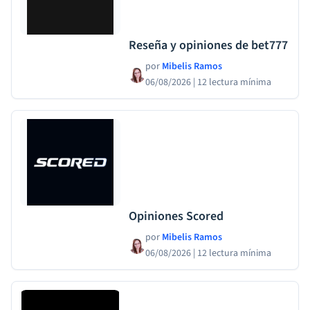
Reseña y opiniones de bet777
por
Mibelis Ramos
06/08/2026
|
12 lectura mínima
Opiniones Scored
por
Mibelis Ramos
06/08/2026
|
12 lectura mínima