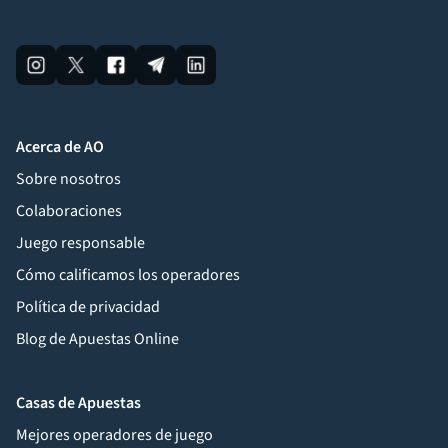
Acerca de AO
Sobre nosotros
Colaboraciones
Juego responsable
Cómo calificamos los operadores
Política de privacidad
Blog de Apuestas Online
Casas de Apuestas
Mejores operadores de juego