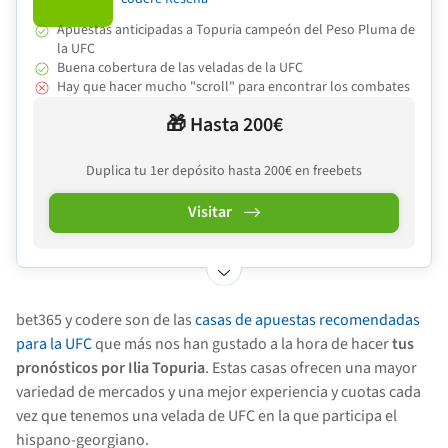
Apuestas anticipadas a Topuria campeón del Peso Pluma de
la UFC
Buena cobertura de las veladas de la UFC
Hay que hacer mucho "scroll" para encontrar los combates
🎁 Hasta 200€
Duplica tu 1er depósito hasta 200€ en freebets
Visitar
bet365 y codere son de las
casas de apuestas recomendadas
para la UFC
que más nos han gustado a la hora de hacer
tus
pronósticos por Ilia Topuria
. Estas casas ofrecen una mayor
variedad de mercados y una mejor experiencia y cuotas cada
vez que tenemos una velada de UFC en la que participa el
hispano-georgiano.