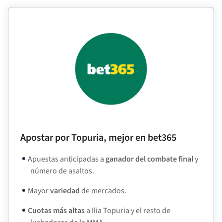
Apostar por Topuria, mejor en bet365
Apuestas anticipadas a
ganador del combate final
y
número de asaltos.
Mayor
variedad
de mercados.
Cuotas más altas
a Ilia Topuria y el resto de