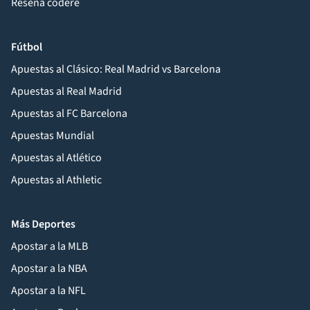
Reseña codere
Fútbol
Apuestas al Clásico: Real Madrid vs Barcelona
Apuestas al Real Madrid
Apuestas al FC Barcelona
Apuestas Mundial
Apuestas al Atlético
Apuestas al Athletic
Más Deportes
Apostar a la MLB
Apostar a la NBA
Apostar a la NFL