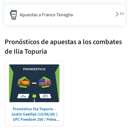
Apuestas a Franco Tenaglia
Pronósticos de apuestas a los combates
de Ilia Topuria
Pronóstico Ilia Topuria –
Justin Gaethje (15/06/26) |
UFC Freedom 250 / Pelea
Título Peso Ligero