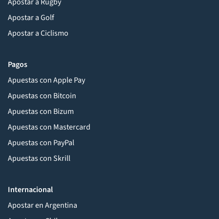
Apostar a Rugby
Apostar a Golf
Apostar a Ciclismo
Pagos
Apuestas con Apple Pay
Apuestas con Bitcoin
Apuestas con Bizum
Apuestas con Mastercard
Apuestas con PayPal
Apuestas con Skrill
Internacional
Apostar en Argentina