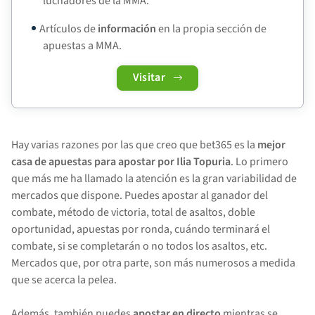
luchadores de la MMA.
Artículos de
información
en la propia sección de
apuestas a MMA.
Visitar
Hay varias razones por las que creo que bet365 es la
mejor
casa de apuestas para apostar por Ilia Topuria
. Lo primero
que más me ha llamado la atención es la gran variabilidad de
mercados que dispone. Puedes apostar al ganador del
combate, método de victoria, total de asaltos, doble
oportunidad, apuestas por ronda, cuándo terminará el
combate, si se completarán o no todos los asaltos, etc.
Mercados que, por otra parte, son más numerosos a medida
que se acerca la pelea.
Además, también puedes
apostar en directo
mientras se