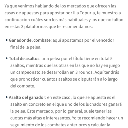
Ya que venimos hablando de los mercados que ofrecen las
casas de apuestas para apostar por Ilia Topuria, te muestro a
continuación cuáles son los más habituales y los que no faltan
en estas 3 plataformas que te recomendamos:
Ganador del combate
: aquí apostamos por el vencedor
final de la pelea.
Total de asaltos
: una pelea por el título tiene en total 5
asaltos, mientras que las otras en las que no hay en juego
un campeonato se desarrollan en 3 rounds. Aquí tendrás
que pronosticar cuántos asaltos se disputarán a lo largo
del combate.
Asalto del ganador
: en este caso, lo que se apuesta es el
asalto en concreto en el que uno de los luchadores ganará
la pelea. Este mercado, por lo general, suele tener las
cuotas más altas e interesantes. Yo te recomiendo hacer un
seguimiento de los combates anteriores y calcular la