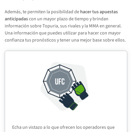
Además, te permiten la posibilidad de
hacer tus apuestas
anticipadas
con un mayor plazo de tiempo y brindan
información sobre Topuria, sus rivales y la MMA en general.
Una información que puedes utilizar para hacer con mayor
confianza tus pronósticos y tener una mejor base sobre ellos.
Echa un vistazo a lo que ofrecen los operadores que