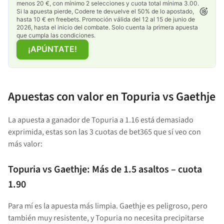
menos 20 €, con mínimo 2 selecciones y cuota total mínima 3.00.
Si la apuesta pierde, Codere te devuelve el 50% de lo apostado,
hasta 10 € en freebets. Promoción válida del 12 al 15 de junio de
2026, hasta el inicio del combate. Solo cuenta la primera apuesta
que cumpla las condiciones.
¡APÚNTATE!
Apuestas con valor en Topuria vs Gaethje
La apuesta a ganador de Topuria a 1.16 está demasiado
exprimida, estas son las 3 cuotas de bet365 que sí veo con
más valor:
Topuria vs Gaethje:
Más de 1.5 asaltos – cuota
1.90
Para mí es la apuesta más limpia. Gaethje es peligroso, pero
también muy resistente, y Topuria no necesita precipitarse