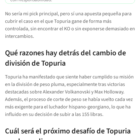
No sería mi pick principal, pero sí una apuesta pequeña para
cubrir el caso en el que Topuria gane de forma más
controlada, sin encontrar el KO o sin exponerse demasiado en
intercambios.
Qué razones hay detrás del cambio de
división de Topuria
Topuria ha manifestado que siente haber cumplido su misión
en la división de peso pluma, especialmente tras victorias
destacadas sobre Alexander Volkanovski y Max Holloway.
Además, el proceso de corte de peso se había vuelto cada vez
más exigente para el luchador hispano-georgiano, lo que ha
influido en su decisión de subir a las 155 libras.
Cuál será el próximo desafío de Topuria