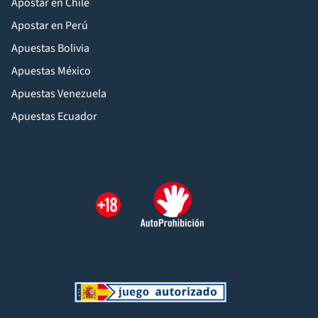
Apostar en Chile
Apostar en Perú
Apuestas Bolivia
Apuestas México
Apuestas Venezuela
Apuestas Ecuador