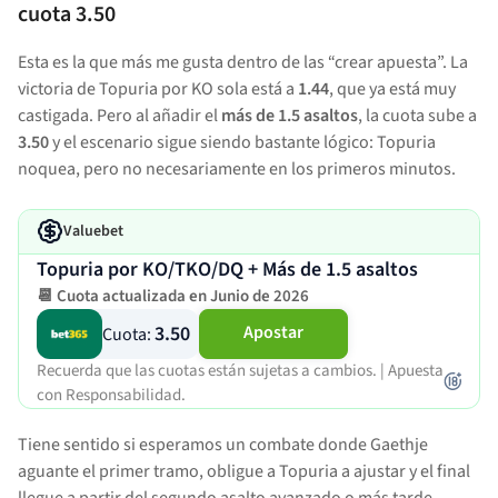
cuota 3.50
Esta es la que más me gusta dentro de las “crear apuesta”. La
victoria de Topuria por KO sola está a
1.44
, que ya está muy
castigada. Pero al añadir el
más de 1.5 asaltos
, la cuota sube a
3.50
y el escenario sigue siendo bastante lógico: Topuria
noquea, pero no necesariamente en los primeros minutos.
Valuebet
Topuria por KO/TKO/DQ + Más de 1.5 asaltos
📆 Cuota actualizada en Junio de 2026
3.50
Apostar
Cuota:
Recuerda que las cuotas están sujetas a cambios. | Apuesta
con Responsabilidad.
Tiene sentido si esperamos un combate donde Gaethje
aguante el primer tramo, obligue a Topuria a ajustar y el final
llegue a partir del segundo asalto avanzado o más tarde.