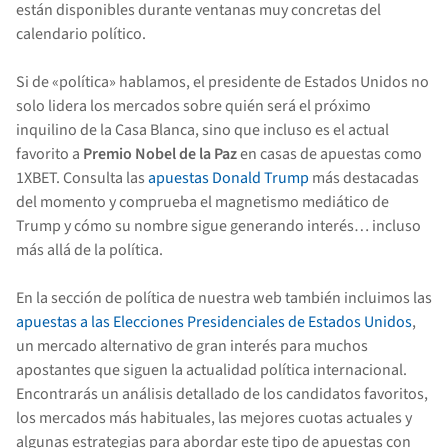
están disponibles durante ventanas muy concretas del
calendario político.
Si de «política» hablamos, el presidente de Estados Unidos no
solo lidera los mercados sobre quién será el próximo
inquilino de la Casa Blanca, sino que incluso es el actual
favorito a
Premio Nobel de la Paz
en casas de apuestas como
1XBET. Consulta las
apuestas Donald Trump
más destacadas
del momento y comprueba el magnetismo mediático de
Trump y cómo su nombre sigue generando interés… incluso
más allá de la política.
En la sección de política de nuestra web también incluimos las
apuestas a las Elecciones Presidenciales de Estados Unidos
,
un mercado alternativo de gran interés para muchos
apostantes que siguen la actualidad política internacional.
Encontrarás un análisis detallado de los candidatos favoritos,
los mercados más habituales, las mejores cuotas actuales y
algunas estrategias para abordar este tipo de apuestas con