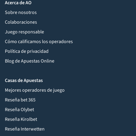
Acerca de AO
Sobre nosotros
Colaboraciones
Juego responsable
Cómo calificamos los operadores
Política de privacidad
Blog de Apuestas Online
Casas de Apuestas
Mejores operadores de juego
Reseña bet 365
Reseña Olybet
Reseña Kirolbet
Reseña Interwetten