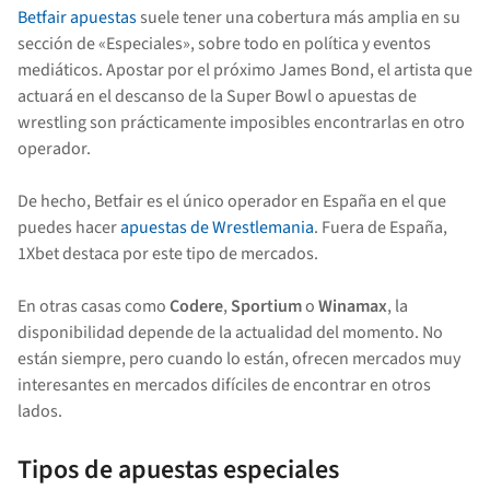
Betfair apuestas
suele tener una cobertura más amplia en su
sección de «Especiales», sobre todo en política y eventos
mediáticos. Apostar por el próximo James Bond, el artista que
actuará en el descanso de la Super Bowl o apuestas de
wrestling son prácticamente imposibles encontrarlas en otro
operador.
De hecho, Betfair es el único operador en España en el que
puedes hacer
apuestas de Wrestlemania
. Fuera de España,
1Xbet destaca por este tipo de mercados.
En otras casas como
Codere
,
Sportium
o
Winamax
, la
disponibilidad depende de la actualidad del momento. No
están siempre, pero cuando lo están, ofrecen mercados muy
interesantes en mercados difíciles de encontrar en otros
lados.
Tipos de apuestas especiales