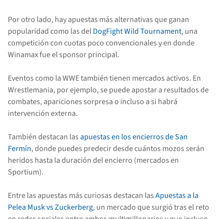
Por otro lado, hay apuestas más alternativas que ganan
popularidad como las del
DogFight Wild Tournament
, una
competición con cuotas poco convencionales y en donde
Winamax fue el sponsor principal.
Eventos como la WWE también tienen mercados activos. En
Wrestlemania, por ejemplo, se puede apostar a resultados de
combates, apariciones sorpresa o incluso a si habrá
intervención externa.
También destacan las
apuestas en los encierros de San
Fermín
, donde puedes predecir desde cuántos mozos serán
heridos hasta la duración del encierro (mercados en
Sportium).
Entre las apuestas más curiosas destacan las
Apuestas a la
Pelea Musk vs Zuckerberg
, un mercado que surgió tras el reto