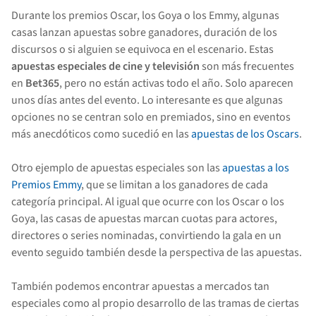
Durante los premios Oscar, los Goya o los Emmy, algunas
casas lanzan apuestas sobre ganadores, duración de los
discursos o si alguien se equivoca en el escenario. Estas
apuestas especiales de cine y televisión
son más frecuentes
en
Bet365
, pero no están activas todo el año. Solo aparecen
unos días antes del evento. Lo interesante es que algunas
opciones no se centran solo en premiados, sino en eventos
más anecdóticos como sucedió en las
apuestas de los Oscars
.
Otro ejemplo de apuestas especiales son las
apuestas a los
Premios Emmy
, que se limitan a los ganadores de cada
categoría principal. Al igual que ocurre con los Oscar o los
Goya, las casas de apuestas marcan cuotas para actores,
directores o series nominadas, convirtiendo la gala en un
evento seguido también desde la perspectiva de las apuestas.
También podemos encontrar apuestas a mercados tan
especiales como al propio desarrollo de las tramas de ciertas