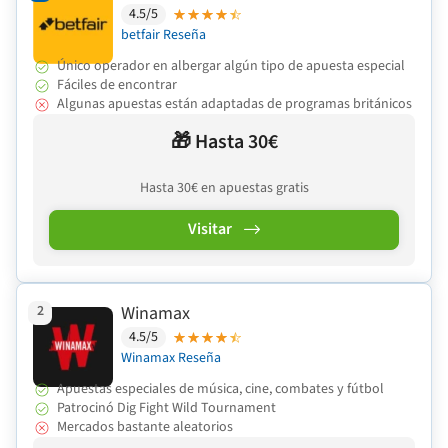
4.5/5
betfair Reseña
Único operador en albergar algún tipo de apuesta especial
Fáciles de encontrar
Algunas apuestas están adaptadas de programas británicos
🎁 Hasta 30€
Hasta 30€ en apuestas gratis
Visitar
2
Winamax
4.5/5
Winamax Reseña
Apuestas especiales de música, cine, combates y fútbol
Patrocinó Dig Fight Wild Tournament
Mercados bastante aleatorios