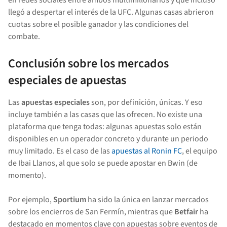
en redes sociales entre ambos multimillonarios y que incluso
llegó a despertar el interés de la UFC. Algunas casas abrieron
cuotas sobre el posible ganador y las condiciones del
combate.
Conclusión sobre los mercados
especiales de apuestas
Las
apuestas especiales
son, por definición, únicas. Y eso
incluye también a las casas que las ofrecen. No existe una
plataforma que tenga todas: algunas apuestas solo están
disponibles en un operador concreto y durante un periodo
muy limitado. Es el caso de las
apuestas al Ronin FC
, el equipo
de Ibai Llanos, al que solo se puede apostar en Bwin (de
momento).
Por ejemplo,
Sportium
ha sido la única en lanzar mercados
sobre los encierros de San Fermín, mientras que
Betfair
ha
destacado en momentos clave con apuestas sobre eventos de