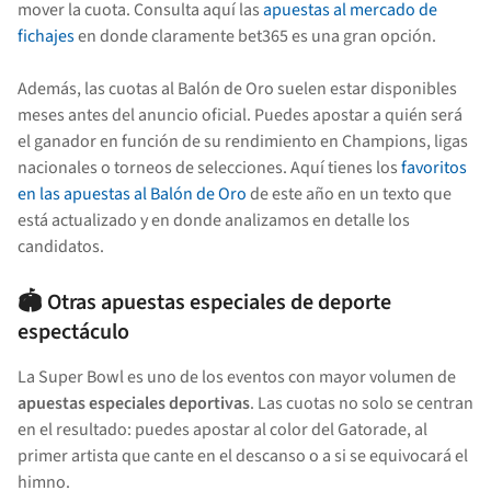
mover la cuota. Consulta aquí las
apuestas al mercado de
fichajes
en donde claramente bet365 es una gran opción.
Además, las cuotas al Balón de Oro suelen estar disponibles
meses antes del anuncio oficial. Puedes apostar a quién será
el ganador en función de su rendimiento en Champions, ligas
nacionales o torneos de selecciones. Aquí tienes los
favoritos
en las apuestas al Balón de Oro
de este año en un texto que
está actualizado y en donde analizamos en detalle los
candidatos.
🏟️ Otras apuestas especiales de deporte
espectáculo
La Super Bowl es uno de los eventos con mayor volumen de
apuestas especiales deportivas
. Las cuotas no solo se centran
en el resultado: puedes apostar al color del Gatorade, al
primer artista que cante en el descanso o a si se equivocará el
himno.