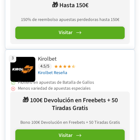
🎁 Hasta 150€
150% de reembolso apuestas perdedoras hasta 150€
Visitar
3
Kirolbet
4.5/5
Kirolbet Reseña
Pionero en apuestas de Batalla de Gallos
Menos variedad de apuestas especiales
🎁 100€ Devolución en Freebets + 50
Tiradas Gratis
Bono 100€ Devolución en Freebets + 50 Tiradas Gratis
Visitar