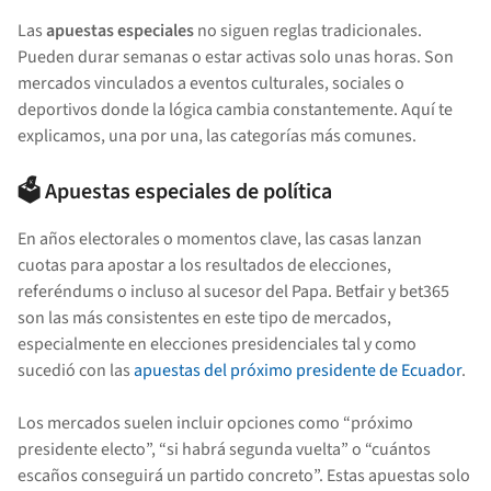
Las
apuestas especiales
no siguen reglas tradicionales.
Pueden durar semanas o estar activas solo unas horas. Son
mercados vinculados a eventos culturales, sociales o
deportivos donde la lógica cambia constantemente. Aquí te
explicamos, una por una, las categorías más comunes.
🗳️ Apuestas especiales de política
En años electorales o momentos clave, las casas lanzan
cuotas para apostar a los resultados de elecciones,
referéndums o incluso al sucesor del Papa. Betfair y bet365
son las más consistentes en este tipo de mercados,
especialmente en elecciones presidenciales tal y como
sucedió con las
apuestas del próximo presidente de Ecuador
.
Los mercados suelen incluir opciones como “próximo
presidente electo”, “si habrá segunda vuelta” o “cuántos
escaños conseguirá un partido concreto”. Estas apuestas solo