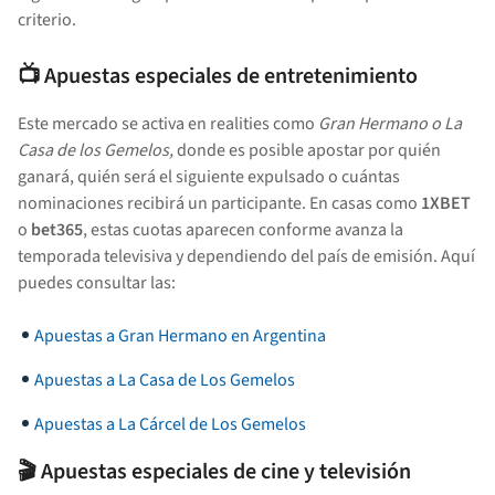
criterio.
📺 Apuestas especiales de entretenimiento
Este mercado se activa en realities como
Gran Hermano o La
Casa de los Gemelos,
donde es posible apostar por quién
ganará, quién será el siguiente expulsado o cuántas
nominaciones recibirá un participante. En casas como
1XBET
o
bet365
, estas cuotas aparecen conforme avanza la
temporada televisiva y dependiendo del país de emisión. Aquí
puedes consultar las:
Apuestas a Gran Hermano en Argentina
Apuestas a La Casa de Los Gemelos
Apuestas a La Cárcel de Los Gemelos
🎬 Apuestas especiales de cine y televisión