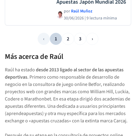
Apuestas Japón Mundial 2026
por
Raúl Muñoz
30/06/2026
|
9 lectura mínima
‹
1
2
3
›
Más acerca de Raúl
Raúl ha estado
desde 2013 ligado al sector de las apuestas
deportivas
. Primero como responsable de desarrollo de
negocio en la consultora de juego online Betfor, realizando
proyectos web con grandes marcas como William Hill, Luckia,
Codere o Marathonbet. En esa etapa dirigió dos academias de
apuestas diferentes. Una dedicada a usuarios principiantes
(aprendeapuestas) y otra muy específica para los mercados
exchange o «apuestas cruzadas» con la extinta marca Carcaj.
Después de su etapa en la consultoría de proyectos online