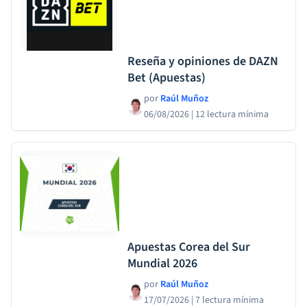
Reseña y opiniones de DAZN
Bet (Apuestas)
por
Raúl Muñoz
06/08/2026
|
12 lectura mínima
Apuestas Corea del Sur
Mundial 2026
por
Raúl Muñoz
17/07/2026
|
7 lectura mínima