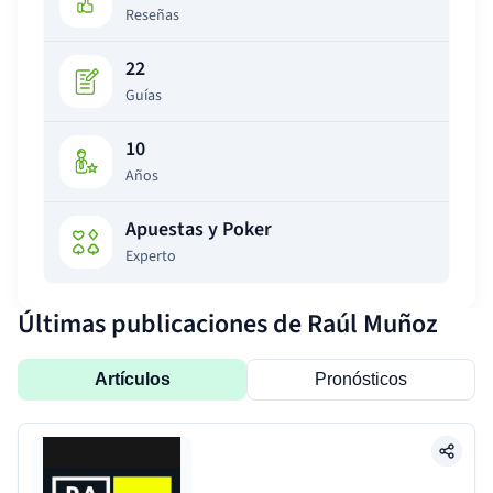
Reseñas
22
Guías
10
Años
Apuestas y Poker
Experto
Últimas publicaciones de Raúl Muñoz
Artículos
Pronósticos