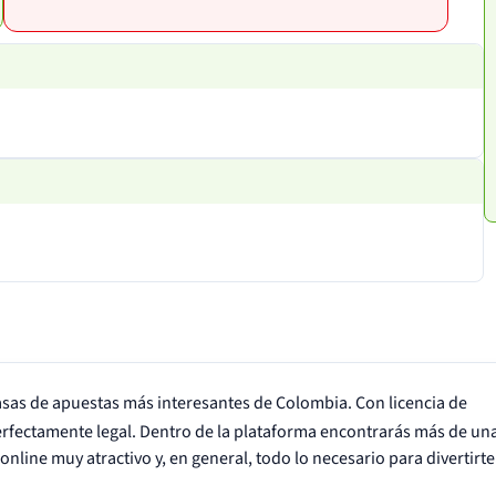
asas de apuestas más interesantes de Colombia. Con licencia de
perfectamente legal. Dentro de la plataforma encontrarás más de un
nline muy atractivo y, en general, todo lo necesario para divertirt