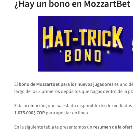
¿Hay un bono en MozzartBet 
El
bono de MozzartBet para los nuevos jugadores
es uno de
largo de los 3 primeros depósitos que hagas dentro de la p
Esta promoción, que ha estado disponible desde mediados 
1.075.000$ COP
para apostar en línea.
En la siguiente tabla te presentamos un
resumen de la ofert