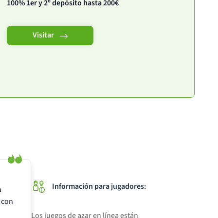
100% 1er y 2º depósito hasta 200€
Visitar
Información para jugadores:
a
e con
Los juegos de azar en línea están