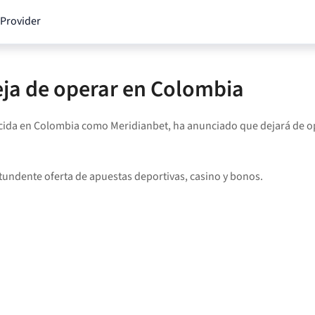
Provider
eja de operar en Colombia
ocida en Colombia como Meridianbet, ha anunciado que dejará de o
tundente oferta de apuestas deportivas, casino y bonos.