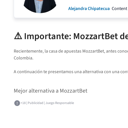
Alejandra Chipatecua
Content 
⚠️ Importante: MozzartBet d
Recientemente, la casa de apuestas MozzartBet, antes con
Colombia.
A continuación te presentamos una alternativa con una con
Mejor alternativa a MozzartBet
+18 | Publicidad | Juego Responsable