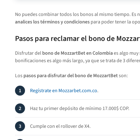
No puedes combinar todos los bonos al mismo tiempo. Es ne
analices los términos y condiciones
para poder tener la opo
Pasos para reclamar el bono de Mozza
Disfrutar del
bono de MozzartBet en Colombia
es algo muy 
bonificaciones es algo más largo, ya que se trata de 3 difere
Los
pasos para disfrutar del bono de MozzartBet
son:
Regístrate en Mozzarbet.com.co
.
Haz tu primer depósito de mínimo 17.000$ COP.
Cumple con el rollover de X4.