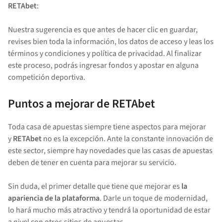
RETAbet
:
Nuestra sugerencia es que antes de hacer clic en guardar,
revises bien toda la información, los datos de acceso y leas los
términos y condiciones y política de privacidad. Al finalizar
este proceso, podrás ingresar fondos y apostar en alguna
competición deportiva.
Puntos a mejorar de RETAbet
Toda casa de apuestas siempre tiene aspectos para mejorar
y
RETAbet
no es la excepción. Ante la constante innovación de
este sector, siempre hay novedades que las casas de apuestas
deben de tener en cuenta para mejorar su servicio.
Sin duda, el primer detalle que tiene que mejorar es
la
apariencia de la plataforma
. Darle un toque de modernidad,
lo hará mucho más atractivo y tendrá la oportunidad de estar