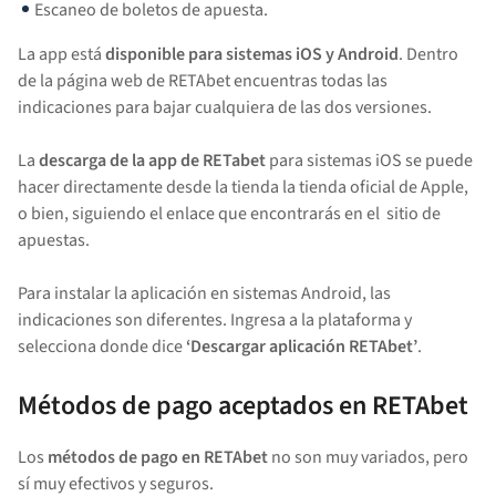
Escaneo de boletos de apuesta.
La app está
disponible para
sistemas iOS y Android
. Dentro
de la página web de RETAbet encuentras todas las
indicaciones para bajar cualquiera de las dos versiones.
La
descarga de la app de RETabet
para sistemas iOS se puede
hacer directamente desde la tienda la tienda oficial de Apple,
o bien, siguiendo el enlace que encontrarás en el sitio de
apuestas.
Para instalar la aplicación en sistemas Android, las
indicaciones son diferentes. Ingresa a la plataforma y
selecciona donde dice
‘Descargar aplicación RETAbet’
.
Métodos de pago aceptados en RETAbet
Los
métodos de pago en RETAbet
no son muy variados, pero
sí muy efectivos y seguros.