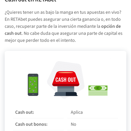
¿Quieres tener un as bajo la manga en tus apuestas en vivo?
En RETAbet puedes asegurar una cierta ganancia o, en todo
caso, recuperar parte de la inversión mediante la
opción de
cash out
. No cabe duda que asegurar una parte de capital es
mejor que perder todo en el intento.
Cash out:
Aplica
Cash out bonos:
No