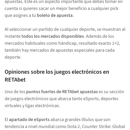
apuestas. Este es un aspecto importante que debes tomar en
cuenta si quieres sacar un mejor beneficio a cualquier pick
que asignes a tu
boleto de apuesta
.
Al seleccionar un partido de cualquier deporte, se muestran al
instante
todos los mercados disponibles
. Además de los
mercados habituales como hándicap, resultado exacto 1×2,
también hay mercados de apuestas especiales para cada
deporte.
Opiniones sobre los juegos electrónicos en
RETAbet
Uno de los
puntos fuertes de RETAbet apuestas
es su sección
de juegos electrónicos que abarca tanto eSports, deportes
virtuales y ligas electrónicas.
El
apartado de eSports
abarca grandes títulos que son
tendencia a nivel mundial como Dota 2, Counter Strike: Global