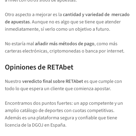
a nivel con otros sitios de apuestas.
Otro aspecto a mejorar es la
cantidad y variedad de mercado
de apuestas
. Aunque no es algo que se tiene que atender
inmediatamente, sí verlo como un objetivo a futuro.
No estaría mal
añadir más métodos de pago
, como más
carteras electrónicas, criptomonedas o banca por internet.
Opiniones de RETAbet
Nuestro
veredicto final sobre RETAbet
es que cumple con
todo lo que espera un cliente que comienza apostar.
Encontramos dos puntos fuertes: un app competente y un
amplio catálogo de deportes con cuotas competitivas.
Además es una plataforma segura y confiable que tiene
licencia de la DGOJ en España.