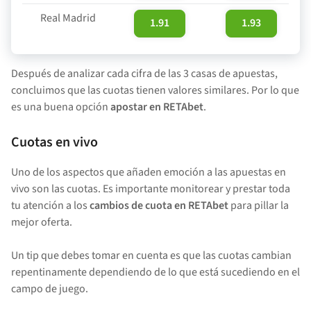
Real Madrid
1.91
1.93
Después de analizar cada cifra de las 3 casas de apuestas,
concluimos que las cuotas tienen valores similares. Por lo que
es una buena opción
apostar en RETAbet
.
Cuotas en vivo
Uno de los aspectos que añaden emoción a las apuestas en
vivo son las cuotas. Es importante monitorear y prestar toda
tu atención a los
cambios de cuota en RETAbet
para pillar la
mejor oferta.
Un tip que debes tomar en cuenta es que las cuotas cambian
repentinamente dependiendo de lo que está sucediendo en el
campo de juego.