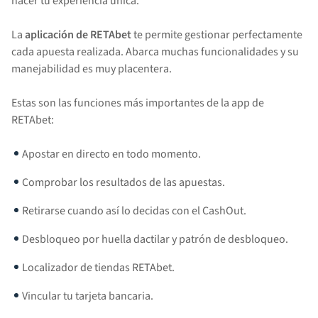
hacer tu experiencia única.
La
aplicación de RETAbet
te permite gestionar perfectamente
cada apuesta realizada. Abarca muchas funcionalidades y su
manejabilidad es muy placentera.
Estas son las funciones más importantes de la app de
RETAbet:
Apostar en directo en todo momento.
Comprobar los resultados de las apuestas.
Retirarse cuando así lo decidas con el CashOut.
Desbloqueo por huella dactilar y patrón de desbloqueo.
Localizador de tiendas RETAbet.
Vincular tu tarjeta bancaria.