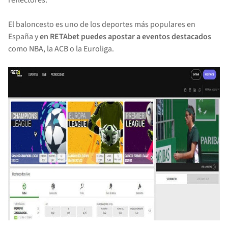
reflectores.
El baloncesto es uno de los deportes más populares en
España y
en RETAbet puedes apostar a eventos destacados
como NBA, la ACB o la Euroliga.