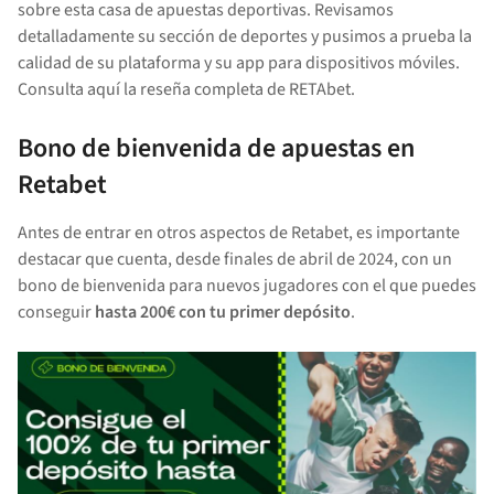
sobre esta casa de apuestas deportivas. Revisamos
detalladamente su sección de deportes y pusimos a prueba la
calidad de su plataforma y su app para dispositivos móviles.
Consulta aquí la reseña completa de RETAbet.
Bono de bienvenida de apuestas en
Retabet
Antes de entrar en otros aspectos de Retabet, es importante
destacar que cuenta, desde finales de abril de 2024, con un
bono de bienvenida para nuevos jugadores con el que puedes
conseguir
hasta 200€ con tu primer depósito
.