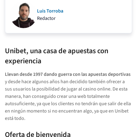
Luis Torroba
Redactor
Unibet, una casa de apuestas con
experiencia
Llevan desde 1997 dando guerra con las apuestas deportivas
y desde hace algunos años han decidido también ofrecer a
sus usuarios la posibilidad de jugar al casino online. De esta
manera, han conseguido crear una web totalmente
autosuficiente, ya que los clientes no tendrán que salir de ella
en ningún momento si no encuentran algo, ya que en Unibet
está todo.
Oferta de bienvenida