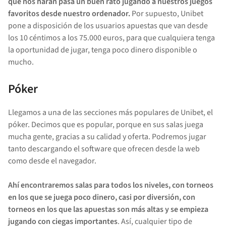
que nos harán pasa un buen rato jugando a nuestros juegos
favoritos desde nuestro ordenador.
Por supuesto, Unibet
pone a disposición de los usuarios apuestas que van desde
los 10 céntimos a los 75.000 euros, para que cualquiera tenga
la oportunidad de jugar, tenga poco dinero disponible o
mucho.
Póker
Llegamos a una de las secciones más populares de Unibet, el
póker. Decimos que es popular, porque en sus salas juega
mucha gente, gracias a su calidad y oferta. Podremos jugar
tanto descargando el software que ofrecen desde la web
como desde el navegador.
Ahí encontraremos salas para todos los niveles, con torneos
en los que se juega poco dinero, casi por diversión, con
torneos en los que las apuestas son más altas y se empieza
jugando con ciegas importantes
. Así, cualquier tipo de