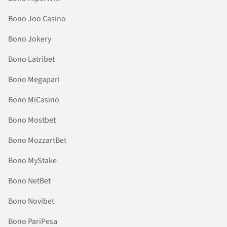
Bono Joo Casino
Bono Jokery
Bono Latribet
Bono Megapari
Bono MiCasino
Bono Mostbet
Bono MozzartBet
Bono MyStake
Bono NetBet
Bono Novibet
Bono PariPesa