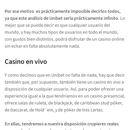
Por ese motivo es prácticamente imposible decirlos todos,
ya que este análisis de Unibet sería prácticamente infinito
. Lo
mejor que se puede decir es que cualquier usuario del
mundo, y hay muchos tipos de usuarios en todo el mundo,
con gustos bien distintos, podrá disfrutar de un casino online
sin echar en falta absolutamente nada.
Casino en vivo
Y como decimos que en Unibet no falta de nada, hay que decir
también que, por supuesto, también tiene un casino en vivo a
disposición de cualquier usuario. Así, para poder ofrecer una
experiencia igual a la que tendríamos en un casino presencial,
ofrece salas de ruleta, de blackjack, de caribbean stud póker,
de baccarat, de Hold´em, y de póker de tres cartas.
En ellas, tendremos a nuestra disposición crupieres reales