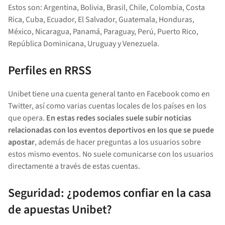
Estos son: Argentina, Bolivia, Brasil, Chile, Colombia, Costa
Rica, Cuba, Ecuador, El Salvador, Guatemala, Honduras,
México, Nicaragua, Panamá, Paraguay, Perú, Puerto Rico,
República Dominicana, Uruguay y Venezuela.
Perfiles en RRSS
Unibet tiene una cuenta general tanto en Facebook como en
Twitter, así como varias cuentas locales de los países en los
que opera.
En estas redes sociales suele subir noticias
relacionadas con los eventos deportivos en los que se puede
apostar
, además de hacer preguntas a los usuarios sobre
estos mismo eventos. No suele comunicarse con los usuarios
directamente a través de estas cuentas.
Seguridad: ¿podemos confiar en la casa
de apuestas Unibet?