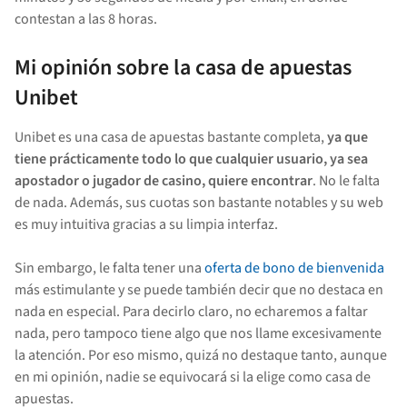
contestan a las 8 horas.
Mi opinión sobre la casa de apuestas
Unibet
Unibet es una casa de apuestas bastante completa,
ya que
tiene prácticamente todo lo que cualquier usuario, ya sea
apostador o jugador de casino, quiere encontrar
. No le falta
de nada. Además, sus cuotas son bastante notables y su web
es muy intuitiva gracias a su limpia interfaz.
Sin embargo, le falta tener una
oferta de bono de bienvenida
más estimulante y se puede también decir que no destaca en
nada en especial. Para decirlo claro, no echaremos a faltar
nada, pero tampoco tiene algo que nos llame excesivamente
la atención. Por eso mismo, quizá no destaque tanto, aunque
en mi opinión, nadie se equivocará si la elige como casa de
apuestas.