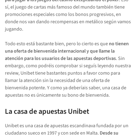
sí, el juego de cartas más famoso del mundo también tiene
promociones especiales como los bonos progresivos, en
donde nos van dando recompensas en metálico según vamos
jugando.
Todo esto está bastante bien, pero lo cierto es que
no tienen
una oferta de bienvenida internacional y que llame la
atención para los usuarios de las apuestas deportivas
. Sin
embargo, como podréis comprobar si seguís leyendo nuestra
review, Unibet tiene bastantes puntos a favor como para
llamar la atención sin la necesidad de una oferta de
bienvenida potente. Y como ya deberíais saber, una casa de
apuestas no es únicamente su bono de bienvenida.
La casa de apuestas Unibet
Unibet es una casa de apuestas escandinava fundada por un
ciudadano sueco en 1997 y con sede en Malta.
Desde su