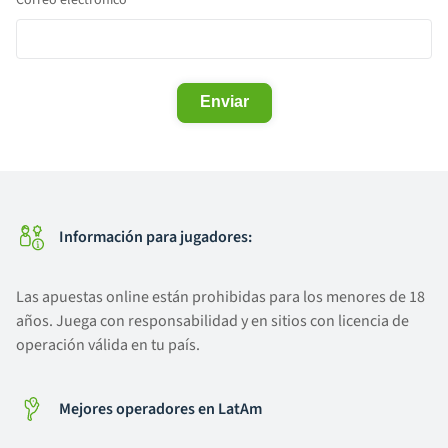
Correo electrónico
*
Enviar
Información para jugadores:
Las apuestas online están prohibidas para los menores de 18
años. Juega con responsabilidad y en sitios con licencia de
operación válida en tu país.
Mejores operadores en LatAm