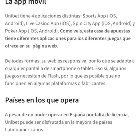
La app móvil
Unibet tiene 4 aplicaciones distintas: Sports App (iOS,
Android), Live Casino App (iOS), Spin City App (iOS, Android) y
Poker App (iOS, Android).
Como veis, esta casa de apuestas
tiene diferentes aplicaciones para los diferentes juegos que
ofrece en su página web
.
De todas formas, su web es responsiva, por lo que se adapta a
cualquier pantalla de smartphone o tablet. Eso sí, algunos
juegos necesitan de Flash, por lo que es posible que no
funcionen en algunas plataformas o fabricantes.
Países en los que opera
A pesar de no poder operar en España por falta de licencia
,
Unibet puede ser disfrutada en la mayora de países
Latinoamericanos.