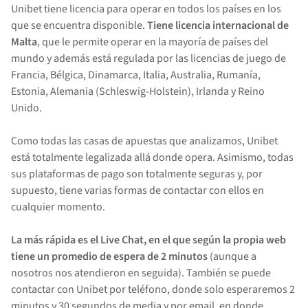
Unibet tiene licencia para operar en todos los países en los
que se encuentra disponible.
Tiene licencia internacional de
Malta
, que le permite operar en la mayoría de países del
mundo y además está regulada por las licencias de juego de
Francia, Bélgica, Dinamarca, Italia, Australia, Rumanía,
Estonia, Alemania (Schleswig-Holstein), Irlanda y Reino
Unido.
Como todas las casas de apuestas que analizamos, Unibet
está totalmente legalizada allá donde opera. Asimismo, todas
sus plataformas de pago son totalmente seguras y, por
supuesto, tiene varias formas de contactar con ellos en
cualquier momento.
La más rápida es el Live Chat, en el que según la propia web
tiene un promedio de espera de 2 minutos
(aunque a
nosotros nos atendieron en seguida). También se puede
contactar con Unibet por teléfono, donde solo esperaremos 2
minutos y 30 segundos de media y por email, en donde