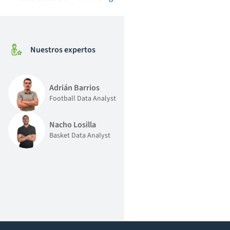
Nuestros expertos
Adrián Barrios
Football Data Analyst
Nacho Losilla
Basket Data Analyst