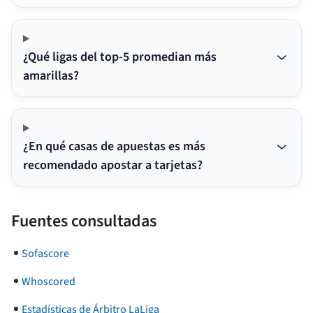
¿Qué ligas del top-5 promedian más
amarillas?
¿En qué casas de apuestas es más
recomendado apostar a tarjetas?
Fuentes consultadas
Sofascore
Whoscored
Estadísticas de Árbitro LaLiga