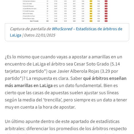
Captura de pantalla de
WhoScored –
Estadísticas de árbitros de
LaLiga
| Datos 22/01/2025
¿Es lo mismo que cuando vayas a apostar a amarillas en un
encuentro de LaLiga el árbitro sea Cesar Soto Grado (5.14
tarjetas por partido*) que Javier Alberola Rojas (3.29 por
partido*)? La respuesta es clara. Saber
qué árbitros enseñan
más amarillas en LaLiga
es un dato fundamental. Bien es
cierto que las casas de apuestas suelen ajustar sus líneas
según la media del ‘trencilla’, pero siempre es un dato a tener
muy en cuenta a la hora de apostar.
Un último apunte dentro de este apartado de estadísticas
arbitrales: diferenciar los promedios de los árbitros respecto