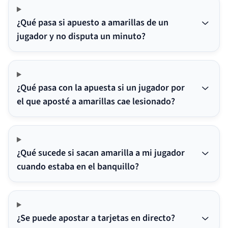
¿Qué pasa si apuesto a amarillas de un
jugador y no disputa un minuto?
¿Qué pasa con la apuesta si un jugador por
el que aposté a amarillas cae lesionado?
¿Qué sucede si sacan amarilla a mi jugador
cuando estaba en el banquillo?
¿Se puede apostar a tarjetas en directo?