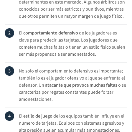
determinantes en este mercado. Algunos árbitros son
conocidos por ser más estrictos y punitivos, mientras
que otros permiten un mayor margen de juego físico.
El
comportamiento defensivo
de los jugadores es
clave para predecir las tarjetas. Los jugadores que
cometen muchas faltas o tienen un estilo físico suelen
ser más propensos a ser amonestados.
No solo el comportamiento defensivo es importante;
también lo es el jugador ofensivo al que se enfrenta el
defensor. Un
atacante que provoca muchas faltas
o se
caracteriza por regates constantes puede forzar
amonestaciones.
El
estilo de juego
de los equipos también influye en el
número de tarjetas. Equipos con sistemas agresivos y
alta presión suelen acumular más amonestaciones.