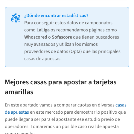
¿Dónde encontrar estadísticas?
Para conseguir estos datos de campeonatos
como
LaLiga
os recomendamos páginas como
Whoscored
o
Sofascore
que tienen buscadores
muy avanzados y utilizan los mismos
proveedores de datos (Opta) que las principales
casas de apuestas.
Mejores casas para apostar a tarjetas
amarillas
En este apartado vamos a comparar cuotas en diversas
casas
de apuestas
en este mercado para demostrar lo positivo que
puede llegar a ser para el apostante ese estudio previo de
operadores. Tomaremos un posible caso real de apuesta
como ejemplo: