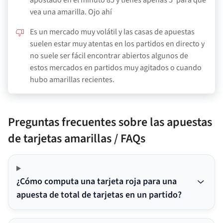
vea una amarilla. Ojo ahí
Es un mercado muy volátil y las casas de apuestas
suelen estar muy atentas en los partidos en directo y
no suele ser fácil encontrar abiertos algunos de
estos mercados en partidos muy agitados o cuando
hubo amarillas recientes.
Preguntas frecuentes sobre las apuestas
de tarjetas amarillas / FAQs
¿Cómo computa una tarjeta roja para una
apuesta de total de tarjetas en un partido?