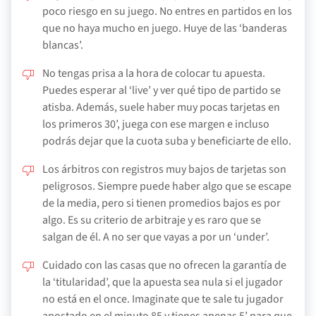
poco riesgo en su juego. No entres en partidos en los
que no haya mucho en juego. Huye de las ‘banderas
blancas’.
No tengas prisa a la hora de colocar tu apuesta.
Puedes esperar al ‘live’ y ver qué tipo de partido se
atisba. Además, suele haber muy pocas tarjetas en
los primeros 30’, juega con ese margen e incluso
podrás dejar que la cuota suba y beneficiarte de ello.
Los árbitros con registros muy bajos de tarjetas son
peligrosos. Siempre puede haber algo que se escape
de la media, pero si tienen promedios bajos es por
algo. Es su criterio de arbitraje y es raro que se
salgan de él. A no ser que vayas a por un ‘under’.
Cuidado con las casas que no ofrecen la garantía de
la ‘titularidad’, que la apuesta sea nula si el jugador
no está en el once. Imaginate que te sale tu jugador
apostado en el minuto 85 y tienes apenas 5’ para que