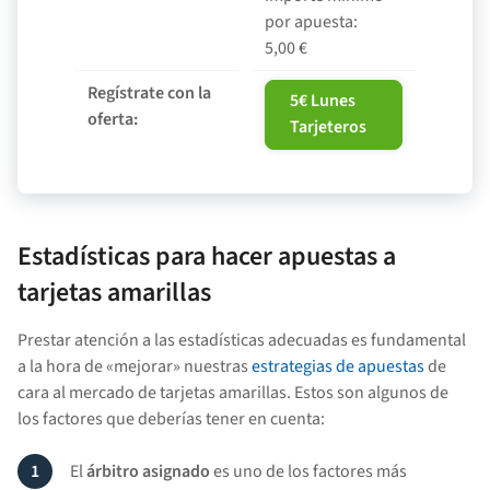
por apuesta:
5,00 €
Regístrate con la
5€ Lunes
oferta:
Tarjeteros
Estadísticas para hacer apuestas a
tarjetas amarillas
Prestar atención a las estadísticas adecuadas es fundamental
a la hora de «mejorar» nuestras
estrategias de apuestas
de
cara al mercado de tarjetas amarillas. Estos son algunos de
los factores que deberías tener en cuenta:
El
árbitro asignado
es uno de los factores más