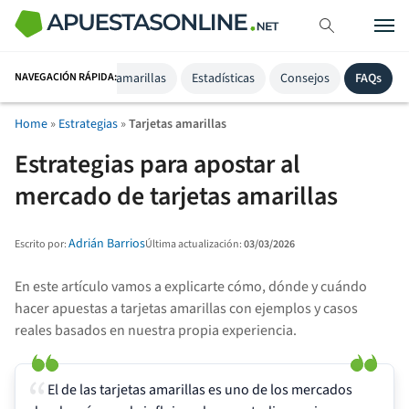
ra apostar a tarjetas amarillas
NAVEGACIÓN RÁPIDA:
Estadísticas
Consejos
FAQs
Home
»
Estrategias
»
Tarjetas amarillas
Estrategias para apostar al
mercado de tarjetas amarillas
Adrián Barrios
Última actualización:
03/03/2026
Escrito por:
En este artículo vamos a explicarte cómo, dónde y cuándo
hacer apuestas a tarjetas amarillas con ejemplos y casos
reales basados en nuestra propia experiencia.
El de las tarjetas amarillas es uno de los mercados