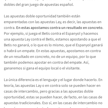
dobles del gran juego de apuestas español.
Las apuestas doble oportunidad también están
emparentadas con las apuestas Lay, es decir, las apuestas en
contra.
En estas apostamos contra un resultado en concreto
.
Por ejemplo, si juega el Betis contra el Espanyol y hacemos
una apuesta Lay contra el Betis, estamos apostando a que el
Betis no ganará, o lo que es lo mismo, que el Espanyol ganará
o habrá un empate. En estas apuestas, apostamos en contra
de un resultado en concreto, no de un equipo, por lo que
también podemos apostar en contra del empate. Así,
ganaremos si gana el equipo local o el visitante.
La única diferencia es el lenguaje y el lugar donde hacerlo. En
teoría, las apuestas Lay o en contra solo se pueden hacer en
casas de intercambio, pero gracias a las apuestas doble
oportunidad, estas se pueden hacer, de facto, en las casas de
apuestas tradicionales. Eso sí, en las casas de intercambio no