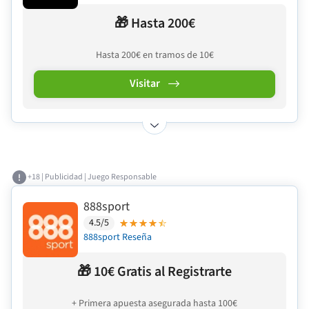
🎁 Hasta 200€
Hasta 200€ en tramos de 10€
Visitar
+18 | Publicidad | Juego Responsable
888sport
4.5/5
888sport Reseña
🎁 10€ Gratis al Registrarte
+ Primera apuesta asegurada hasta 100€