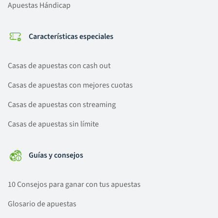
Apuestas Hándicap
Características especiales
Casas de apuestas con cash out
Casas de apuestas con mejores cuotas
Casas de apuestas con streaming
Casas de apuestas sin límite
Guías y consejos
10 Consejos para ganar con tus apuestas
Glosario de apuestas