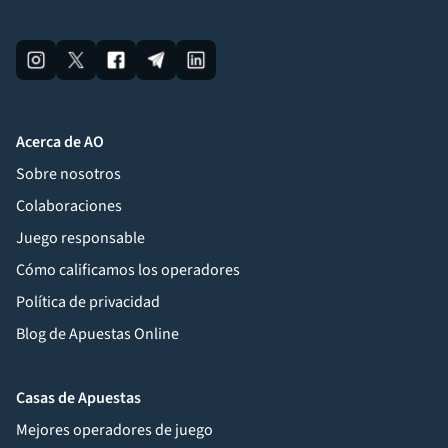
Acerca de AO
Sobre nosotros
Colaboraciones
Juego responsable
Cómo calificamos los operadores
Política de privacidad
Blog de Apuestas Online
Casas de Apuestas
Mejores operadores de juego