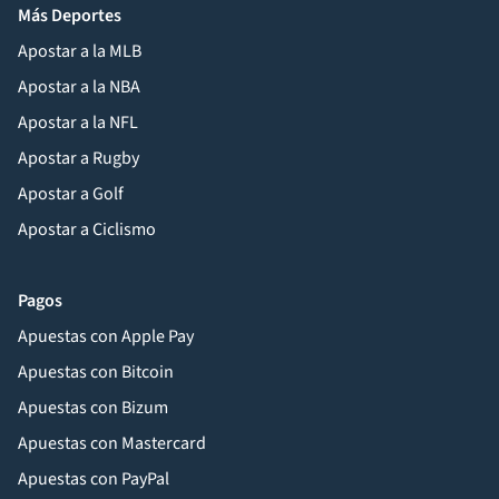
Más Deportes
Apostar a la MLB
Apostar a la NBA
Apostar a la NFL
Apostar a Rugby
Apostar a Golf
Apostar a Ciclismo
Pagos
Apuestas con Apple Pay
Apuestas con Bitcoin
Apuestas con Bizum
Apuestas con Mastercard
Apuestas con PayPal