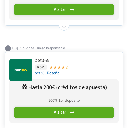
Visitar
+18 | Publicidad | Juego Responsable
bet365
4.5/5
bet365 Reseña
🎁 Hasta 200€ (créditos de apuesta)
100% 1er depósito
Visitar