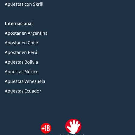
Apuestas con Skrill
Internacional
Apostar en Argentina
Apostar en Chile
Apostar en Perú
Apuestas Bolivia
Apuestas México
Apuestas Venezuela
Apuestas Ecuador