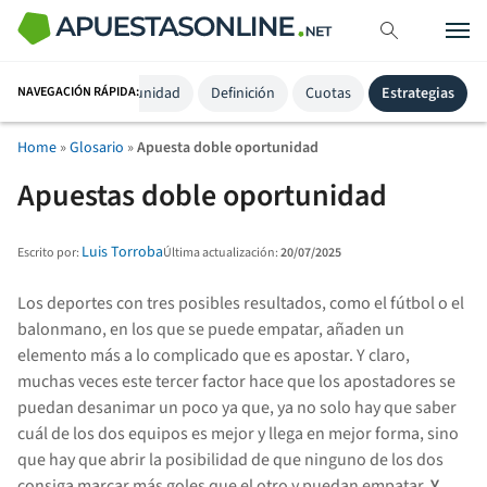
postar a doble oportunidad
NAVEGACIÓN RÁPIDA:
Definición
Cuotas
Estrategias
Home
»
Glosario
»
Apuesta doble oportunidad
Apuestas doble oportunidad
Luis Torroba
Última actualización:
20/07/2025
Escrito por:
Los deportes con tres posibles resultados, como el fútbol o el
balonmano, en los que se puede empatar, añaden un
elemento más a lo complicado que es apostar. Y claro,
muchas veces este tercer factor hace que los apostadores se
puedan desanimar un poco ya que, ya no solo hay que saber
cuál de los dos equipos es mejor y llega en mejor forma, sino
que hay que abrir la posibilidad de que ninguno de los dos
consiga marcar más goles que el otro y puedan empatar.
Y