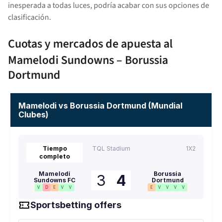
inesperada a todas luces, podría acabar con sus opciones de
clasificación.
Cuotas y mercados de apuesta al
Mamelodi Sundowns – Borussia
Dortmund