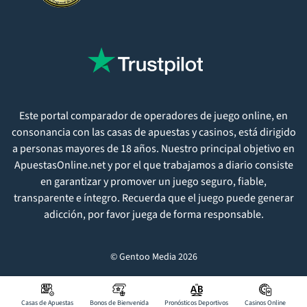
Este portal comparador de operadores de juego online, en
consonancia con las casas de apuestas y casinos, está dirigido
a personas mayores de 18 años. Nuestro principal objetivo en
ApuestasOnline.net y por el que trabajamos a diario consiste
en garantizar y promover un juego seguro, fiable,
transparente e íntegro. Recuerda que el juego puede generar
adicción, por favor juega de forma responsable.
© Gentoo Media 2026
Casas de Apuestas
Bonos de Bienvenida
Pronósticos Deportivos
Casinos Online