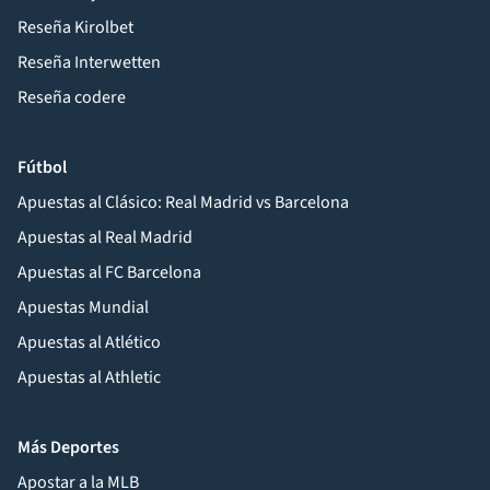
Reseña Kirolbet
Reseña Interwetten
Reseña codere
Fútbol
Apuestas al Clásico: Real Madrid vs Barcelona
Apuestas al Real Madrid
Apuestas al FC Barcelona
Apuestas Mundial
Apuestas al Atlético
Apuestas al Athletic
Más Deportes
Apostar a la MLB