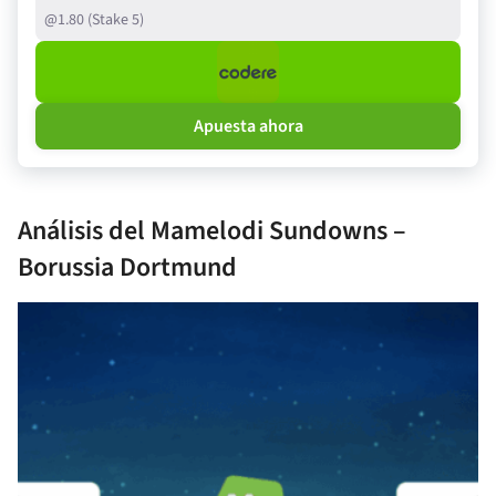
@1.80 (Stake 5)
Apuesta ahora
Análisis del Mamelodi Sundowns –
Borussia Dortmund