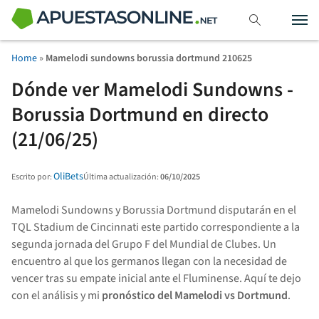
Home
»
Mamelodi sundowns borussia dortmund 210625
Dónde ver Mamelodi Sundowns -
Borussia Dortmund en directo
(21/06/25)
OliBets
Última actualización:
06/10/2025
Escrito por:
Mamelodi Sundowns y Borussia Dortmund disputarán en el
TQL Stadium de Cincinnati este partido correspondiente a la
segunda jornada del Grupo F del Mundial de Clubes. Un
encuentro al que los germanos llegan con la necesidad de
vencer tras su empate inicial ante el Fluminense. Aquí te dejo
con el análisis y mi
pronóstico del Mamelodi vs Dortmund
.