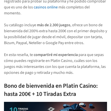
registrado para probar su plataforma y he podido comprobar
que es uno de los
casinos online
más completos del
momento.
Su catálogo incluye
más de 2.300 juegos
, ofrece un bono de
bienvenida del 200% extra hasta 200€ con el primer depósito y
la posibilidad de jugar desde el móvil, depositar con tarjeta,
Bizum, Paypal, Neteller o Google Pay entre otros.
En esta reseña, te
compartiré mi experiencia
para que sepas
cómo puedes registrarte en Platin Casino, cuáles son los
juegos más interesantes con los que cuenta la plataforma, las
opciones de pago y retirada y mucho más.
Bono de bienvenida en Platin Casino:
hasta 200€ + 10 Tiradas Extra