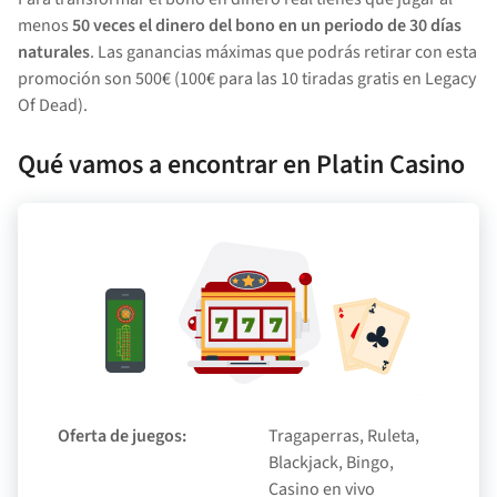
menos
50 veces el dinero del bono en un periodo de 30 días
naturales
. Las ganancias máximas que podrás retirar con esta
promoción son 500€ (100€ para las 10 tiradas gratis en Legacy
Of Dead).
Qué vamos a encontrar en Platin Casino
Oferta de juegos:
Tragaperras, Ruleta,
Blackjack, Bingo,
Casino en vivo