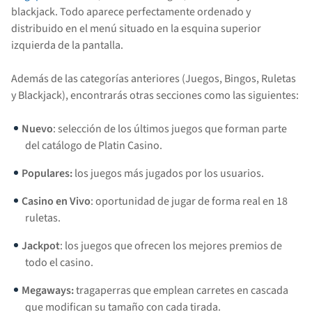
blackjack. Todo aparece perfectamente ordenado y
distribuido en el menú situado en la esquina superior
izquierda de la pantalla.
Además de las categorías anteriores (Juegos, Bingos, Ruletas
y Blackjack), encontrarás otras secciones como las siguientes:
Nuevo
: selección de los últimos juegos que forman parte
del catálogo de Platin Casino.
Populares:
los juegos más jugados por los usuarios.
Casino en Vivo
: oportunidad de jugar de forma real en 18
ruletas.
Jackpot
: los juegos que ofrecen los mejores premios de
todo el casino.
Megaways:
tragaperras que emplean carretes en cascada
que modifican su tamaño con cada tirada.