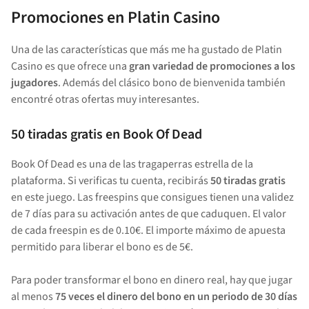
Promociones en Platin Casino
Una de las características que más me ha gustado de Platin
Casino es que ofrece una
gran variedad de promociones a los
jugadores
. Además del clásico bono de bienvenida también
encontré otras ofertas muy interesantes.
50 tiradas gratis en Book Of Dead
Book Of Dead es una de las tragaperras estrella de la
plataforma. Si verificas tu cuenta, recibirás
50 tiradas gratis
en este juego. Las freespins que consigues tienen una validez
de 7 días para su activación antes de que caduquen. El valor
de cada freespin es de 0.10€. El importe máximo de apuesta
permitido para liberar el bono es de 5€.
Para poder transformar el bono en dinero real, hay que jugar
al menos
75 veces el dinero del bono en un periodo de 30 días