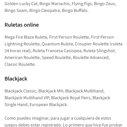
Golden Lucky Cat, Bingo Mariachis, Flying Pigs, Bingo Zeus,
Bingo Seam, Bingo Cleopatra, Bingo Buffalo.
Ruletas online
Mega Fire Blaze Ruleta, First Person Roulette, First Person
Lightning Roulette, Quantum Ruleta, Croupier Roulette (ruleta
24 horas real), Ruleta Francesa Casiopea, Ruleta Slingshot,
American Roulette, Speed Roulette, Roulette Advanced,
Classic Roulette.
Blackjack
Blackjack Classic, Blackjack MH, Blackjack Multihand,
Blackjack Multihand VIP, Blackjack Royal Pairs, Blackjack
Single Hand, European Blackjack.
Como puedes imaginar, para jugar a cualquiera de estos
juegos debes estar registrado. Lo primero que hice fue probar