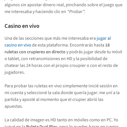
algunos sin apostar dinero real, pinchando sobre el juego que
me interesaba y haciendo clic en
“Probar”
.
Casino en vivo
Una de las secciones que más me interesaba era
jugar al
casino en vivo
de esta plataforma. Encontrarás hasta
18
ruletas con crupieres en directo
y podrás jugar desde tu móvil
o tablet, con retransmisiones en HD y la posibilidad de
chatear las 24 horas con el propio croupier o con el resto de
jugadores.
Para probar las ruletas en vivo simplemente inicié sesión en
mi cuenta y seleccioné la sala donde quería jugar: me uní a la
partida y aposté al momento que el crupier abrió las
apuestas.
La calidad de imagen es HD tanto en móviles como en PC. Yo
jugué en la
Ruleta Dual Play
, pero lo puedes hacer en juegos