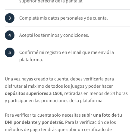
superior derecha de la pantalla.
Completé mis datos personales y de cuenta.
Acepté los términos y condiciones.
Confirmé mi registro en el mail que me envió la
plataforma.
Una vez hayas creado tu cuenta, debes verificarla para
disfrutar al máximo de todos los juegos y poder hacer
depósitos superiores a 150€
, retiradas en menos de 24 horas
y participar en las promociones de la plataforma.
Para verificar tu cuenta solo necesitas
subir una foto de tu
DNI por delante y por detrás
. Para la verificación de los
métodos de pago tendrás que subir un certificado de