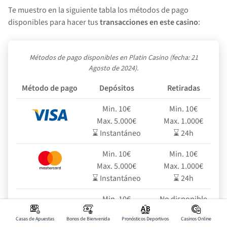
Te muestro en la siguiente tabla los métodos de pago
disponibles para hacer tus
transacciones en este casino
:
Métodos de pago disponibles en Platin Casino (fecha: 21
Agosto de 2024).
Método de pago
Depósitos
Retiradas
Min. 10€
Min. 10€
Max. 5.000€
Max. 1.000€
⌛️ Instantáneo
⌛️ 24h
Min. 10€
Min. 10€
Max. 5.000€
Max. 1.000€
⌛️ Instantáneo
⌛️ 24h
Min. 10€
No disponible
Max. 5.000€
Casas de Apuestas
Bonos de Bienvenida
Pronósticos Deportivos
Casinos Online
⌛️ Instantáneo