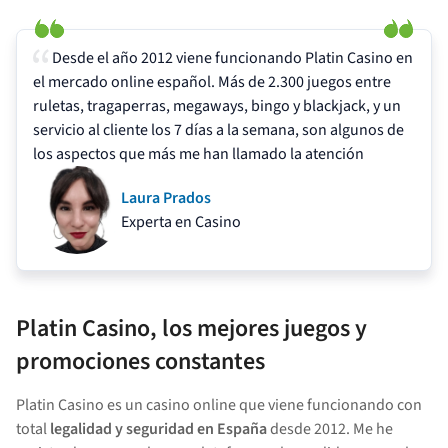
Desde el año 2012 viene funcionando Platin Casino en
el mercado online español. Más de 2.300 juegos entre
ruletas, tragaperras, megaways, bingo y blackjack, y un
servicio al cliente los 7 días a la semana, son algunos de
los aspectos que más me han llamado la atención
Laura Prados
Experta en Casino
Platin Casino, los mejores juegos y
promociones constantes
Platin Casino es un casino online que viene funcionando con
total
legalidad y seguridad en España
desde 2012. Me he