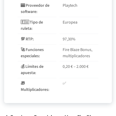
🎰 Proveedor de
Playtech
software:
🇪🇺 Tipo de
Europea
ruleta:
💯 RTP:
97,30%
🚀 Funciones
Fire Blaze Bonus,
especiales:
multiplicadores
💰 Límites de
0,20 € – 2.000 €
apuesta:
🎁
✅
Multiplicadores: