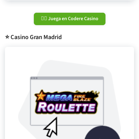
👉🏻
Juega en Codere Casino
⭐ Casino Gran Madrid