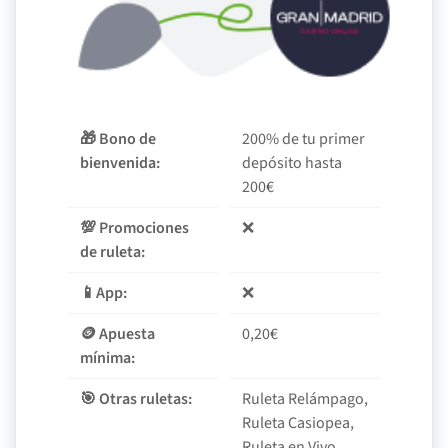
🎁 Bono de
200% de tu primer
bienvenida:
depósito hasta
200€
💯 Promociones
❌
de ruleta:
📱App:
❌
🪙 Apuesta
0,20€
mínima:
🎯 Otras ruletas:
Ruleta Relámpago,
Ruleta Casiopea,
Ruleta en Vivo,