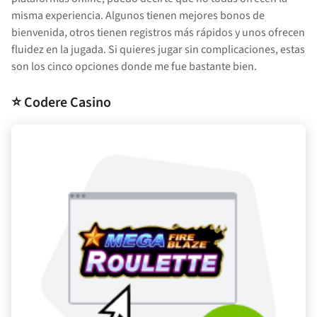
misma experiencia. Algunos tienen mejores bonos de
bienvenida, otros tienen registros más rápidos y unos ofrecen
fluidez en la jugada. Si quieres jugar sin complicaciones, estas
son los cinco opciones donde me fue bastante bien.
⭐ Codere Casino