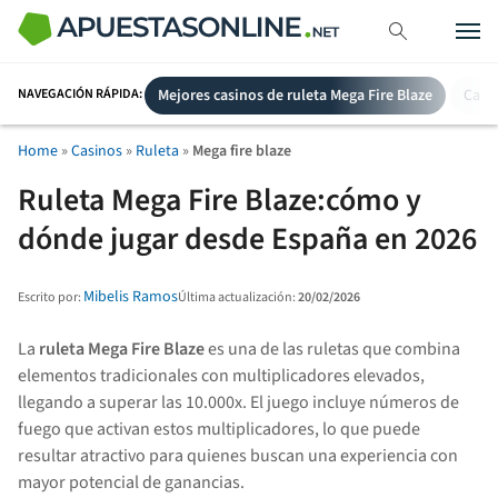
NAVEGACIÓN RÁPIDA:
Mejores casinos de ruleta Mega Fire Blaze
Carac
Home
»
Casinos
»
Ruleta
»
Mega fire blaze
Ruleta Mega Fire Blaze:cómo y
dónde jugar desde España en 2026
Mibelis Ramos
Última actualización:
20/02/2026
Escrito por:
La
ruleta Mega Fire Blaze
es una de las ruletas que combina
elementos tradicionales con multiplicadores elevados,
llegando a superar las 10.000x. El juego incluye números de
fuego que activan estos multiplicadores, lo que puede
resultar atractivo para quienes buscan una experiencia con
mayor potencial de ganancias.