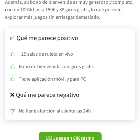
Además, su bono de bienvenida es muy generoso y completo,
con un 100% hasta 150€ y 88 giros gratis, lo que permite
explorar más juegos sin arriesgar demasiado.
✅ Qué me parece positivo
+25 salas de ruleta en vivo
Bono de bienvenida con giros gratis
Tiene aplicación móvil y para PC
❌ Qué me parece negativo
No tiene atención al cliente las 24h
👉🏻
Juega en 888casino