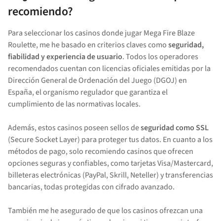
recomiendo?
Para seleccionar los casinos donde jugar Mega Fire Blaze
Roulette, me he basado en criterios claves como
seguridad,
fiabilidad y experiencia de usuario
. Todos los operadores
recomendados cuentan con licencias oficiales emitidas por la
Dirección General de Ordenación del Juego (DGOJ) en
España, el organismo regulador que garantiza el
cumplimiento de las normativas locales.
Además, estos casinos poseen sellos de
seguridad como SSL
(Secure Socket Layer) para proteger tus datos. En cuanto a los
métodos de pago, solo recomiendo casinos que ofrecen
opciones seguras y confiables, como tarjetas Visa/Mastercard,
billeteras electrónicas (PayPal, Skrill, Neteller) y transferencias
bancarias, todas protegidas con cifrado avanzado.
También me he asegurado de que los casinos ofrezcan una