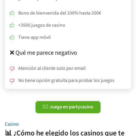
Bono de bienvenida del 100% hasta 200€
+3500 juegos de casino
Tiene app móvil
❌ Qué me parece negativo
Atención al cliente solo por email
No tiene opción gratuita para probar los juegos
👉🏻
Juega en partycasino
Casino
📊 ¿Cómo he elegido los casinos que te