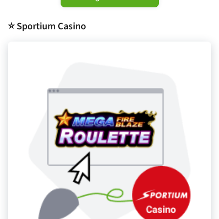
⭐ Sportium Casino