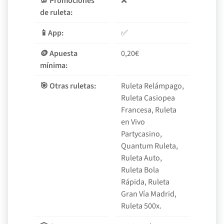
💯 Promociones
❌
de ruleta:
📱App:
✅
🪙 Apuesta
0,20€
mínima:
🎯 Otras ruletas:
Ruleta Relámpago,
Ruleta Casiopea
Francesa, Ruleta
en Vivo
Partycasino,
Quantum Ruleta,
Ruleta Auto,
Ruleta Bola
Rápida, Ruleta
Gran Vía Madrid,
Ruleta 500x.