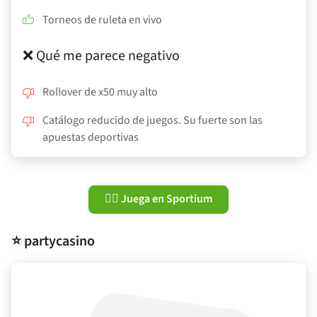
Torneos de ruleta en vivo
❌ Qué me parece negativo
Rollover de x50 muy alto
Catálogo reducido de juegos. Su fuerte son las
apuestas deportivas
👉🏻
Juega en Sportium
⭐ partycasino