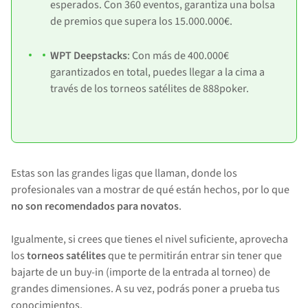
esperados. Con 360 eventos, garantiza una bolsa
de premios que supera los 15.000.000€.
WPT Deepstacks
: Con más de 400.000€
garantizados en total, puedes llegar a la cima a
través de los torneos satélites de 888poker.
Estas son las grandes ligas que llaman, donde los
profesionales van a mostrar de qué están hechos, por lo que
no son recomendados para novatos
.
Igualmente, si crees que tienes el nivel suficiente, aprovecha
los
torneos satélites
que te permitirán entrar sin tener que
bajarte de un buy-in (importe de la entrada al torneo) de
grandes dimensiones. A su vez, podrás poner a prueba tus
conocimientos.