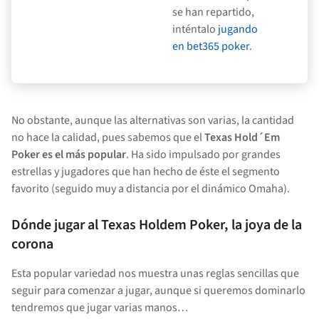
se han repartido,
inténtalo
jugando
en bet365 poker
.
No obstante, aunque las alternativas son varias, la cantidad
no hace la calidad, pues sabemos que el
Texas Hold´Em
Poker es el más popular
. Ha sido impulsado por grandes
estrellas y jugadores que han hecho de éste el segmento
favorito (seguido muy a distancia por el dinámico Omaha).
Dónde jugar al Texas Holdem Poker, la joya de la
corona
Esta popular variedad nos muestra unas reglas sencillas que
seguir para comenzar a jugar, aunque si queremos dominarlo
tendremos que jugar varias manos…