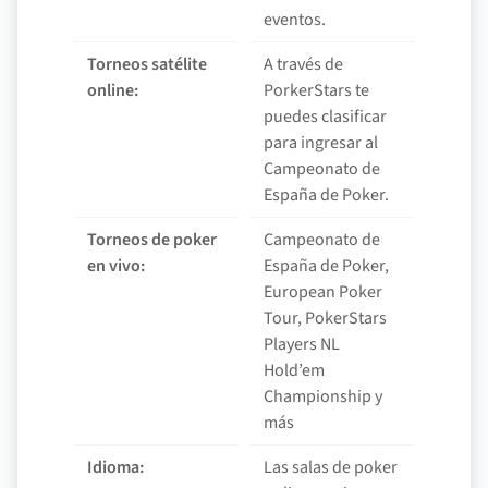
eventos.
Torneos satélite
A través de
online:
PorkerStars te
puedes clasificar
para ingresar al
Campeonato de
España de Poker.
Torneos de poker
Campeonato de
en vivo:
España de Poker,
European Poker
Tour, PokerStars
Players NL
Hold’em
Championship y
más
Idioma:
Las salas de poker