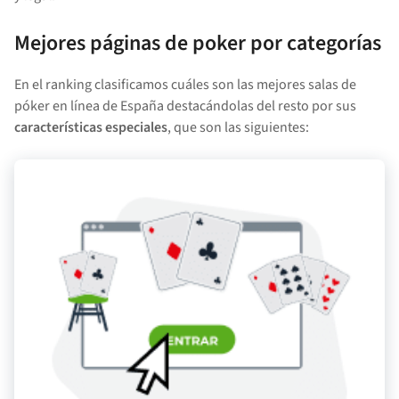
Mejores páginas de poker por categorías
En el ranking clasificamos cuáles son las mejores salas de
póker en línea de España destacándolas del resto por sus
características especiales
, que son las siguientes: