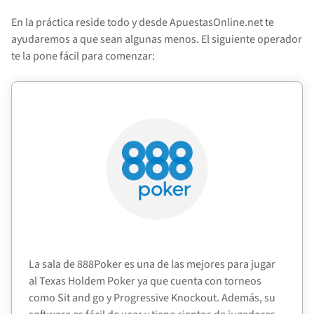
En la práctica reside todo y desde ApuestasOnline.net te
ayudaremos a que sean algunas menos. El siguiente operador
te la pone fácil para comenzar:
La sala de 888Poker es una de las mejores para jugar
al Texas Holdem Poker ya que cuenta con torneos
como Sit and go y Progressive Knockout. Además, su