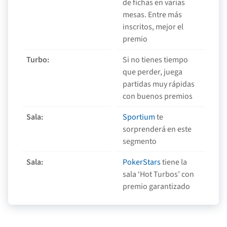
de fichas en varias
mesas. Entre más
inscritos, mejor el
premio
Turbo:
Si no tienes tiempo
que perder, juega
partidas muy rápidas
con buenos premios
Sala:
Sportium
te
sorprenderá en este
segmento
Sala:
PokerStars
tiene la
sala ‘Hot Turbos’ con
premio garantizado