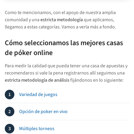
Como te mencionamos, con el apoyo de nuestra amplia
comunidad y una
estricta metodología
que aplicamos,
llegamos a estas categorías. Vamos a verla más a fondo.
Cómo seleccionamos las mejores casas
de póker online
Para medir la calidad que pueda tener una casa de apuestas y
recomendaros si vale la pena registrarnos allí seguimos una
estricta metodología de análisis
fijándonos en lo siguiente:
Variedad de juegos
Opción de poker en vivo
Múltiples torneos