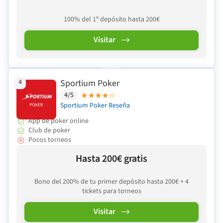
100% del 1º depósito hasta 200€
Visitar
4
Sportium Poker
4/5
Sportium Poker Reseña
App de poker online
Club de poker
Pocos torneos
Hasta 200€ gratis
Bono del 200% de tu primer depósito hasta 200€ + 4
tickets para torneos
Visitar