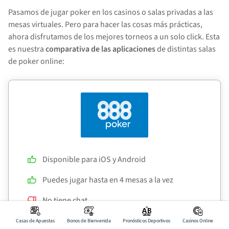
Pasamos de jugar poker en los casinos o salas privadas a las
mesas virtuales. Pero para hacer las cosas más prácticas,
ahora disfrutamos de los mejores torneos a un solo click. Esta
es nuestra
comparativa de las aplicaciones
de distintas salas
de poker online:
Disponible para iOS y Android
Puedes jugar hasta en 4 mesas a la vez
No tiene chat
Regístrate en 888poker
Casas de Apuestas
Bonos de Bienvenida
Pronósticos Deportivos
Casinos Online