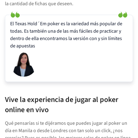
la cantidad de fichas que deseen.
El Texas Hold´Em poker es la variedad más popular de
todas. Es también una de las más fáciles de practicar y
dentro de ella encontramos la versión con y sin límites
de apuestas
Vive la experiencia de jugar al poker
online en vivo
Qué pensarías si te dijéramos que puedes jugar al poker un
día en Manila o desde Londres con tan solo un click, ¿nos
creerías? Pues es posible, las mejores salas de poker en línea