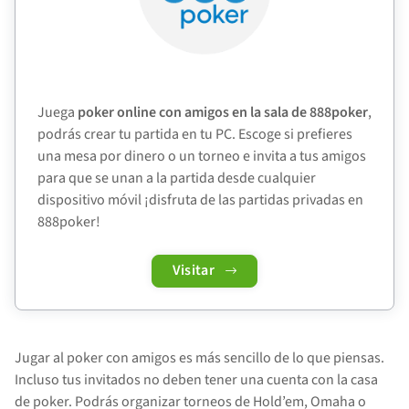
Juega
poker online con amigos en la sala de 888poker
,
podrás crear tu partida en tu PC. Escoge si prefieres
una mesa por dinero o un torneo e invita a tus amigos
para que se unan a la partida desde cualquier
dispositivo móvil
¡disfruta de las partidas privadas en
888poker!
Visitar
Jugar al poker con amigos es más sencillo de lo que piensas.
Incluso tus invitados no deben tener una cuenta con la casa
de poker. Podrás organizar torneos de Hold’em, Omaha o