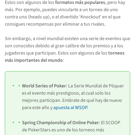
Estos son algunos de los
formatos más populares
, pero hay
más. Por ejemplo, puedes vincularte a un torneo de uno
contra uno (heads up), o el divertido ‘Knockout’ en el que
consigues recompensas por eliminar a tus rivales.
Sin embargo, a nivel mundial existen una serie de eventos que
son conocidos debido al gran calibre de los premios y a los
jugadores que participan. Estos son algunos de los
torneos
más importantes del mundo
:
World Series of Poker
: La Serie Mundial de Póquer
es el evento más prestigioso, al cual solo los
mejores participan. Entérate de qué hay de nuevo
para este año y
apuesta al WSOP
.
Spring Championship of Online Poker
: El SCOOP
de PokerStars es uno de los torneos más