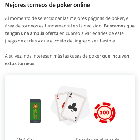
Mejores torneos de poker online
Al momento de seleccionar las mejores páginas de poker, el
área de torneos es fundamental en la decisión.
Buscamos que
tengan una amplia oferta
en cuanto a variedades de este
juego de cartas y que el costo del ingreso sea flexible.
A su vez, nos interesan más las casas de poker
que incluyan
estos torneos
: