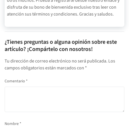
otros muchos. Prueba a registrarte desde nuestro enlace y
disfruta de su bono de bienvenida exclusivo tras leer con
atención sus términos y condiciones. Gracias y saludos.
¿Tienes preguntas o alguna opinión sobre este
artículo? ¡Compártelo con nosotros!
Tu dirección de correo electrónico no será publicada.
Los
campos obligatorios están marcados con
*
Comentario
*
Nombre
*