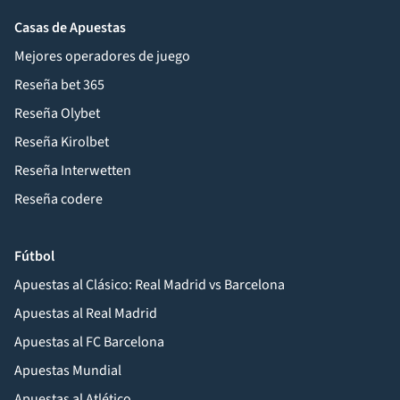
Casas de Apuestas
Mejores operadores de juego
Reseña bet 365
Reseña Olybet
Reseña Kirolbet
Reseña Interwetten
Reseña codere
Fútbol
Apuestas al Clásico: Real Madrid vs Barcelona
Apuestas al Real Madrid
Apuestas al FC Barcelona
Apuestas Mundial
Apuestas al Atlético