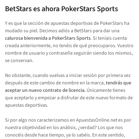
BetStars es ahora PokerStars Sports
Y es que la sección de apuestas deportivas de PokerStars ha
mudado su piel. Decimos adiós a BetStars para dar una
calurosa bienvenida a PokerStars Sports
. Si teníais cuenta
creada anteriormente, no tenéis de qué preocuparos. Vuestro
nombre de usuario y contraseña seguirán siendo los mismos,
se conservan.
No obstante, cuando vuelvas a iniciar sesión por primera vez
después de este cambio de nombre en la marca,
tendrás que
aceptar un nuevo contrato de licencia.
Únicamente tienes
que aceptarlo y empezar a disfrutar de este nuevo formato de
apuestas deportivas.
Si por algo nos caracterizamos en ApuestasOnline.net es por
nuestra objetividad en los análisis, ¿verdad? Los que nos
conocéis desde hace tiempo, ya lo sabéis. En este sentido,