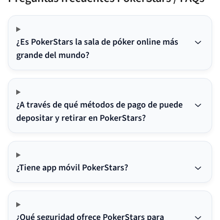
¿Es PokerStars la sala de póker online más
grande del mundo?
¿A través de qué métodos de pago de puede
depositar y retirar en PokerStars?
¿Tiene app móvil PokerStars?
¿Qué seguridad ofrece PokerStars para