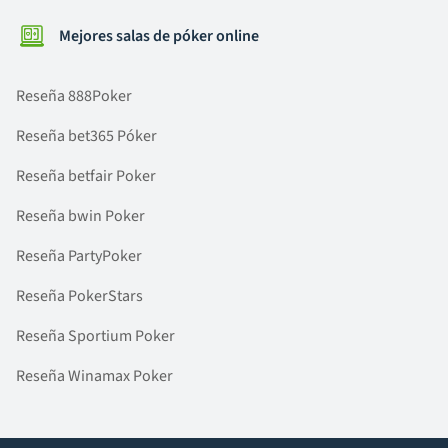
Mejores salas de póker online
Reseña 888Poker
Reseña bet365 Póker
Reseña betfair Poker
Reseña bwin Poker
Reseña PartyPoker
Reseña PokerStars
Reseña Sportium Poker
Reseña Winamax Poker