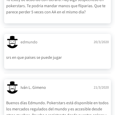
pokerstars. Te podria mandar manos que fliparias. Que te
parece perder 5 veces con AA en el mismo dia?
edmundo
20/3/2020
srs en que paises se puede jugar
Iván L. Gimeno
21/3/2020
Buenos días Edmundo. Pokerstars está disponible en todos
los mercados regulados del mundo y es accesible desde