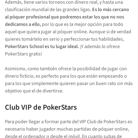
Además, tiene varios torneos con dinero real, y hasta una
clasificación mundial de las grandes ligas.
Es lo más cercano
al póquer profesional que podremos estar los que no nos
dedicamos a ello,
por lo que es la mejor opción para todo
aquel que quiera jugar al póquer online. Aunque si de verdad
quieres tomártelo en serio y perfeccionar tus habilidades,
PokerStars School es tu lugar ideal.
¡Y además lo ofrece
PokerStars gratis!
Asimismo, como también ofrece la posibilidad de jugar con
dinero ficticio, es perfecto para los que están empezando o
para los que simplemente quieren pasar un buen rato sin más
objetivo que el de divertirse.
Club VIP de PokerStars
Para poder llegar a formar parte del VIP Club de PokerStars es
necesario haber jugador muchas partidas de póquer online,
desde el ordenador o desde el móvil. En cuanto subas de