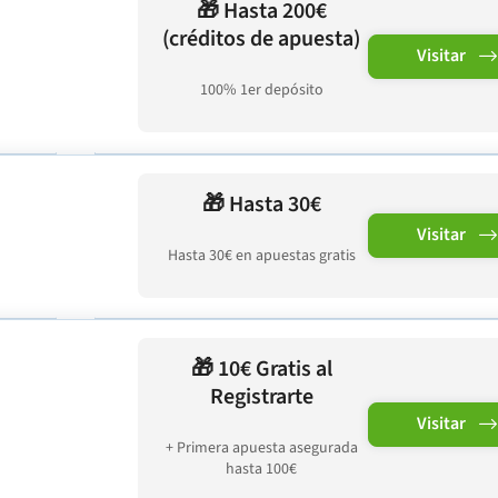
🎁 Hasta 200€
(créditos de apuesta)
Visitar
100% 1er depósito
🎁 Hasta 30€
Visitar
Hasta 30€ en apuestas gratis
🎁 10€ Gratis al
Registrarte
Visitar
+ Primera apuesta asegurada
hasta 100€