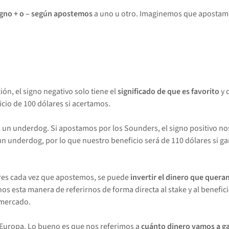
igno + o – según apostemos
a uno u otro. Imaginemos que apostamo
ón, el signo negativo solo tiene el
significado de que es favorito
y 
cio de 100 dólares si acertamos.
es un underdog. Si apostamos por los Sounders, el signo positivo n
 un underdog, por lo que nuestro beneficio será de 110 dólares si 
ares cada vez que apostemos, se puede
invertir el dinero que quer
 esta manera de referirnos de forma directa al stake y al benefici
 mercado.
Europa. Lo bueno es que nos referimos a
cuánto dinero vamos a g