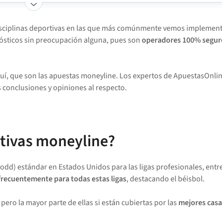
disciplinas deportivas en las que más comúnmente vemos implement
ósticos sin preocupación alguna, pues son
operadores 100% segur
quí, que son las apuestas moneyline. Los expertos de ApuestasOnli
s conclusiones y opiniones al respecto.
rtivas moneyline?
 (odd) estándar en Estados Unidos para las ligas profesionales, entre
frecuentemente para todas estas ligas
, destacando el béisbol.
ero la mayor parte de ellas si están cubiertas por las
mejores casa