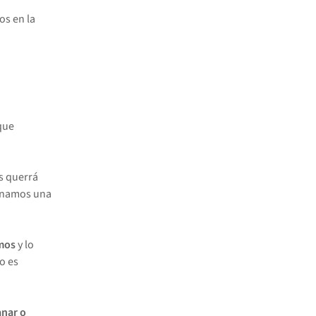
s en la
que
os querrá
ganamos una
amos
y lo
o es
anar o