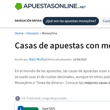
NAVEGACIÓN RÁPIDA:
¿Qué son las apuestas moneyline?
Cuot
Home
»
Glosario
»
Moneyline
Casas de apuestas con m
Raúl Muñoz
Última actualización:
14/08/2025
Escrito por:
En el mundo de las apuestas, las casas de apuestas usan va
se suele usar el de cuotas decimales, aunque en otros p
Moneyline o “línea de dinero». Conoce las
mejores casas 
+18 | Publicidad | Juego Responsable
bet365
1