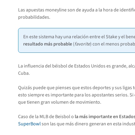
Las apuestas moneyline son de ayuda a la hora de identifi
probabilidades.
En este sistema hay una relación entre el Stake y el ben
resultado más probable
(
favorite
) con el menos probab
La influencia del béisbol de Estados Unidos es grande, a
Cuba.
Quizás puede que pienses que estos deportes y sus ligas 
esto siempre es importante para los apostantes serios. Si
que tienen gran volumen de movimiento.
Caso de la MLB de Beisbol o
la más importante en Estados
SuperBowl
son las que más dinero generan en esta indust