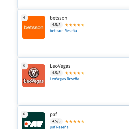
betsson
4
4.5/5
betsson Reseña
LeoVegas
5
4.5/5
LeoVegas Reseña
paf
6
4.5/5
paf Reseña