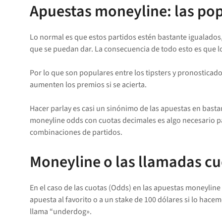
Apuestas moneyline: las po
Lo normal es que estos partidos estén bastante igualados,
que se puedan dar. La consecuencia de todo esto es que l
Por lo que son populares entre los tipsters y pronosticad
aumenten los premios si se acierta.
Hacer parlay es casi un sinónimo de las apuestas en basta
moneyline odds con cuotas decimales es algo necesario p
combinaciones de partidos.
Moneyline o las llamadas c
En el caso de las cuotas (Odds) en las apuestas moneyline 
apuesta al favorito o a un stake de 100 dólares si lo hace
llama “underdog».