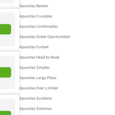
Apuestas Banker
Apuestas Cruzadas
Apuestas Combinadas
Apuestas Doble Oportunidad
Apuestas Funbet
Apuestas Head to Head
Apuestas Simples
Apuestas Largo Plazo
Apuestas Over y Under
Apuestas Surebets
Apuestas Sistemas