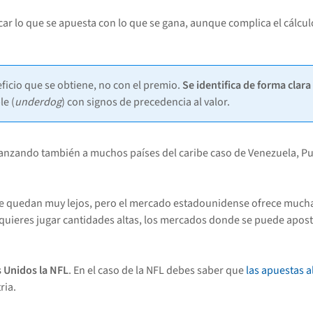
car lo que se apuesta con lo que se gana, aunque complica el cálcul
eficio que se obtiene, no con el premio.
Se identifica de forma clara 
le (
underdog
) con signos de precedencia al valor.
lcanzando también a muchos países del caribe caso de Venezuela, Pu
te quedan muy lejos, pero el mercado estadounidense ofrece mucha
 quieres jugar cantidades altas, los mercados donde se puede apost
 Unidos la NFL
. En el caso de la NFL debes saber que
las apuestas a
ria.