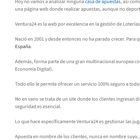
Hoy no vamos a analizar ninguna
casa de apuestas
, así co
una página web donde realizar apuestas, aunque no deport
Ventura24 es la web por excelencia en la gestión de Loterías 
Nació en 2001 y desde entonces no ha parado crecer. Para q
España
.
Además, forma parte de una gran multinacional europea com
Economía Digital).
Todo ello le permite ofrecer un servicio 100% seguro a todos
No en vano se trata de un site donde los clientes ingresan d
seguridad es esencial.
Lo que hace específicamente Ventura24 es gestionar las jugad
Apuesta en nombre de los clientes, nunca en nombre suyo, 