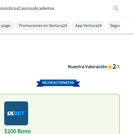
onósticos
Casinos
Academia
e pago
Promociones en Ventura24
App Ventura24
Seguridad
2
Nuestra Valoración
/5
MEJOR ALTERNATIVA
$200 Bono