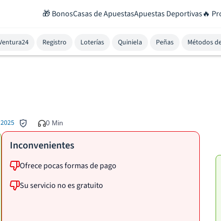
🎁 Bonos
Casas de Apuestas
Apuestas Deportivas
🔥 Pr
Ventura24
Registro
Loterías
Quiniela
Peñas
Métodos d
 2025
0 Min
Inconvenientes
Ofrece pocas formas de pago
Su servicio no es gratuito