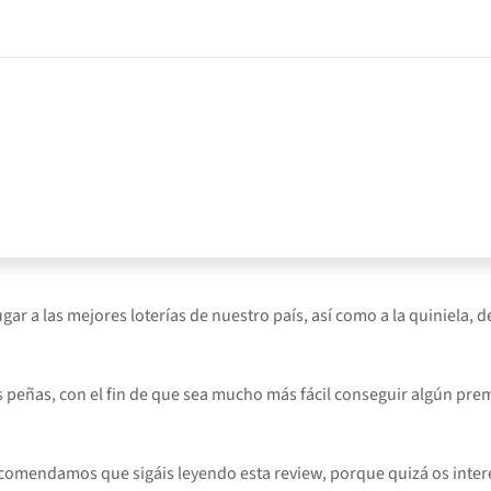
ar a las mejores loterías de nuestro país, así como a la quiniela, 
peñas, con el fin de que sea mucho más fácil conseguir algún pre
s recomendamos que sigáis leyendo esta review, porque quizá os inter