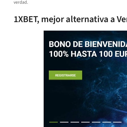
verdad.
1XBET, mejor alternativa a V