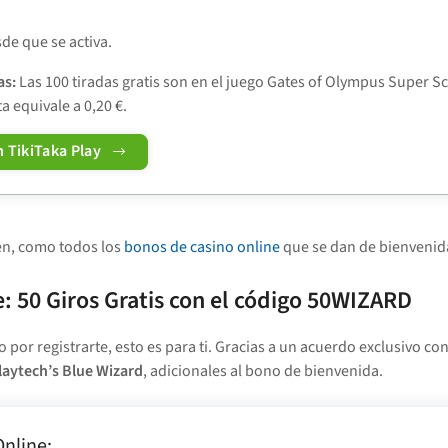
de que se activa.
as:
Las 100 tiradas gratis son en el juego Gates of Olympus Super Sc
a equivale a 0,20 €.
n TikiTaka Play
ren, como todos los
bonos de casino online
que se dan de bienvenid
: 50 Giros Gratis con el código 50WIZARD
 por registrarte, esto es para ti. Gracias a un acuerdo exclusivo co
Playtech’s Blue Wizard
, adicionales al bono de bienvenida.
Online: