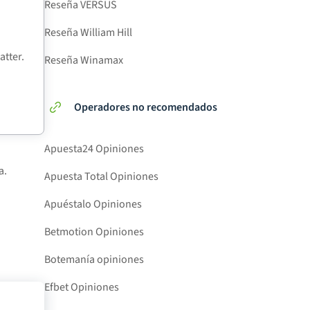
Reseña VERSUS
Reseña William Hill
atter.
Reseña Winamax
Operadores no recomendados
Apuesta24 Opiniones
a.
Apuesta Total Opiniones
Apuéstalo Opiniones
Betmotion Opiniones
n
Botemanía opiniones
Efbet Opiniones