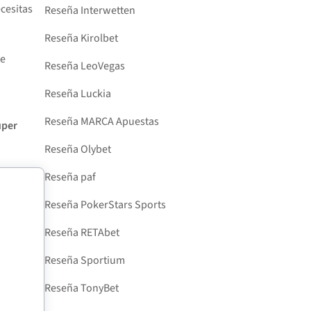
ecesitas
Reseña Interwetten
Reseña Kirolbet
te
Reseña LeoVegas
Reseña Luckia
Reseña MARCA Apuestas
uper
Reseña Olybet
Reseña paf
Reseña PokerStars Sports
Reseña RETAbet
Reseña Sportium
Reseña TonyBet