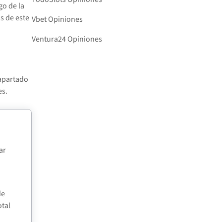
go de la
s de este
Vbet Opiniones
Ventura24 Opiniones
 apartado
es.
ar
de
otal