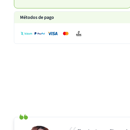
Métodos de pago