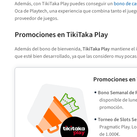
Además, con TikiTaka Play puedes conseguir un
bono de ca
Oca de Playtech, una experiencia que combina tanto el jue
proveedor de juegos.
Promociones en TikiTaka Play
Además del bono de bienvenida,
TikiTaka Play
mantiene el 
que esté bien desarrollado, ya que las considero muy pocas, 
Promociones en 
Bono Semanal de 
disponible de lune
promoción.
Torneo de Slots S
Pragmatic Play. Lo
de 1.000€.