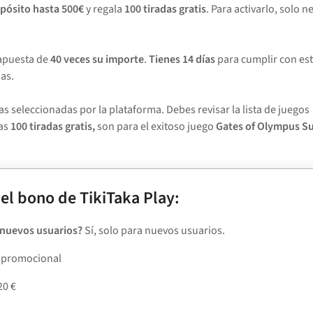
epósito hasta 500€
y regala
100 tiradas gratis
. Para activarlo, solo n
 apuesta de
40 veces su importe
.
Tienes 14 días
para cumplir con es
ias.
s seleccionadas por la plataforma. Debes revisar la lista de juegos
las
100 tiradas gratis,
son para el exitoso juego
Gates of Olympus S
el bono de TikiTaka Play:
 nuevos usuarios?
Sí, solo para nuevos usuarios.
 promocional
20 €