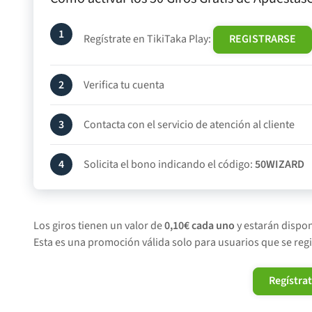
Regístrate en TikiTaka Play:
REGISTRARSE
Verifica tu cuenta
Contacta con el servicio de atención al cliente
Solicita el bono indicando el código:
50WIZARD
Los giros tienen un valor de
0,10€ cada uno
y estarán dispon
Esta es una promoción válida solo para usuarios que se reg
Regístra